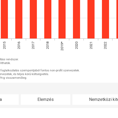
2019*
2015
2016
2021
2022
2017
2018
2020
ítási rendszer.
íthatók.
s a foglalkoztatás szempontjából fontos non-profit szervezetek.
rvezetek, és teljes körű költségvetés.
019-ig visszamenőleg.
a
Elemzés
Nemzetközi kit