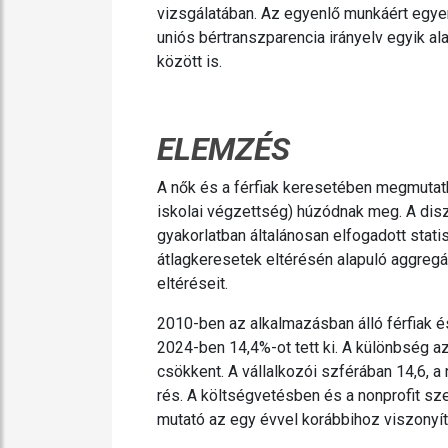
vizsgálatában. Az egyenlő munkáért egye
uniós bértranszparencia irányelv egyik a
között is.
ELEMZÉS
A nők és a férfiak keresetében megmutatk
iskolai végzettség) húzódnak meg. A dis
gyakorlatban általánosan elfogadott stat
átlagkeresetek eltérésén alapuló aggregá
eltéréseit.
2010-ben az alkalmazásban álló férfiak és
2024-ben 14,4%-ot tett ki. A különbség a
csökkent. A vállalkozói szférában 14,6, a
rés. A költségvetésben és a nonprofit sze
mutató az egy évvel korábbihoz viszonyít