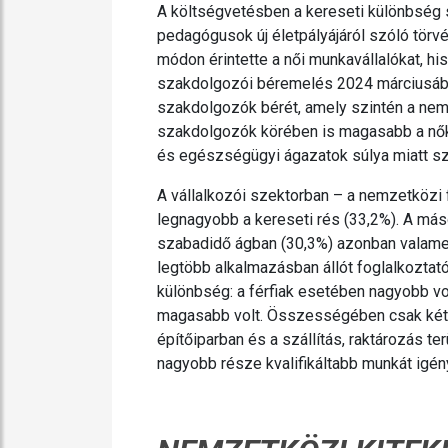
A költségvetésben a kereseti különbség
pedagógusok új életpályájáról szóló tör
módon érintette a női munkavállalókat, 
szakdolgozói béremelés 2024 márciusába
szakdolgozók bérét, amely szintén a nem
szakdolgozók körében is magasabb a nők a
és egészségügyi ágazatok súlya miatt szi
A vállalkozói szektorban – a nemzetközi 
legnagyobb a kereseti rés (33,2%). A má
szabadidő ágban (30,3%) azonban valamelye
legtöbb alkalmazásban állót foglalkoztató
különbség: a férfiak esetében nagyobb vol
magasabb volt. Összességében csak két ág
építőiparban és a szállítás, raktározás te
nagyobb része kvalifikáltabb munkát igényl