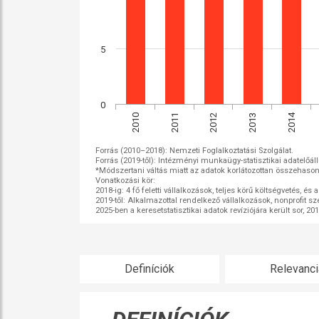
5
0
2014
2011
2012
2013
2010
Forrás (2010–2018): Nemzeti Foglalkoztatási Szolgálat.
Forrás (2019-től): Intézményi munkaügy-statisztikai adatelőáll
*Módszertani váltás miatt az adatok korlátozottan összehasonl
Vonatkozási kör:
2018-ig: 4 fő feletti vállalkozások, teljes körű költségvetés, é
2019-től: Alkalmazottal rendelkező vállalkozások, nonprofit sze
2025-ben a keresetstatisztikai adatok revíziójára került sor, 2
Definíciók
Relevanci