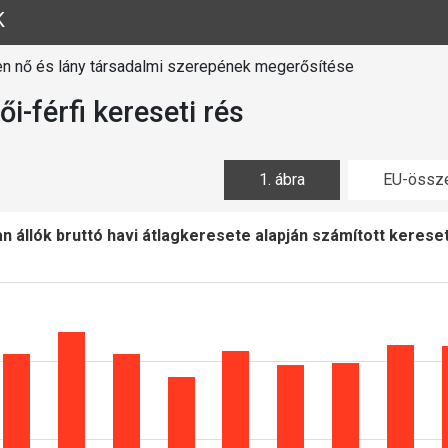
K
n nő és lány társadalmi szerepének megerősítése
ői-férfi kereseti rés
1. ábra
EU-össze
 állók bruttó havi átlagkeresete alapján számított kereset