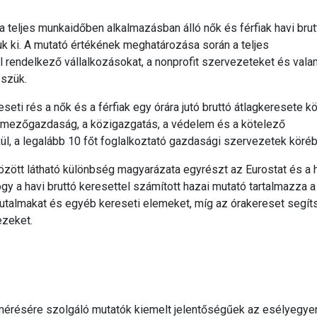
a teljes munkaidőben alkalmazásban álló nők és férfiak havi brut
k ki. A mutató értékének meghatározása során a teljes
 rendelkező vállalkozásokat, a nonprofit szervezeteket és val
sszük.
eti rés a nők és a férfiak egy órára jutó bruttó átlagkeresete kö
a mezőgazdaság, a közigazgatás, a védelem és a kötelező
ül, a legalább 10 főt foglalkoztató gazdasági szervezetek köréb
özött látható különbség magyarázata egyrészt az Eurostat és a 
gy a havi bruttó keresettel számított hazai mutató tartalmazza 
jutalmakat és egyéb kereseti elemeket, míg az órakereset segít
ezeket.
 mérésére szolgáló mutatók kiemelt jelentőségűek az esélyegy