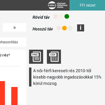
FFI nézet
Rövid táv
»
i
Hosszú táv
hasonlítás
i rés*
A női-férfi kereseti rés 2010-től
kisebb-nagyobb ingadozásokkal 15%
körül mozog.