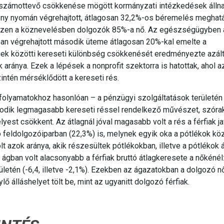
 számottevő csökkenése mögött kormányzati intézkedések állna
vény nyomán végrehajtott, átlagosan 32,2%-os béremelés meghat
hiszen a köznevelésben dolgozók 85%-a nő. Az egészségügyben 
n végrehajtott második üteme átlagosan 20%-kal emelte a
ek közötti kereseti különbség csökkenését eredményezte azálta
ránya. Ezek a lépések a nonprofit szektorra is hatottak, ahol a
ntén mérséklődött a kereseti rés.
folyamatokhoz hasonlóan – a pénzügyi szolgáltatások területén 
sodik legmagasabb kereseti réssel rendelkező művészet, szóra
st csökkent. Az átlagnál jóval magasabb volt a rés a férfiak ja
 feldolgozóiparban (22,3%) is, melynek egyik oka a pótlékok köz
t azok aránya, akik részesültek pótlékokban, illetve a pótlékok á
ban volt alacsonyabb a férfiak bruttó átlagkeresete a nőkénél
rületén (-6,4, illetve -2,1%). Ezekben az ágazatokban a dolgozó n
ő álláshelyet tölt be, mint az ugyanitt dolgozó férfiak.