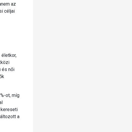
hanem az
i céljai
életkor,
tközi
 és női
ők
8%-ot, míg
al
 kereseti
áltozott a