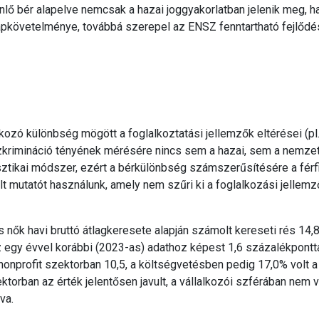
nlő bér alapelve nemcsak a hazai joggyakorlatban jelenik meg, 
lapkövetelménye, továbbá szerepel az ENSZ fenntartható fejlődés
ozó különbség mögött a foglalkoztatási jellemzők eltérései (pl. 
zkrimináció tényének mérésére nincs sem a hazai, sem a nemze
isztikai módszer, ezért a bérkülönbség számszerűsítésére a férfi
lt mutatót használunk, amely nem szűri ki a foglalkozási jellemz
 nők havi bruttó átlagkeresete alapján számolt kereseti rés 14,
z egy évvel korábbi (2023-as) adathoz képest 1,6 százalékpontt
 nonprofit szektorban 10,5, a költségvetésben pedig 17,0% volt a
ktorban az érték jelentősen javult, a vállalkozói szférában nem v
va.