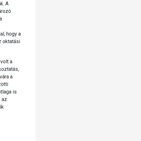
k. A
ározó
a
l, hogy a
z oktatási
volt a
koztatás,
vára a
ötti
tlaga is
: az
ők