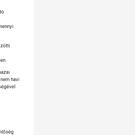
tó
amennyi
zötti
en.
hazai
a nem havi
ségével
enlőség