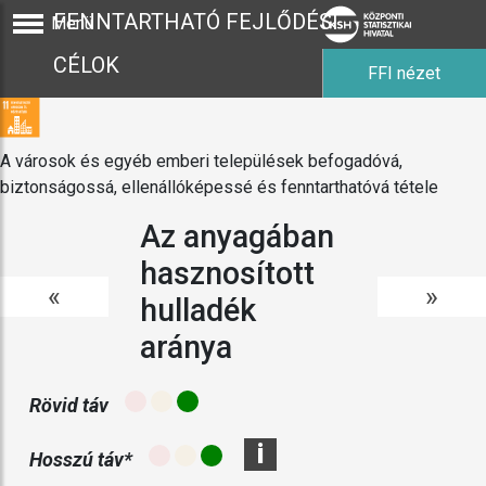
FENNTARTHATÓ FEJLŐDÉSI
Menü
CÉLOK
FFI nézet
A városok és egyéb emberi települések befogadóvá,
biztonságossá, ellenállóképessé és fenntarthatóvá tétele
Az anyagában
hasznosított
«
»
hulladék
aránya
Rövid táv
i
Hosszú táv*