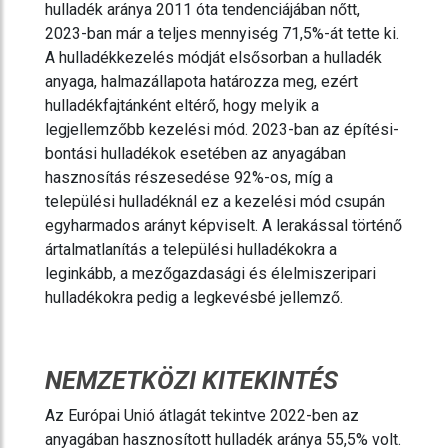
hulladék aránya 2011 óta tendenciájában nőtt,
2023-ban már a teljes mennyiség 71,5%-át tette ki.
A hulladékkezelés módját elsősorban a hulladék
anyaga, halmazállapota határozza meg, ezért
hulladékfajtánként eltérő, hogy melyik a
legjellemzőbb kezelési mód. 2023-ban az építési-
bontási hulladékok esetében az anyagában
hasznosítás részesedése 92%-os, míg a
települési hulladéknál ez a kezelési mód csupán
egyharmados arányt képviselt. A lerakással történő
ártalmatlanítás a települési hulladékokra a
leginkább, a mezőgazdasági és élelmiszeripari
hulladékokra pedig a legkevésbé jellemző.
NEMZETKÖZI KITEKINTÉS
Az Európai Unió átlagát tekintve 2022-ben az
anyagában hasznosított hulladék aránya 55,5% volt.