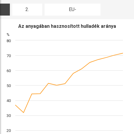
2.
EU-
ábra
összehasonlítás
Az anyagában hasznosított hulladék aránya
%
80
70
60
50
40
30
20