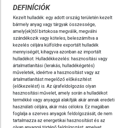
DEFINÍCIÓK
Kezelt hulladék: egy adott ország területén kezelt
bármely anyag vagy tárgyak összessége,
amely(ek)től birtokosa megválik, megválni
szándékozik vagy köteles, beleszámítva a
kezelés céljára külföldre exportált hulladék
mennyiségét, kihagyva azonban az importált
hulladékot. Hulladékkezelés: hasznosítási vagy
ártalmatlanítási (lerakás, hulladékégetés)
műveletek, ideértve a hasznosítást vagy az
ártalmatlanítást megelőző előkészítést
(előkezelést) is. Az újrafeldolgozás olyan
hasznosítási művelet, amely során a hulladékot
termékké vagy anyaggá alakítják akár annak eredeti
használati céljára, akár más célokra. Ez magában
foglalja a szerves anyagok feldolgozását, de nem
tartalmazza az energetikai hasznosítást és az
olyan anyaggá történő feldolgozást, amelyet