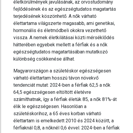
életkörülmények javulásának, az orvostudomány
fejlődésének és az egészségtudatos magatartás
terjedésének köszönhető. A nők várható
élettartama világszerte magasabb, ami genetikai,
hormonális és életmódbeli okokra vezethető
vissza. A nemek életkilátásai közti mérséklődés
hátterében egyebek mellett a férfiak és a nők
egészségtudatos magatartásában mutatkozó
különbség csökkenése állhat.
Magyarországon a születéskor egészségesen
várható élettartam hosszú távon növekvő
tendenciát mutat: 2024-ben a férfiak 62,5 a nők
64,5 egészségesen eltöltött életévre
számíthatnak, így a férfiak életük 85, a nők 81%-át
élik le egészségesen. Hasonlóan a
születéskorihoz, a 65 éves korban várható
élettartam is emelkedett 2010 és 2024 között, a
férfiaknál 0,8, a nőknél 0,6 évvel. 2024-ben a férfiak