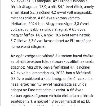
5,2 évvel az EU átlagától. Az Európai Unióban a
férfiak átlagosan 78,9, a nők 84,1 évet éltek, amely
a férfiaknál 5,2, a nőknél 4,2 évvel volt magasabb,
mint hazánkban. A 65 éves korban várható
élettartam 2024-ben Magyarországon 3,3 évvel
volt alacsonyabb az uniós átlagnál. A 65 éves
magyar férfiak 14,7, a nők 18,6 évet remélhettek,
3,7, illetve 3,2 évvel kevesebbet az EU-országok
nemenkénti átlagánál.
Az egészségesen várható élettartam hazai értéke
az elmúlt években fokozatosan közelített az uniós
átlaghoz. Míg 2016-ban a férfiaknál 4,1, a nőknél
4,2 év volt a lemaradásunk, 2023-ban a férfiaknál
0,3 évre csökkent a különbség, a nőknél viszont a
hazai érték már 1,3 évvel maghaladta az uniós
átlagot az Eurostat adatai szerint. A 65 éves
korban egészségesen várható élettartam a férfiak
esetében 2,1, a nőknél 1,8 évvel maradt el az EU