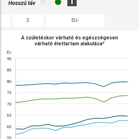
i
Hosszú táv
3.
EU-
ábra
összehasonlítás
A születéskor várható és egészségesen
várható élettartam alakulása*
Év
90
85
80
75
70
65
60
55