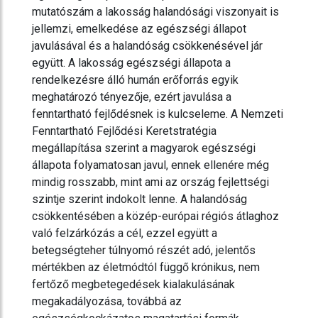
mutatószám a lakosság halandósági viszonyait is
jellemzi, emelkedése az egészségi állapot
javulásával és a halandóság csökkenésével jár
együtt. A lakosság egészségi állapota a
rendelkezésre álló humán erőforrás egyik
meghatározó tényezője, ezért javulása a
fenntartható fejlődésnek is kulcseleme. A Nemzeti
Fenntartható Fejlődési Keretstratégia
megállapítása szerint a magyarok egészségi
állapota folyamatosan javul, ennek ellenére még
mindig rosszabb, mint ami az ország fejlettségi
szintje szerint indokolt lenne. A halandóság
csökkentésében a közép-európai régiós átlaghoz
való felzárkózás a cél, ezzel együtt a
betegségteher túlnyomó részét adó, jelentős
mértékben az életmódtól függő krónikus, nem
fertőző megbetegedések kialakulásának
megakadályozása, továbbá az