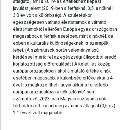
átlagától, ami a 2019-es értékekhez képest
javulást jelent (2019-ben a férfiaknál 3,5, a nőknél
3,0 év volt a különbség). A születéskor
egészségesen várható élettartamok a várható
élettartamoktól eltérően Európa egyes országaiban
magasabbak a férfiak esetében, mint a nőknél, de
ebben a kulturális különbségeknek is szerepük
lehet. (A számítások során véleményalapú
kérdéssel mérik fel az egészségi állapotból eredő
korlátozottság előfordulását.) A kelet- és közép-
európai országokban, ahol a mutató értéke a nők
esetében magasabb, a különbség értéke akár a 4
évet is megközelítheti, ugyanakkor a fejlettebb
európai országokban a nők „előnye” nem
számottevő. 2023-ban Magyarországon a nők-
férfiak közötti különbség az uniós átlagnál (0,5 év)
2,1 évvel volt magasabb.