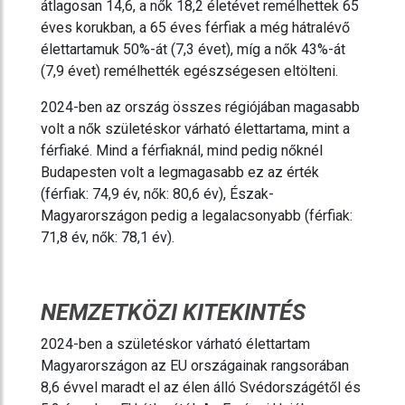
átlagosan 14,6, a nők 18,2 életévet remélhettek 65
éves korukban, a 65 éves férfiak a még hátralévő
élettartamuk 50%-át (7,3 évet), míg a nők 43%-át
(7,9 évet) remélhették egészségesen eltölteni.
2024-ben az ország összes régiójában magasabb
volt a nők születéskor várható élettartama, mint a
férfiaké. Mind a férfiaknál, mind pedig nőknél
Budapesten volt a legmagasabb ez az érték
(férfiak: 74,9 év, nők: 80,6 év), Észak-
Magyarországon pedig a legalacsonyabb (férfiak:
71,8 év, nők: 78,1 év).
NEMZETKÖZI KITEKINTÉS
2024-ben a születéskor várható élettartam
Magyarországon az EU országainak rangsorában
8,6 évvel maradt el az élen álló Svédországétől és