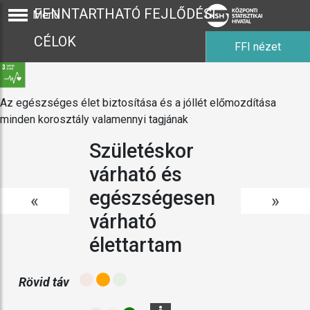
FENNTARTHATÓ FEJLŐDÉSI
Menü
CÉLOK
FFI nézet
Az egészséges élet biztosítása és a jóllét előmozdítása
minden korosztály valamennyi tagjának
Születéskor
várható és
egészségesen
«
»
várható
élettartam
Rövid táv