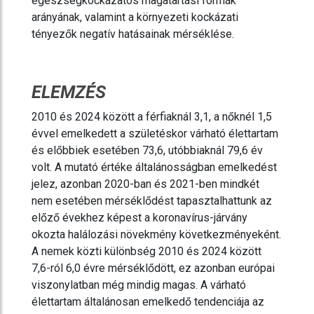
egészségkockázatos magatartási formák
arányának, valamint a környezeti kockázati
tényezők negatív hatásainak mérséklése.
ELEMZÉS
2010 és 2024 között a férfiaknál 3,1, a nőknél 1,5
évvel emelkedett a születéskor várható élettartam
és előbbiek esetében 73,6, utóbbiaknál 79,6 év
volt. A mutató értéke általánosságban emelkedést
jelez, azonban 2020-ban és 2021-ben mindkét
nem esetében mérséklődést tapasztalhattunk az
előző évekhez képest a koronavírus-járvány
okozta halálozási növekmény következményeként.
A nemek közti különbség 2010 és 2024 között
7,6-ról 6,0 évre mérséklődött, ez azonban európai
viszonylatban még mindig magas. A várható
élettartam általánosan emelkedő tendenciája az