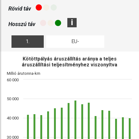
Rövid táv
i
Hosszú táv
1.
EU-
ábra
összehasonlítás
Kötöttpályás áruszállítás aránya a teljes
áruszállítási teljesítményhez viszonyítva
Millió árutonna-km
60 000
50 000
40 000
30 000