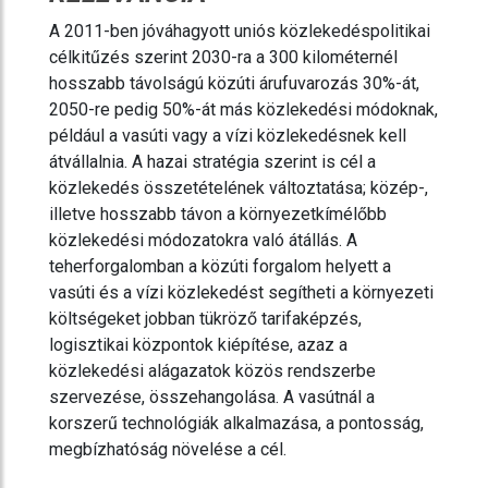
A 2011-ben jóváhagyott uniós közlekedéspolitikai
célkitűzés szerint 2030-ra a 300 kilométernél
hosszabb távolságú közúti árufuvarozás 30%-át,
2050-re pedig 50%-át más közlekedési módoknak,
például a vasúti vagy a vízi közlekedésnek kell
átvállalnia. A hazai stratégia szerint is cél a
közlekedés összetételének változtatása; közép-,
illetve hosszabb távon a környezetkímélőbb
közlekedési módozatokra való átállás. A
teherforgalomban a közúti forgalom helyett a
vasúti és a vízi közlekedést segítheti a környezeti
költségeket jobban tükröző tarifaképzés,
logisztikai központok kiépítése, azaz a
közlekedési alágazatok közös rendszerbe
szervezése, összehangolása. A vasútnál a
korszerű technológiák alkalmazása, a pontosság,
megbízhatóság növelése a cél.