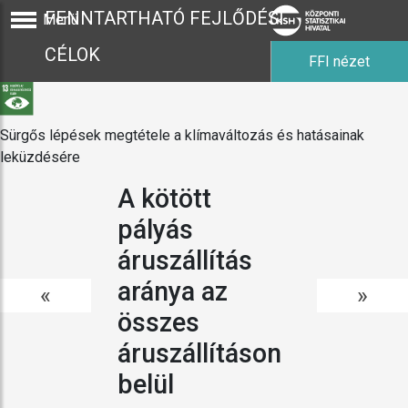
FENNTARTHATÓ FEJLŐDÉSI
Menü
CÉLOK
FFI nézet
Sürgős lépések megtétele a klímaváltozás és hatásainak
leküzdésére
A kötött
pályás
áruszállítás
aránya az
«
»
összes
áruszállításon
belül