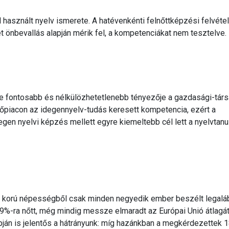
 használt nyelv ismerete. A hatévenkénti felnőttképzési felvéte
 önbevallás alapján mérik fel, a kompetenciákat nem tesztelve.
e fontosabb és nélkülözhetetlenebb tényezője a gazdasági-tár
őpiacon az idegennyelv-tudás keresett kompetencia, ezért a
n nyelvi képzés mellett egyre kiemeltebb cél lett a nyelvtanu
korú népességből csak minden negyedik ember beszélt legalá
49%-ra nőtt, még mindig messze elmaradt az Európai Unió átlagát
pján is jelentős a hátrányunk: míg hazánkban a megkérdezettek 