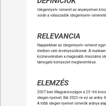
DEFINÍCIÓK
Idegennyelv-ismeret az anyanyelven kívül
során a válaszadók idegennyelv-ismeretét
RELEVANCIA
Napjainkban az idegennyelv-ismeret egyr
életben való érvényesülésnek. A munkaer
köznevelésben a magasabb óraszámú idege
támogató környezet megteremtése.
ELEMZÉS
2007-ben Magyarországon a 25–64 éves 
idegen nyelvet. Bár 2022-re ez az arány 
A több idegen nyelvet ismerők aránya ala