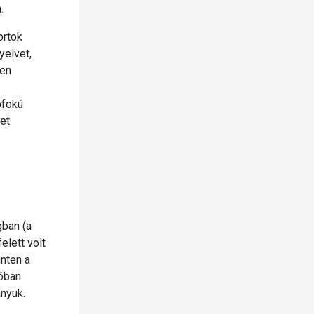
.
ortok
yelvet,
gen
pfokú
et
gban (a
elett volt
nten a
óban.
nyuk.