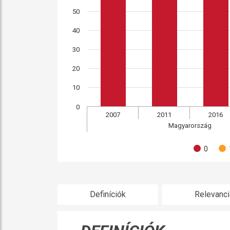
50
40
30
20
10
0
2007
2011
2016
Magyarország
0
Definíciók
Relevanci