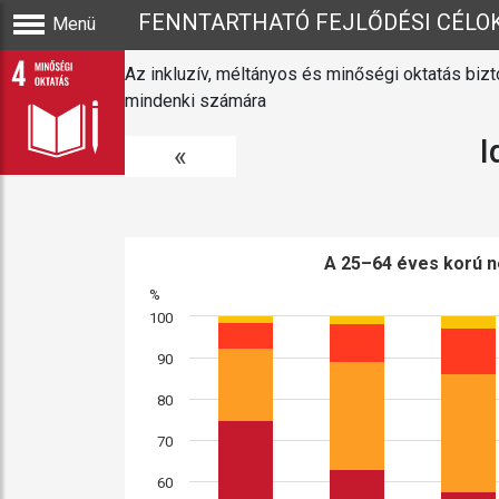
FENNTARTHATÓ FEJLŐDÉSI CÉLO
Menü
Az inkluzív, méltányos és minőségi oktatás bizt
mindenki számára
I
«
A 25–64 éves korú 
%
100
90
80
70
60