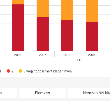
2022
2007
2011
2016
EU
1
2
3 vagy több ismert idegen nyelv
a
Elemzés
Nemzetközi kit