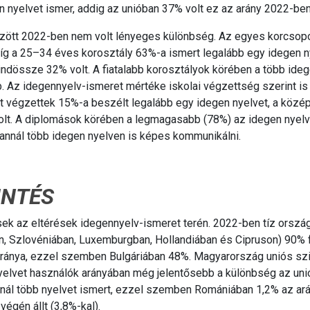
gen nyelvet ismer, addig az unióban 37% volt ez az arány 2022-ben
özött 2022-ben nem volt lényeges különbség. Az egyes korcsop
Míg a 25–34 éves korosztály 63%-a ismert legalább egy idegen n
ndössze 32% volt. A fiatalabb korosztályok körében a több ide
. Az idegennyelv-ismeret mértéke iskolai végzettség szerint is
mot végzettek 15%-a beszélt legalább egy idegen nyelvet, a közé
lt. A diplomások körében a legmagasabb (78%) az idegen nyelv
annál több idegen nyelven is képes kommunikálni.
INTÉS
ősek az eltérések idegennyelv-ismeret terén. 2022-ben tíz orszá
n, Szlovéniában, Luxemburgban, Hollandiában és Cipruson) 90% f
aránya, ezzel szemben Bulgáriában 48%. Magyarország uniós szi
nyelvet használók arányában még jelentősebb a különbség az uni
nnál több nyelvet ismert, ezzel szemben Romániában 1,2% az ará
végén állt (3,8%-kal).