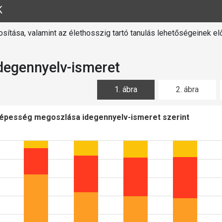
K
osítása, valamint az élethosszig tartó tanulás lehetőségeinek e
degennyelv-ismeret
1. ábra
2. ábra
népesség megoszlása idegennyelv-ismeret szerint