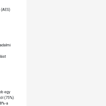
l (AES)
sadalmi
lást
bb egy
ól (75%).
18%-a