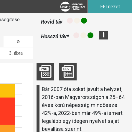
FFI nézet
lősegítése
Rövid táv
i
Hosszú táv*
»
3. ábra
Bár 2007 óta sokat javult a helyzet,
2016-ban Magyarországon a 25–64
éves korú népesség mindössze
42%-a, 2022-ben már 49%-a ismert
legalább egy idegen nyelvet saját
bevallása szerint.