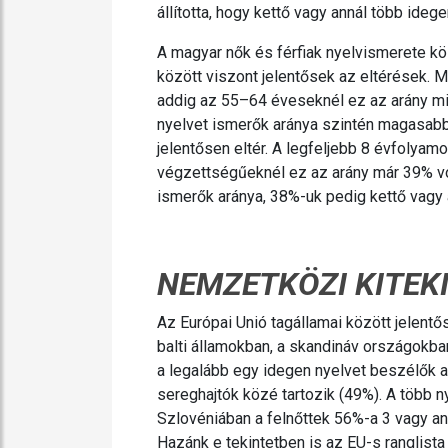
állította, hogy kettő vagy annál több ide
A magyar nők és férfiak nyelvismerete k
között viszont jelentősek az eltérések. 
addig az 55–64 éveseknél ez az arány mi
nyelvet ismerők aránya szintén magasabb
jelentősen eltér. A legfeljebb 8 évfolya
végzettségűeknél ez az arány már 39% vo
ismerők aránya, 38%-uk pedig kettő vagy 
NEMZETKÖZI KITEK
Az Európai Unió tagállamai között jelent
balti államokban, a skandináv országokba
a legalább egy idegen nyelvet beszélők 
sereghajtók közé tartozik (49%). A több 
Szlovéniában a felnőttek 56%-a 3 vagy a
Hazánk e tekintetben is az EU-s ranglista 