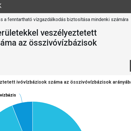
K
és a fenntartható vízgazdálkodás biztosítása mindenki számára
rületekkel veszélyeztetett
záma az összivóvízbázisok
ztetett ivóvízbázisok száma az összivóvízbázisok arányáb
óvízbázis
óvízbázis