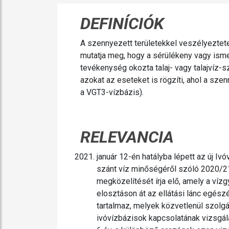
DEFINÍCIÓK
A szennyezett területekkel veszélyeztete
mutatja meg, hogy a sérülékeny vagy isme
tevékenység okozta talaj- vagy talajvíz-
azokat az eseteket is rögzíti, ahol a sz
a VGT3-vízbázis).
RELEVANCIA
január 12-én hatályba lépett az új I
szánt víz minőségéről szóló 2020/21
megközelítését írja elő, amely a vízgy
elosztáson át az ellátási lánc egészé
tartalmaz, melyek közvetlenül szolgá
ivóvízbázisok kapcsolatának vizsgála