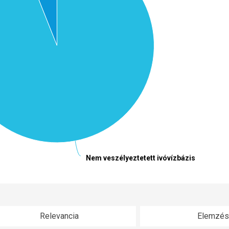
Nem veszélyeztetett ivóvízbázis
Nem veszélyeztetett ivóvízbázis
Relevancia
Elemzés