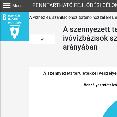
FENNTARTHATÓ FEJLŐDÉSI CÉLO
Menü
A vízhez és szanitációhoz történő hozzáférés 
A szennyezett te
ivóvízbázisok s
«
arányában
A szennyezett területekkel veszélye
Veszélyeztetett iv
Veszélyeztetett iv