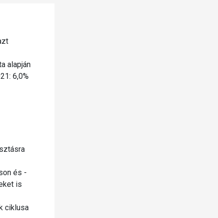
azt
a alapján
021: 6,0%
asztásra
áson és -
eket is
k ciklusa