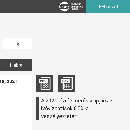
FFI nézet
»
1. ábra
an, 2021
A 2021. évi felmérés alapján az
ivóvízbázisok 6,0%-a
veszélyeztetett.