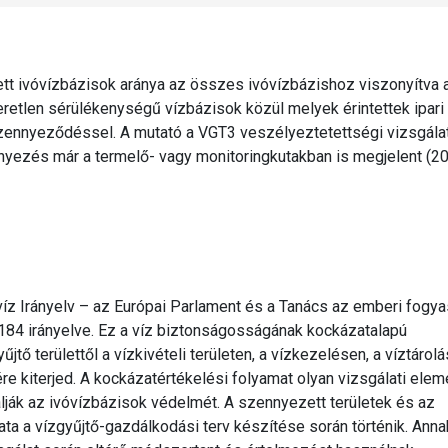
tt ivóvízbázisok aránya az összes ivóvízbázishoz viszonyítva 
retlen sérülékenységű vízbázisok közül melyek érintettek ipari
szennyeződéssel. A mutató a VGT3 veszélyeztetettségi vizsgálat
ennyezés már a termelő- vagy monitoringkutakban is megjelent (2
vóvíz Irányelv – az Európai Parlament és a Tanács az emberi fogy
84 irányelve. Ez a víz biztonságosságának kockázatalapú
űjtő területtől a vízkivételi területen, a vízkezelésen, a víztárol
re kiterjed. A kockázatértékelési folyamat olyan vizsgálati elem
lják az ivóvízbázisok védelmét. A szennyezett területek és az
ta a vízgyűjtő-gazdálkodási terv készítése során történik. Anna