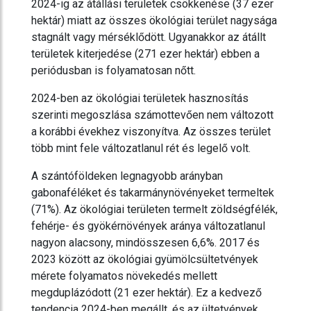
2024-ig az átállási területek csökkenése (37 ezer
hektár) miatt az összes ökológiai terület nagysága
stagnált vagy mérséklődött. Ugyanakkor az átállt
területek kiterjedése (271 ezer hektár) ebben a
periódusban is folyamatosan nőtt.
2024-ben az ökológiai területek hasznosítás
szerinti megoszlása számottevően nem változott
a korábbi évekhez viszonyítva. Az összes terület
több mint fele változatlanul rét és legelő volt.
A szántóföldeken legnagyobb arányban
gabonaféléket és takarmánynövényeket termeltek
(71%). Az ökológiai területen termelt zöldségfélék,
fehérje- és gyökérnövények aránya változatlanul
nagyon alacsony, mindösszesen 6,6%. 2017 és
2023 között az ökológiai gyümölcsültetvények
mérete folyamatos növekedés mellett
megduplázódott (21 ezer hektár). Ez a kedvező
tendencia 2024-ben megállt, és az ültetvények