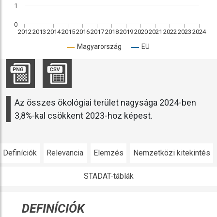
1
0
2012
2013
2014
2015
2016
2017
2018
2019
2020
2021
2022
2023
2024
Magyarország
EU
Az összes ökológiai terület nagysága 2024-ben
3,8%-kal csökkent 2023-hoz képest.
Definíciók
Relevancia
Elemzés
Nemzetközi kitekintés
STADAT-táblák
DEFINÍCIÓK