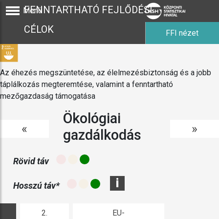
FENNTARTHATÓ FEJLŐDÉSI
Menü
CÉLOK
FFI nézet
Az éhezés megszüntetése, az élelmezésbiztonság és a jobb
táplálkozás megteremtése, valamint a fenntartható
mezőgazdaság támogatása
Ökológiai
«
»
gazdálkodás
Rövid táv
i
Hosszú táv*
2.
EU-