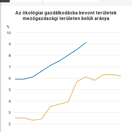
ábra
összehasonlítás
Az ökológiai gazdálkodásba bevont területek
mezőgazdasági területen belüli aránya
%
10
9
8
7
6
5
4
3
2