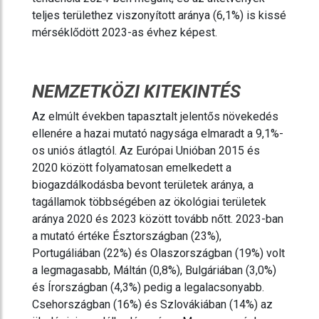
teljes területhez viszonyított aránya (6,1%) is kissé
mérséklődött 2023-as évhez képest.
NEMZETKÖZI KITEKINTÉS
Az elmúlt években tapasztalt jelentős növekedés
ellenére a hazai mutató nagysága elmaradt a 9,1%-
os uniós átlagtól. Az Európai Unióban 2015 és
2020 között folyamatosan emelkedett a
biogazdálkodásba bevont területek aránya, a
tagállamok többségében az ökológiai területek
aránya 2020 és 2023 között tovább nőtt. 2023-ban
a mutató értéke Észtországban (23%),
Portugáliában (22%) és Olaszországban (19%) volt
a legmagasabb, Máltán (0,8%), Bulgáriában (3,0%)
és Írországban (4,3%) pedig a legalacsonyabb.
Csehországban (16%) és Szlovákiában (14%) az