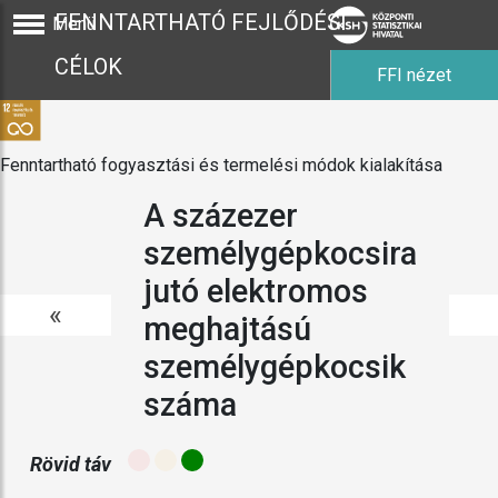
FENNTARTHATÓ FEJLŐDÉSI
Menü
CÉLOK
FFI nézet
Fenntartható fogyasztási és termelési módok kialakítása
A százezer
személygépkocsira
jutó elektromos
«
meghajtású
személygépkocsik
száma
Rövid táv