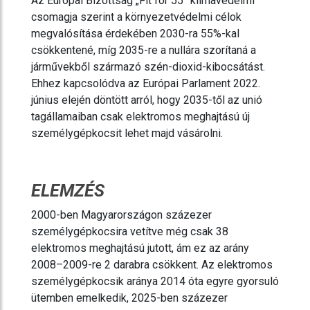
Az Európai Bizottság „Fit for 55” klímavédelmi
csomagja szerint a környezetvédelmi célok
megvalósítása érdekében 2030-ra 55%-kal
csökkentené, míg 2035-re a nullára szorítaná a
járművekből származó szén-dioxid-kibocsátást.
Ehhez kapcsolódva az Európai Parlament 2022.
június elején döntött arról, hogy 2035-től az unió
tagállamaiban csak elektromos meghajtású új
személygépkocsit lehet majd vásárolni.
ELEMZÉS
2000-ben Magyarországon százezer
személygépkocsira vetítve még csak 38
elektromos meghajtású jutott, ám ez az arány
2008–2009-re 2 darabra csökkent. Az elektromos
személygépkocsik aránya 2014 óta egyre gyorsuló
ütemben emelkedik, 2025-ben százezer