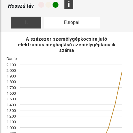
i
Hosszú táv
1.
Európai
ábra
összehasonlítás
A százezer személygépkocsira jutó
elektromos meghajtású személygépkocsik
száma
Darab
2 100
2 000
1 900
1 800
1 700
1 600
1 500
1 400
1 300
1 200
1 100
1 000