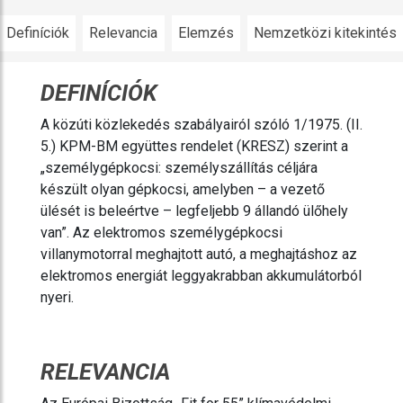
Definíciók
Relevancia
Elemzés
Nemzetközi kitekintés
DEFINÍCIÓK
A közúti közlekedés szabályairól szóló 1/1975. (II.
5.) KPM-BM együttes rendelet (KRESZ) szerint a
„személygépkocsi: személyszállítás céljára
készült olyan gépkocsi, amelyben – a vezető
ülését is beleértve – legfeljebb 9 állandó ülőhely
van”. Az elektromos személygépkocsi
villanymotorral meghajtott autó, a meghajtáshoz az
elektromos energiát leggyakrabban akkumulátorból
nyeri.
RELEVANCIA