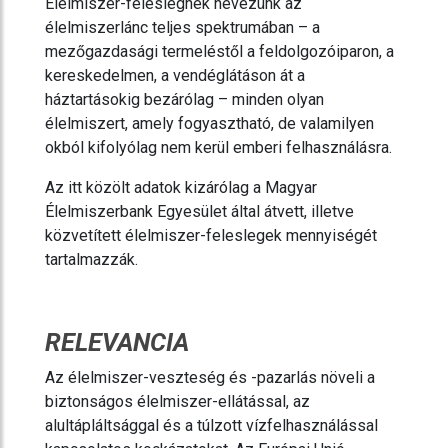
Élelmiszer-feleslegnek nevezünk az
élelmiszerlánc teljes spektrumában – a
mezőgazdasági termeléstől a feldolgozóiparon, a
kereskedelmen, a vendéglátáson át a
háztartásokig bezárólag – minden olyan
élelmiszert, amely fogyasztható, de valamilyen
okból kifolyólag nem kerül emberi felhasználásra.
Az itt közölt adatok kizárólag a Magyar
Élelmiszerbank Egyesület által átvett, illetve
közvetített élelmiszer-feleslegek mennyiségét
tartalmazzák.
RELEVANCIA
Az élelmiszer-veszteség és -pazarlás növeli a
biztonságos élelmiszer-ellátással, az
alultápláltsággal és a túlzott vízfelhasználással