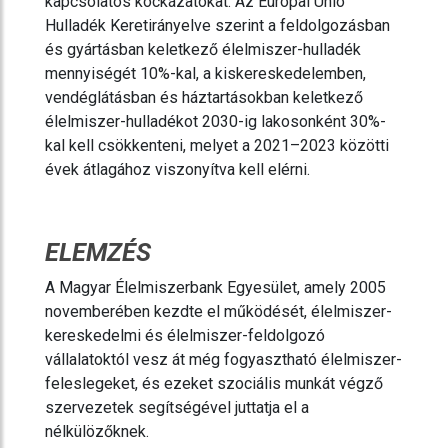
kapcsolatos kockázatokat. Az Európai Unió
Hulladék Keretirányelve szerint a feldolgozásban
és gyártásban keletkező élelmiszer-hulladék
mennyiségét 10%-kal, a kiskereskedelemben,
vendéglátásban és háztartásokban keletkező
élelmiszer-hulladékot 2030-ig lakosonként 30%-
kal kell csökkenteni, melyet a 2021–2023 közötti
évek átlagához viszonyítva kell elérni.
ELEMZÉS
A Magyar Élelmiszerbank Egyesület, amely 2005
novemberében kezdte el működését, élelmiszer-
kereskedelmi és élelmiszer-feldolgozó
vállalatoktól vesz át még fogyasztható élelmiszer-
feleslegeket, és ezeket szociális munkát végző
szervezetek segítségével juttatja el a
nélkülözőknek.