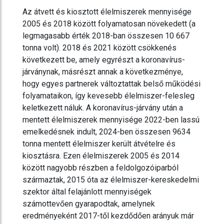
Az átvett és kiosztott élelmiszerek mennyisége
2005 és 2018 között folyamatosan növekedett (a
legmagasabb érték 2018-ban összesen 10 667
tonna volt). 2018 és 2021 között csökkenés
következett be, amely egyrészt a koronavírus-
járványnak, másrészt annak a következménye,
hogy egyes partnerek változtattak belső működési
folyamataikon, így kevesebb élelmiszer-felesleg
keletkezett náluk. A koronavírus-járvány után a
mentett élelmiszerek mennyisége 2022-ben lassú
emelkedésnek indult, 2024-ben összesen 9634
tonna mentett élelmiszer került átvételre és
kiosztásra. Ezen élelmiszerek 2005 és 2014
között nagyobb részben a feldolgozóiparból
származtak, 2015 óta az élelmiszer-kereskedelmi
szektor által felajánlott mennyiségek
számottevően gyarapodtak, amelynek
eredményeként 2017-től kezdődően arányuk már