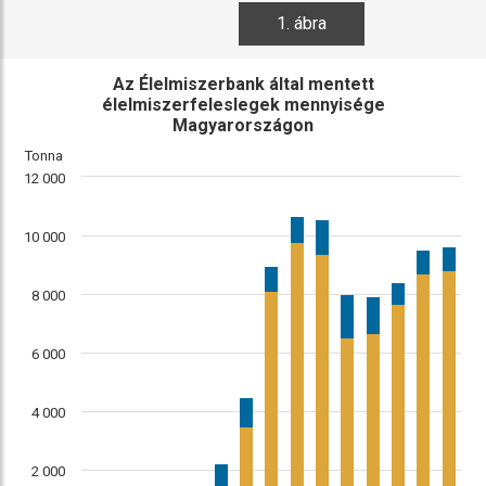
1. ábra
Az Élelmiszerbank által mentett
élelmiszerfeleslegek mennyisége
Magyarországon
Tonna
12 000
10 000
8 000
6 000
4 000
2 000