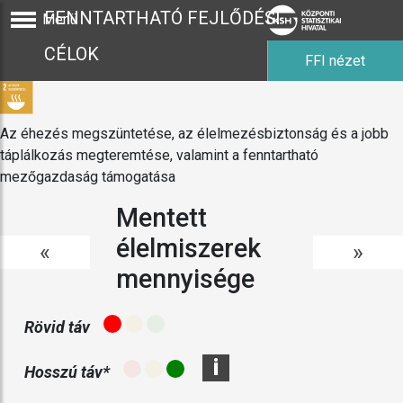
FENNTARTHATÓ FEJLŐDÉSI
Menü
CÉLOK
FFI nézet
Az éhezés megszüntetése, az élelmezésbiztonság és a jobb
táplálkozás megteremtése, valamint a fenntartható
mezőgazdaság támogatása
Mentett
élelmiszerek
«
»
mennyisége
Rövid táv
i
Hosszú táv*