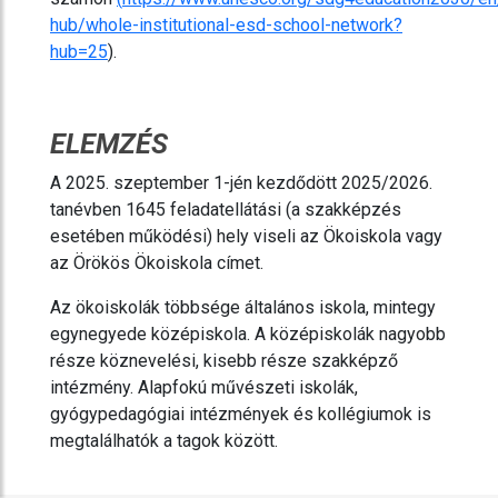
hub/whole-institutional-esd-school-network?
hub=25
).
ELEMZÉS
A 2025. szeptember 1-jén kezdődött 2025/2026.
tanévben 1645 feladatellátási (a szakképzés
esetében működési) hely viseli az Ökoiskola vagy
az Örökös Ökoiskola címet.
Az ökoiskolák többsége általános iskola, mintegy
egynegyede középiskola. A középiskolák nagyobb
része köznevelési, kisebb része szakképző
intézmény. Alapfokú művészeti iskolák,
gyógypedagógiai intézmények és kollégiumok is
megtalálhatók a tagok között.