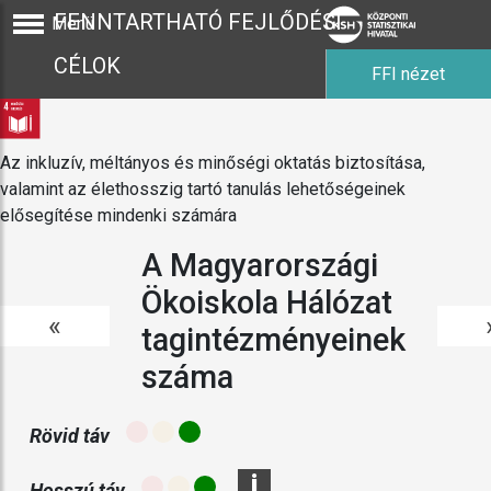
FENNTARTHATÓ FEJLŐDÉSI
Menü
CÉLOK
FFI nézet
Az inkluzív, méltányos és minőségi oktatás biztosítása,
valamint az élethosszig tartó tanulás lehetőségeinek
elősegítése mindenki számára
A Magyarországi
Ökoiskola Hálózat
«
tagintézményeinek
száma
Rövid táv
i
Hosszú táv