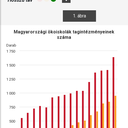
1. ábra
Magyarországi ökoiskolák tagintézményeinek
száma
Darab
1 750
1 500
1 250
1 000
750
500