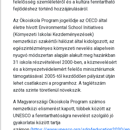
felelősség szemléletéről és a kultúra fenntartható
fejlődéshez történő hozzájárulásáról.
Az Ökoiskola Program jogelődje az OECD által
életre hívott Environmental School Initiatives
(Környezeti Iskolai Kezdeményezések)
nemzetközi szakértői hálózat által kidolgozott, az
egészintézményes környezeti nevelés alapelvein
nyugvó módszertan alapján alakult meg hazánkban
31 iskola részvételével 2000-ben, a köznevelésért
és a környezetvédelemért felelős minisztériumok
támogatásával. 2005-től kezdődően pályázat útján
lehet csatlakozni a programhoz. A taglétszám
azóta szinte töretlenül növekszik.
A Magyarországi Ökoiskola Program számos
nemzetközi elismerést kapott, többek között az
UNESCO a fenntarthatóságra nevelést szolgáló jó
gyakorlatai között tartja
számon
(
https://www.unesco.org/sdg4education2030/e