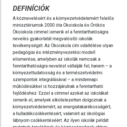
DEFINÍCIÓK
A köznevelésért és a környezetvédelemért felelős
minisztériumok 2000 óta Ökoiskola és Örökös
Ökoiskola címmel ismerik el a fenntarthatóságra
nevelés gyakorlatát megvalósító iskolák
tevékenységét. Az Ökoiskola cím odaítélése olyan
pedagógiai és intézményvezetési modell
elismerése, amelyben az iskolák nemcsak a
fenntarthatóságra nevelést vállalják fel, hanem – a
környezettudatosság és a természetvédelmi
szempontok integrálásával – a mindennapi
működésükkel is hozzájárulnak a fenntartható
fejlődéshez. Ezzel a címmel azokat az iskolákat
ismerik el, amelyek elkötelezetten dolgoznak a
környezetvédelemért, az energiatakarékosságért,
a hulladékcsökkentésért, valamint az ökológiai
lábnyom csökkentéséért. Az ilyen iskolák példát