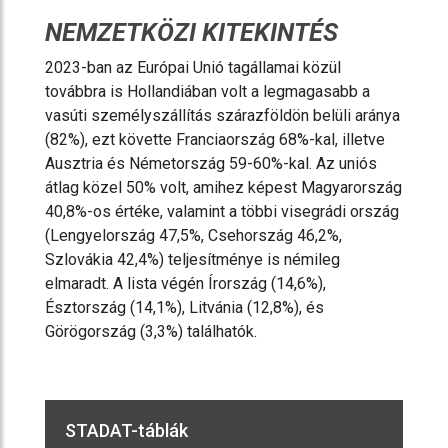
NEMZETKÖZI KITEKINTÉS
2023-ban az Európai Unió tagállamai közül
továbbra is Hollandiában volt a legmagasabb a
vasúti személyszállítás szárazföldön belüli aránya
(82%), ezt követte Franciaország 68%-kal, illetve
Ausztria és Németország 59-60%-kal. Az uniós
átlag közel 50% volt, amihez képest Magyarország
40,8%-os értéke, valamint a többi visegrádi ország
(Lengyelország 47,5%, Csehország 46,2%,
Szlovákia 42,4%) teljesítménye is némileg
elmaradt. A lista végén Írország (14,6%),
Észtország (14,1%), Litvánia (12,8%), és
Görögország (3,3%) találhatók.
STADAT-táblák