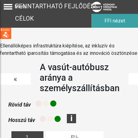
FENNTARTHATÓ FEJLŐDÉSI
Menü
CÉLOK
FFI nézet
Ellenállóképes infrastruktúra kiépítése, az inkluzív és
fenntartható iparosítás támogatása és az innováció ösztönzése
A vasút-autóbusz
aránya a
«
személyszállításban
Rövid táv
i
Hosszú táv
1.
EU-