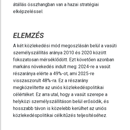
átállás összhangban van a hazai stratégiai
elképzeléssel.
ELEMZÉS
A két közlekedési mód megoszlásán belül a vasúti
személyszállítás aránya 2010 és 2020 között
fokozatosan mérséklődött. Ezt követően azonban
markáns növekedés indult meg: 2024-re a vasút
részaránya elérte a 49%-ot, ami 2025-re
visszaszorult 48%-ra. Ez a részarány
megközelítette az uniós közlekedéspolitikai
célértéket. Ez arra utal, hogy a vasút szerepe a
helyközi személyszállításon belül erősödik, és
hosszabb távon is közelebb kerülhet az uniós
közlekedéspolitikai célkitűzés teljesítéséhez.