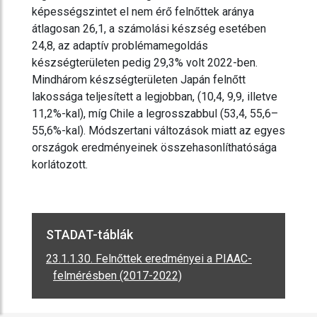
képességszintet el nem érő felnőttek aránya
átlagosan 26,1, a számolási készség esetében
24,8, az adaptív problémamegoldás
készségterületen pedig 29,3% volt 2022-ben.
Mindhárom készségterületen Japán felnőtt
lakossága teljesített a legjobban, (10,4, 9,9, illetve
11,2%-kal), míg Chile a legrosszabbul (53,4, 55,6–
55,6%-kal). Módszertani változások miatt az egyes
országok eredményeinek összehasonlíthatósága
korlátozott.
STADAT-táblák
23.1.1.30. Felnőttek eredményei a PIAAC-
felmérésben (2017-2022)