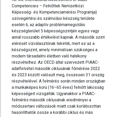
Competencies – Felnőttek Nemzetközi
Képesség- és Kompetenciamérési Programja)
szövegértési és számolási készség területe
esetén 6, az adaptív problémamegoldás
készségterület 5 képességszintjén egyes vagy
annál rosszabb értékelést kapnak. A második szint
elérését vízválasztónak tekintik, mert ez az a
készségszint, amely minimálisan szükséges a
modern társadalmi életben való hatékony
részvételhez. Az OECD által szervezett PIAAC-
adatfelvétel második ciklusának főmérése 2022
és 2023 között valósult meg, összesen 31 ország
részvételével. A felmérés során minden országban
a munkaképes korú (16–65 éves) felnőtt lakosság
képességeit vizsgálták. Ugyanakkor a PIAAC-
felmérés második ciklusának eredményei a
módszertani változások miatt csak korlátozottan
hasonlíthatók össze a korábbi ciklus és más