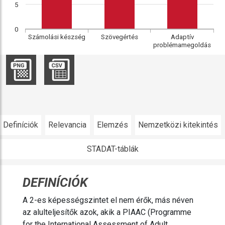
5
0
Számolási készség
Szövegértés
Adaptív
problémamegoldás
Definíciók
Relevancia
Elemzés
Nemzetközi kitekintés
STADAT-táblák
DEFINÍCIÓK
A 2-es képességszintet el nem érők, más néven
az alulteljesítők azok, akik a PIAAC (Programme
for the International Assessment of Adult