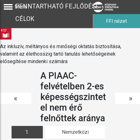
FENNTARTHATÓ FEJLŐDÉSI
Menü
CÉLOK
FFI nézet
Az inkluzív, méltányos és minőségi oktatás biztosítása,
valamint az élethosszig tartó tanulás lehetőségeinek
elősegítése mindenki számára
A PIAAC-
felvételben 2-es
képességszintet
«
»
el nem érő
felnőttek aránya
1.
Nemzetközi