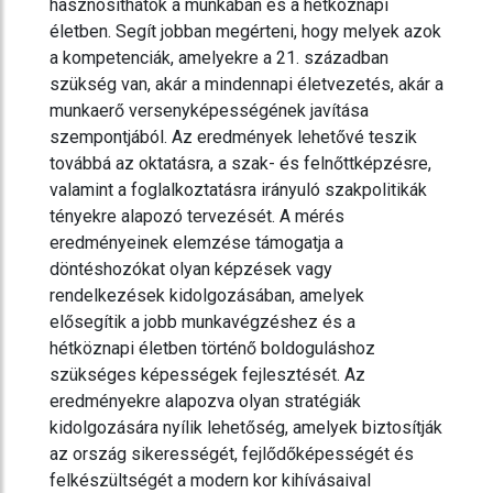
hasznosíthatók a munkában és a hétköznapi
életben. Segít jobban megérteni, hogy melyek azok
a kompetenciák, amelyekre a 21. században
szükség van, akár a mindennapi életvezetés, akár a
munkaerő versenyképességének javítása
szempontjából. Az eredmények lehetővé teszik
továbbá az oktatásra, a szak- és felnőttképzésre,
valamint a foglalkoztatásra irányuló szakpolitikák
tényekre alapozó tervezését. A mérés
eredményeinek elemzése támogatja a
döntéshozókat olyan képzések vagy
rendelkezések kidolgozásában, amelyek
elősegítik a jobb munkavégzéshez és a
hétköznapi életben történő boldoguláshoz
szükséges képességek fejlesztését. Az
eredményekre alapozva olyan stratégiák
kidolgozására nyílik lehetőség, amelyek biztosítják
az ország sikerességét, fejlődőképességét és
felkészültségét a modern kor kihívásaival