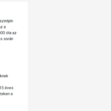
szintjén
az a
000 óta az
ás során
eknek
 15 éves
zeken a