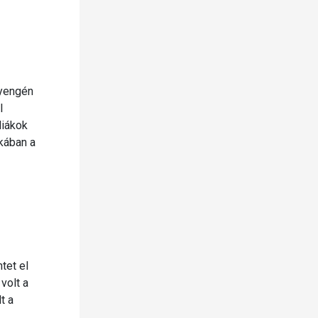
gyengén
l
diákok
kában a
tet el
volt a
t a