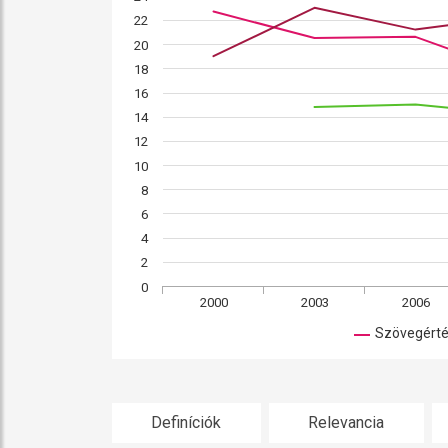
22
20
18
16
14
12
10
8
6
4
2
0
2000
2003
2006
Szövegért
Definíciók
Relevancia