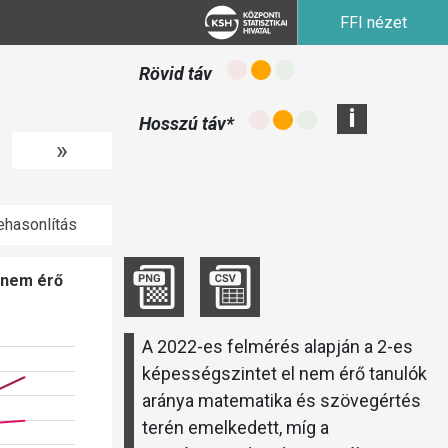
FFI nézet
Rövid táv
i
Hosszú táv*
»
hasonlítás
 nem érő
A 2022-es felmérés alapján a 2-es
képességszintet el nem érő tanulók
aránya matematika és szövegértés
terén emelkedett, míg a