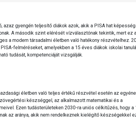
 azaz gyengén teljesítő diákok azok, akik a PISA hat képesség
nak. A második szint elérését vízválasztónak tekintik, mert ez 
es a modern társadalmi életben való hatékony részvételhez. 2
ISA-felméréseket, amelyekben a 15 éves diákok iskolai tanul
ható tudását, kompetenciáját vizsgálják.
gazdasági életben való teljes értékű részvétel esetén az egyén
zövegértési készséggel, az alkalmazott matematikai és a
ivel. Ezen tudásterületeken 2030-ra uniós célkitűzés, hogy a
knak az aránya, akik nem rendelkeznek kielégítő készségekkel e