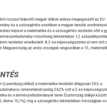
ból rosszul teljesítő magyar diákok aránya megegyezett az EU-
udomány és a szövegértés esetében a magyar tanulók eredményei
éshez képest a matematika és a szövegértés területén nőtt a 
a természettudományi műveltség tekintetében 1,2 százalékpontta
árom területen emelkedett. A 2-es képességszintet el nem érő 
n Magyarország az uniós országok rangsorában a 15., matemati
INTÉS
 (Luxemburg nélkül) a matematika területén átlagosan 29,5, a
tudományos ismereteknél pedig 24,2% volt a 2-es képességszin
tika és a természettudományok terén Észtország diákjai között 
0, illetve 10,1%), míg a szövegértés tekintetében Írországban vol