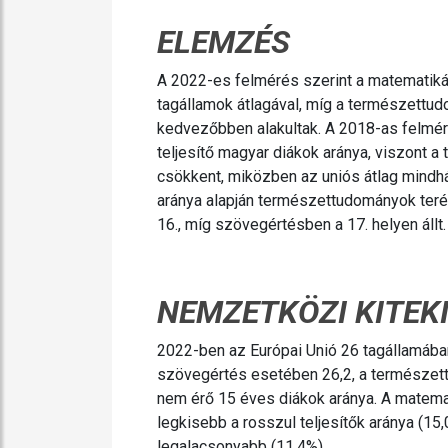
ELEMZÉS
A 2022-es felmérés szerint a matematiká
tagállamok átlagával, míg a természett
kedvezőbben alakultak. A 2018-as felmér
teljesítő magyar diákok aránya, viszont 
csökkent, miközben az uniós átlag mindh
aránya alapján természettudományok teré
16., míg szövegértésben a 17. helyen állt.
NEMZETKÖZI KITEK
2022-ben az Európai Unió 26 tagállamában
szövegértés esetében 26,2, a természet
nem érő 15 éves diákok aránya. A matema
legkisebb a rosszul teljesítők aránya (15,
legalacsonyabb (11,4%).