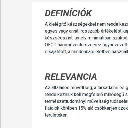
DEFINÍCIÓK
A kielégítő készségekkel nem rendelkező,
egyes vagy annál rosszabb értékelést kap
készségszint, amely minimálisan szükség
OECD háromévente szervez úgynevezett P
elsajátított, a mindennapi életben használ
RELEVANCIA
Az általános műveltség, a társadalmi és 
rendelkezniük kell megfelelő minőségű s
természettudományi műveltség tudáseleme
fiatalok körében 15% alá csökkenjen azo
területeken.