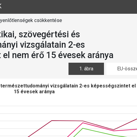
K
egyenlőtlenségek csökkentése
kai, szövegértési és
nyi vizsgálatain 2-es
 el nem érő 15 évesek aránya
1. ábra
EU-össze
 természettudományi vizsgálatain 2-es képességszintet el
15 évesek aránya