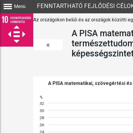
FENNTARTHATÓ FEJLŐDÉSI CÉLO
Menü
Az országokon belüli és az országok közötti 
A PISA matemati
természettudomá
«
képességszintet
A PISA matematikai, szövegértési és
%
32
30
28
26
24