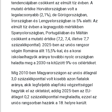
tendenciájában csökkent az elmúlt tíz évben. A
mutató értéke Horvátországban volt a
legalacsonyabb (2,1%), de Görögországban,
Írországban és Lengyelországban is 5% alatti. Az
elmúlt tíz évben a legnagyobb mértékben
Spanyolországban, Portugáliában és Máltán
csökkent a mutató értéke (7,2, 7,4, illetve 7,7
százalékponttal). 2025-ben az uniós rangsor
végén Románia állt 15,5%-kal, és a korai
iskolaelhagyók aránya további nyolc országban
haladta meg a 2030-ra kitűzött 9%-os célértéket.
Míg 2010-ben Magyarországon az uniós átlagnál
3,0 százalékponttal volt kisebb azon fiatalok
aránya, akik legfeljebb alapfokú végzettséggel
hagyták el az oktatást, addig 2025-ben az EU-
átlagot 0,2 százalékponttal meghaladta, ezzel az
uniós rangsorban hazánk a 18. helyre került.