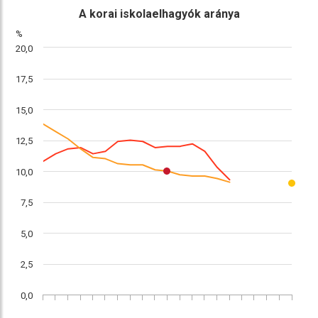
ábra
összehasonlítás
A korai iskolaelhagyók aránya
%
20,0
17,5
15,0
12,5
10,0
7,5
5,0
2,5
0,0