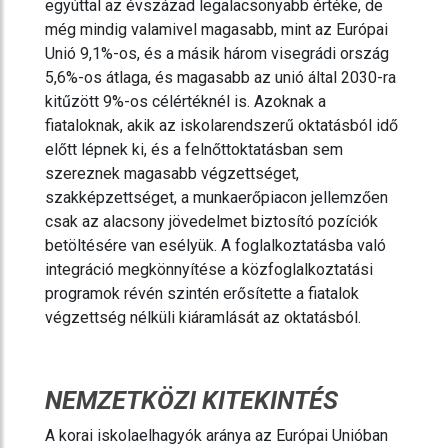
egyúttal az évszázad legalacsonyabb értéke, de
még mindig valamivel magasabb, mint az Európai
Unió 9,1%-os, és a másik három visegrádi ország
5,6%-os átlaga, és magasabb az unió által 2030-ra
kitűzött 9%-os célértéknél is. Azoknak a
fiataloknak, akik az iskolarendszerű oktatásból idő
előtt lépnek ki, és a felnőttoktatásban sem
szereznek magasabb végzettséget,
szakképzettséget, a munkaerőpiacon jellemzően
csak az alacsony jövedelmet biztosító pozíciók
betöltésére van esélyük. A foglalkoztatásba való
integráció megkönnyítése a közfoglalkoztatási
programok révén szintén erősítette a fiatalok
végzettség nélküli kiáramlását az oktatásból.
NEMZETKÖZI KITEKINTÉS
A korai iskolaelhagyók aránya az Európai Unióban