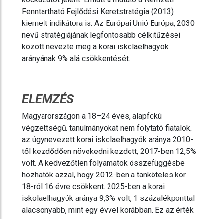
Fenntartható Fejlődési Keretstratégia (2013)
kiemelt indikátora is. Az Európai Unió Európa, 2030
nevű stratégiájának legfontosabb célkitűzései
között nevezte meg a korai iskolaelhagyók
arányának 9% alá csökkentését.
ELEMZÉS
Magyarországon a 18–24 éves, alapfokú
végzettségű, tanulmányokat nem folytató fiatalok,
az úgynevezett korai iskolaelhagyók aránya 2010-
től kezdődően növekedni kezdett, 2017-ben 12,5%
volt. A kedvezőtlen folyamatok összefüggésbe
hozhatók azzal, hogy 2012-ben a tanköteles kor
18-ról 16 évre csökkent. 2025-ben a korai
iskolaelhagyók aránya 9,3% volt, 1 százalékponttal
alacsonyabb, mint egy évvel korábban. Ez az érték