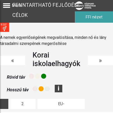
FENNTARTHATÓ FEJLŐDÉSI
Menü
CÉLOK
FFI nézet
A nemek egyenlőségének megvalósítása, minden nő és lány
társadalmi szerepének megerősítése
Korai
«
»
iskolaelhagyók
Rövid táv
i
Hosszú táv
2.
EU-