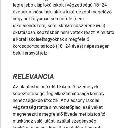
legfeljebb alapfokú iskolai végzettségű 18–24
évesek minősülnek, akik a kikérdezést megelőző
négy hét folyamán semmiféle (sem
iskolarendszerű, sem iskolarendszeren kívüli)
oktatásban, képzésben nem vettek részt. A mutató
a korai iskolaelhagyóknak a megfelelő
korcsoportba tartozó (18–24 éves) népességen
belüli arányát jelzi.
RELEVANCIA
Az oktatásból idő előtt kikerülő személyek
képezhetősége, foglalkoztathatósága komoly
nehézségekbe ütközik. Az alacsony iskolai
végzettség rontja a munkaerőpiaci esélyeket,
megnehezíti a megfelelő jövedelmet biztosító
munkához való jutást, ezáltal szegénységi
kockázatot jelent. Emiatt a mutató a Nemzeti