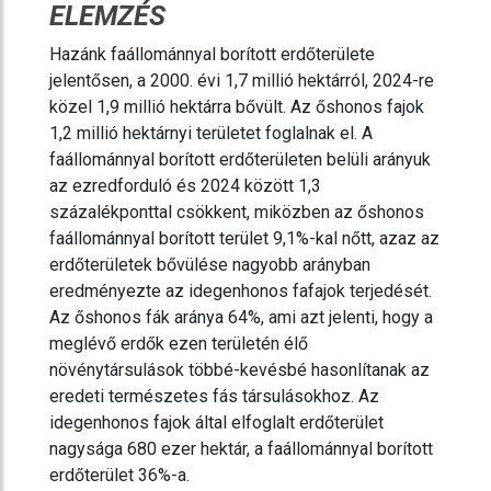
ELEMZÉS
Hazánk faállománnyal borított erdőterülete
jelentősen, a 2000. évi 1,7 millió hektárról, 2024-re
közel 1,9 millió hektárra bővült. Az őshonos fajok
1,2 millió hektárnyi területet foglalnak el. A
faállománnyal borított erdőterületen belüli arányuk
az ezredforduló és 2024 között 1,3
százalékponttal csökkent, miközben az őshonos
faállománnyal borított terület 9,1%-kal nőtt, azaz az
erdőterületek bővülése nagyobb arányban
eredményezte az idegenhonos fafajok terjedését.
Az őshonos fák aránya 64%, ami azt jelenti, hogy a
meglévő erdők ezen területén élő
növénytársulások többé-kevésbé hasonlítanak az
eredeti természetes fás társulásokhoz. Az
idegenhonos fajok által elfoglalt erdőterület
nagysága 680 ezer hektár, a faállománnyal borított
erdőterület 36%-a.