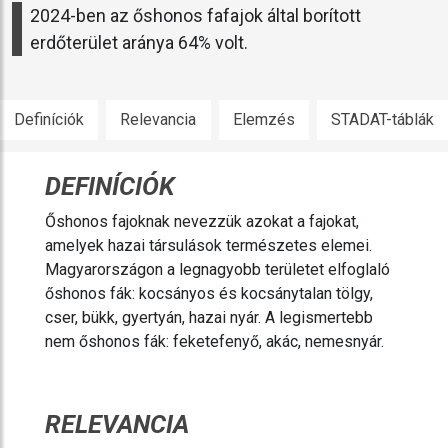
2024-ben az őshonos fafajok által borított
erdőterület aránya 64% volt.
Definíciók
Relevancia
Elemzés
STADAT-táblák
DEFINÍCIÓK
Őshonos fajoknak nevezzük azokat a fajokat,
amelyek hazai társulások természetes elemei.
Magyarországon a legnagyobb területet elfoglaló
őshonos fák: kocsányos és kocsánytalan tölgy,
cser, bükk, gyertyán, hazai nyár. A legismertebb
nem őshonos fák: feketefenyő, akác, nemesnyár.
RELEVANCIA