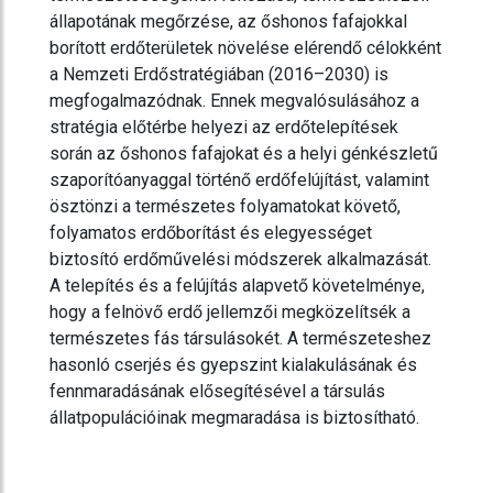
állapotának megőrzése, az őshonos fafajokkal
borított erdőterületek növelése elérendő célokként
a Nemzeti Erdőstratégiában (2016–2030) is
megfogalmazódnak. Ennek megvalósulásához a
stratégia előtérbe helyezi az erdőtelepítések
során az őshonos fafajokat és a helyi génkészletű
szaporítóanyaggal történő erdőfelújítást, valamint
ösztönzi a természetes folyamatokat követő,
folyamatos erdőborítást és elegyességet
biztosító erdőművelési módszerek alkalmazását.
A telepítés és a felújítás alapvető követelménye,
hogy a felnövő erdő jellemzői megközelítsék a
természetes fás társulásokét. A természeteshez
hasonló cserjés és gyepszint kialakulásának és
fennmaradásának elősegítésével a társulás
állatpopulációinak megmaradása is biztosítható.