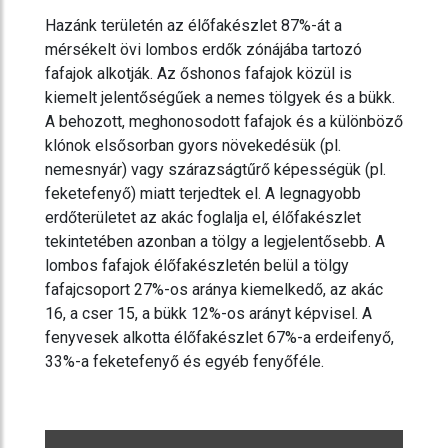
Hazánk területén az élőfakészlet 87%-át a
mérsékelt övi lombos erdők zónájába tartozó
fafajok alkotják. Az őshonos fafajok közül is
kiemelt jelentőségűek a nemes tölgyek és a bükk.
A behozott, meghonosodott fafajok és a különböző
klónok elsősorban gyors növekedésük (pl.
nemesnyár) vagy szárazságtűrő képességük (pl.
feketefenyő) miatt terjedtek el. A legnagyobb
erdőterületet az akác foglalja el, élőfakészlet
tekintetében azonban a tölgy a legjelentősebb. A
lombos fafajok élőfakészletén belül a tölgy
fafajcsoport 27%-os aránya kiemelkedő, az akác
16, a cser 15, a bükk 12%-os arányt képvisel. A
fenyvesek alkotta élőfakészlet 67%-a erdeifenyő,
33%-a feketefenyő és egyéb fenyőféle.