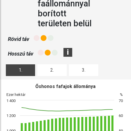
faállománnyal
borított
területen belül
Rövid táv
i
Hosszú táv
1.
2.
3.
ábra
ábra
ábra
Őshonos fafajok állománya
Ezer hektár
%
1 400
70
1 200
60
1 000
50