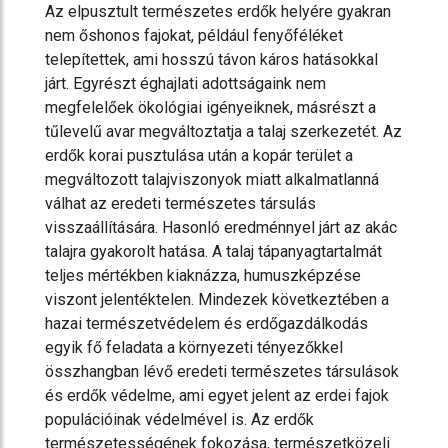
Az elpusztult természetes erdők helyére gyakran
nem őshonos fajokat, például fenyőféléket
telepítettek, ami hosszú távon káros hatásokkal
járt. Egyrészt éghajlati adottságaink nem
megfelelőek ökológiai igényeiknek, másrészt a
tűlevelű avar megváltoztatja a talaj szerkezetét. Az
erdők korai pusztulása után a kopár terület a
megváltozott talajviszonyok miatt alkalmatlanná
válhat az eredeti természetes társulás
visszaállítására. Hasonló eredménnyel járt az akác
talajra gyakorolt hatása. A talaj tápanyagtartalmát
teljes mértékben kiaknázza, humuszképzése
viszont jelentéktelen. Mindezek következtében a
hazai természetvédelem és erdőgazdálkodás
egyik fő feladata a környezeti tényezőkkel
összhangban lévő eredeti természetes társulások
és erdők védelme, ami egyet jelent az erdei fajok
populációinak védelmével is. Az erdők
természetességének fokozása, természetközeli