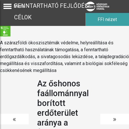
FENNTARTHATÓ FEJLŐDÉSI
Menü
CÉLOK
FFI nézet
A szárazföldi ökoszisztémák védelme, helyreállítása és
fenntartható használatának támogatása, a fenntartható
erdőgazdálkodás, a sivatagosodás leküzdése, a talajdegradáció
megállítása és visszafordítása, valamint a biológiai sokféleség
csökkenésének megállítása
Az őshonos
faállománnyal
borított
erdőterület
«
»
aránya a