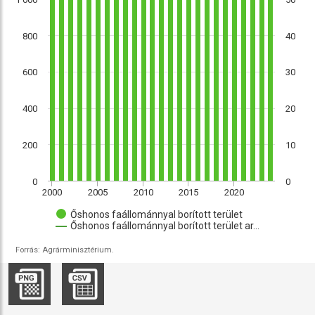
800
40
600
30
400
20
200
10
0
0
2000
2005
2010
2015
2020
Őshonos faállománnyal borított terület
Őshonos faállománnyal borított terület ar…
Forrás: Agrárminisztérium.