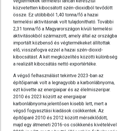
végtermékek termelési láncán keresztül
közvetetten kibocsátott szén-dioxidból tevődött
össze. Ez utóbbiból 1,40 tonna/fő a hazai
termelési aktivitásnak volt tulajdonítható. További
2,31 tonna/fő a Magyarországon kívüli termelési
aktivitásokból származott, amely által az országba
importált közbenső és végtermékeket állítottak
elő, visszafogva ezzel a hazai szén-dioxid-
kibocsátást. A két megközelítés közötti különbség
a realizált kibocsátás nettó exportértéke.
A végső felhasználást tekintve 2023-ban az
építőiparnak volt a legnagyobb a karbonlábnyoma,
ezt követte az energiaipar és az élelmiszeripar.
2010 és 2023 között az energiaipar
karbonlábnyoma jelentősen kisebb lett, mert a
végső fogyasztási kiadások csökkentek. Az
építőiparé 2010 és 2012 között mérséklődött,
majd egy átmeneti 2016-os csökkenés kivételével