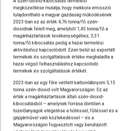
A szén-dioxid-kibocsátás termelési
megközelítése mutatja, hogy mekkora emisszió
tulajdonítható a magyar gazdaság működésének.
2023-ban ez az érték 4,76 tonna/fő szén-
dioxidnak felelt meg, amelyből 1,45 tonna/fő a
magánháztartások tevékenységéhez, 3,31
tonna/fő kibocsátás pedig a hazai termelési
aktivitáshoz kapcsolódott. Ezen belül az exportált
termékek és szolgáltatások értéke meghaladta a
hazai végső felhasználáshoz kapcsolódó
termékek és szolgáltatások értékét.
2023-ban az egy főre vetített karbonlábnyom 5,15
tonna szén-dioxid volt Magyarországon. Ez az
érték a magánháztartások általi szén-dioxid-
kibocsátásból – amelynek forrása döntően a
tüzelőanyagok elégetése a hűtéssel, fűtéssel és a
gépjárművel való közlekedéssel – és a
Magyarországon fogyasztott vagy beruházott