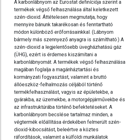
A karbonlábnyom az Eurostat definíciója szerint a
termékek végső felhasználása által keletkezett
szén-dioxid. Áttételesen megmutatja, hogy
mennyire bánunk takarékosan és fenntartható
módon különböző erőforrásainkkal. (Lábnyom
bármely más szennyező anyagra is számítható.) A
szén-dioxid a legjelentősebb üvegházhatású gáz
(ÜHG), ezért is érdemes kiszámítani a
karbonlábnyomát. A termékek végső felhasználása
magában foglalja a magánháztartási és
kormányzati fogyasztást, valamint a bruttó
állóeszköz-felhalmozás céljából történő
termékfelhasználást, vagyis az épületekbe, a
gyárakba, az üzemekbe, a motorgépjárművekbe és
az infrastruktúrába történő befektetéseket. A
karbonlábnyom becslése tartalmaz minden, a
végtermék előállítása érdekében felmerült szén-
dioxid-kibocsátást, beleértve a köztes
ráfordítások, valamint a külföldi munkálatok