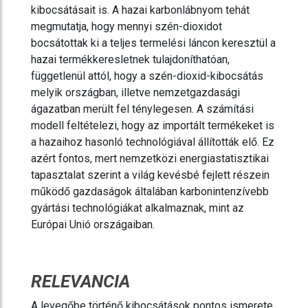
kibocsátásait is. A hazai karbonlábnyom tehát
megmutatja, hogy mennyi szén-dioxidot
bocsátottak ki a teljes termelési láncon keresztül a
hazai termékkeresletnek tulajdoníthatóan,
függetlenül attól, hogy a szén-dioxid-kibocsátás
melyik országban, illetve nemzetgazdasági
ágazatban merült fel ténylegesen. A számítási
modell feltételezi, hogy az importált termékeket is
a hazaihoz hasonló technológiával állították elő. Ez
azért fontos, mert nemzetközi energiastatisztikai
tapasztalat szerint a világ kevésbé fejlett részein
működő gazdaságok általában karbonintenzívebb
gyártási technológiákat alkalmaznak, mint az
Európai Unió országaiban.
RELEVANCIA
A levegőbe történő kibocsátások pontos ismerete