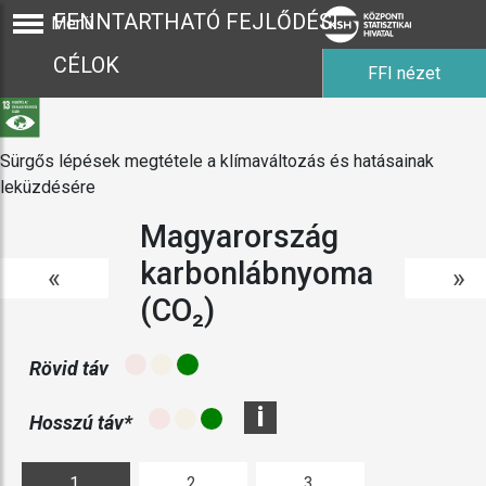
FENNTARTHATÓ FEJLŐDÉSI
Menü
CÉLOK
FFI nézet
Sürgős lépések megtétele a klímaváltozás és hatásainak
leküzdésére
Magyarország
karbonlábnyoma
«
»
(CO₂)
Rövid táv
i
Hosszú táv*
1.
2.
3.