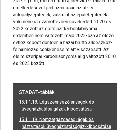
2019-ig nőtt, mert a bruttó állóeszköz-felhalmozás
emelkedésével párhuzamosan az út- és
autópályaépítések, valamint az épületépítések
volumene is számottevően növekedett. 2020 és
2022 között az építőipar karbonlábnyoma
érdemben nem változott, majd 2023-ban az előző
évhez képest döntően a hazai bruttó állóeszköz-
felhalmozás csökkenése miatt visszaesett. Az
élelmiszeripar karbonlábnyoma alig változott 2010
és 2023 között.
STADAT-táblák
15.1.1.18. Légszennyező anyagok és
üvegházhatású gázok kibocsátása
15.1.1.19. Nemzetgazdasági ágak és
háztartások üvegházhatásúgáz-kibocsátása