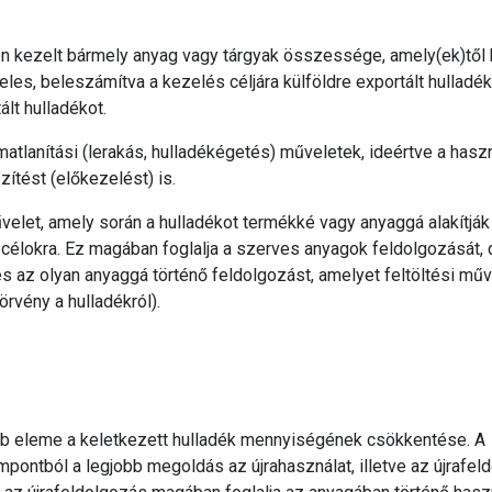
tén kezelt bármely anyag vagy tárgyak összessége, amely(ek)től 
les, beleszámítva a kezelés céljára külföldre exportált hulladék
lt hulladékot.
atlanítási (lerakás, hulladékégetés) műveletek, ideértve a hasz
ítést (előkezelést) is.
velet, amely során a hulladékot termékké vagy anyaggá alakítják
s célokra. Ez magában foglalja a szerves anyagok feldolgozását,
és az olyan anyaggá történő feldolgozást, amelyet feltöltési mű
örvény a hulladékról).
abb eleme a keletkezett hulladék mennyiségének csökkentése. A
mpontból a legjobb megoldás az újrahasználat, illetve az újrafel