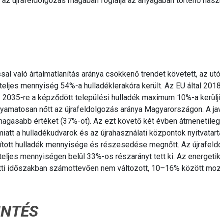
s az újrafeldolgozás magában foglalja az anyagában történő hasz
al való ártalmatlanítás aránya csökkenő trendet követett, az ut
eljes mennyiség 54%-a hulladéklerakóra került. Az EU által 201
y 2035-re a képződött települési hulladék maximum 10%-a kerülj
lyamatosan nőtt az újrafeldolgozás aránya Magyarországon. A ja
magasabb értéket (37%-ot). Az ezt követő két évben átmenetileg
miatt a hulladékudvarok és az újrahasználati központok nyitvatar
lanított hulladék mennyisége és részesedése megnőtt. Az újrafel
teljes mennyiségen belül 33%-os részarányt tett ki. Az energetik
tti időszakban számottevően nem változott, 10–16% között moz
INTÉS