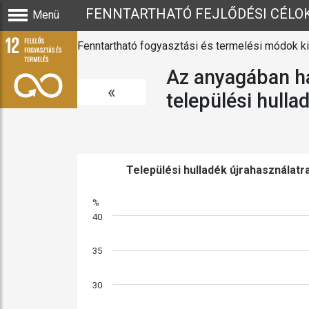
FENNTARTHATÓ FEJLŐDÉSI CÉLO
Menü
Fenntartható fogyasztási és termelési módok ki
Az anyagában ha
«
települési hulla
Települési hulladék újrahasználatr
%
40
35
30