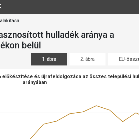
K
alakítása
sznosított hulladék aránya a
dékon belül
1. ábra
2. ábra
EU-össze
a előkészítése és újrafeldolgozása az összes települési hu
arányában