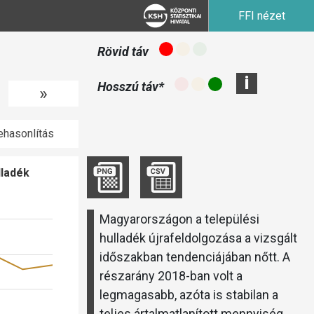
FFI nézet
Rövid táv
i
Hosszú táv*
»
hasonlítás
lladék
Magyarországon a települési
hulladék újrafeldolgozása a vizsgált
időszakban tendenciájában nőtt. A
részarány 2018-ban volt a
legmagasabb, azóta is stabilan a
teljes ártalmatlanított mennyiség