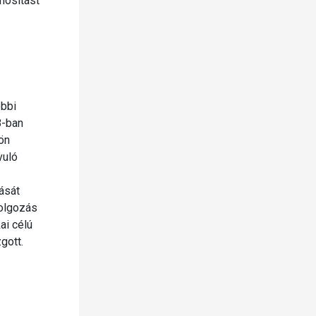
nosítást
óbbi
8-ban
ön
vuló
tását
dolgozás
ai célú
gott.