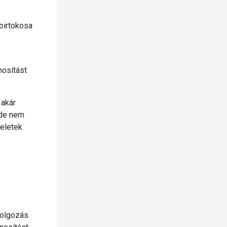
birtokosa
nosítást
 akár
 de nem
veletek
dolgozás.