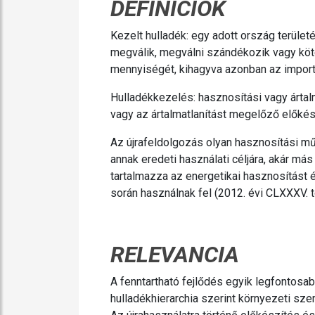
DEFINÍCIÓK
Kezelt hulladék: egy adott ország terüle
megválik, megválni szándékozik vagy köte
mennyiségét, kihagyva azonban az importá
Hulladékkezelés: hasznosítási vagy ártalm
vagy az ártalmatlanítást megelőző előkész
Az újrafeldolgozás olyan hasznosítási mű
annak eredeti használati céljára, akár má
tartalmazza az energetikai hasznosítást 
során használnak fel (2012. évi CLXXXV. t
RELEVANCIA
A fenntartható fejlődés egyik legfontos
hulladékhierarchia szerint környezeti sze