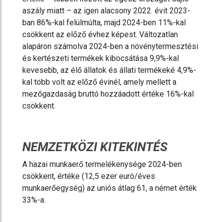
aszály miatt – az igen alacsony 2022. évit 2023-
ban 86%-kal felülmúlta, majd 2024-ben 11%-kal
csökkent az előző évhez képest. Változatlan
alapáron számolva 2024-ben a növénytermesztési
és kertészeti termékek kibocsátása 9,9%-kal
kevesebb, az élő állatok és állati termékeké 4,9%-
kal több volt az előző évinél, amely mellett a
mezőgazdaság bruttó hozzáadott értéke 16%-kal
csökkent.
NEMZETKÖZI KITEKINTÉS
A hazai munkaerő termelékenysége 2024-ben
csökkent, értéke (12,5 ezer euró/éves
munkaerőegység) az uniós átlag 61, a német érték
33%-a.