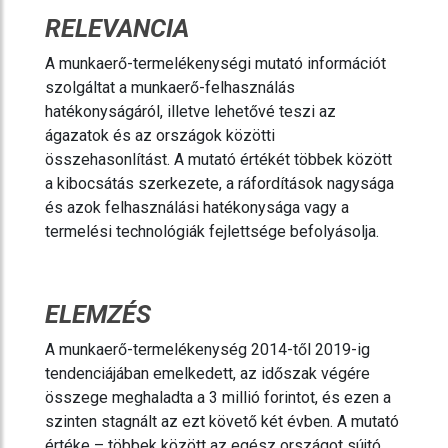
RELEVANCIA
A munkaerő-termelékenységi mutató információt
szolgáltat a munkaerő-felhasználás
hatékonyságáról, illetve lehetővé teszi az
ágazatok és az országok közötti
összehasonlítást. A mutató értékét többek között
a kibocsátás szerkezete, a ráfordítások nagysága
és azok felhasználási hatékonysága vagy a
termelési technológiák fejlettsége befolyásolja.
ELEMZÉS
A munkaerő-termelékenység 2014-től 2019-ig
tendenciájában emelkedett, az időszak végére
összege meghaladta a 3 millió forintot, és ezen a
szinten stagnált az ezt követő két évben. A mutató
értéke – többek között az egész országot sújtó