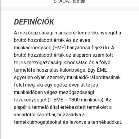
STADAT-táblák
DEFINÍCIÓK
A mezőgazdasági munkaerő-termelékenységet a
bruttó hozzáadott érték és az éves
munkaerőegység (EME) hányadosa fejezi ki. A
bruttó hozzáadott érték az alapáron számított
teljes mezőgazdasági kibocsátás és a folyó
termelőfelhasználás különbsége. Egy ÉME
egyetlen olyan személy munkaidő-ráfordításának
felel meg, aki egy egész éven át teljes
munkaidőben végez mezőgazdasági
tevékenységet (1 ÉME = 1800 munkaóra). Az
alapár a termelő által értékesített termékért a
vásárlótól kapott ár, hozzáadva a
terméktámogatásokat és levonva a termékadókat.