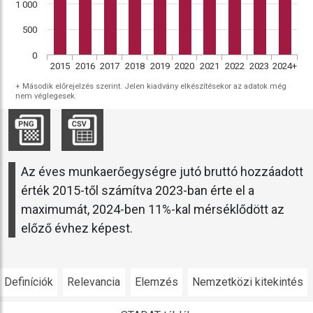
1 000
500
0
2015
2016
2017
2018
2019
2020
2021
2022
2023
2024+
+ Második előrejelzés szerint. Jelen kiadvány elkészítésekor az adatok még
nem véglegesek.
Az éves munkaerőegységre jutó bruttó hozzáadott
érték 2015-től számítva 2023-ban érte el a
maximumát, 2024-ben 11%-kal mérséklődött az
előző évhez képest.
Definíciók
Relevancia
Elemzés
Nemzetközi kitekintés