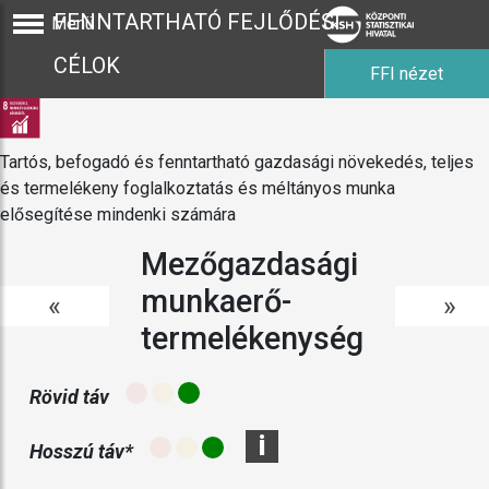
FENNTARTHATÓ FEJLŐDÉSI
Menü
CÉLOK
FFI nézet
Tartós, befogadó és fenntartható gazdasági növekedés, teljes
és termelékeny foglalkoztatás és méltányos munka
elősegítése mindenki számára
Mezőgazdasági
munkaerő-
«
»
termelékenység
Rövid táv
i
Hosszú táv*