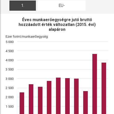
1.
EU-
ábra
összehasonlítás
Éves munkaerőegységre jutó bruttó
hozzáadott érték változatlan (2015. évi)
alapáron
Ezer forint/munkaerőegység
5 000
4 500
4 000
3 500
3 000
2 500
2 000
1 500