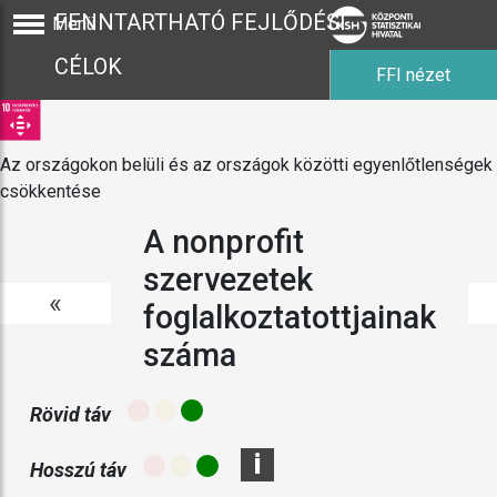
FENNTARTHATÓ FEJLŐDÉSI
Menü
CÉLOK
FFI nézet
Az országokon belüli és az országok közötti egyenlőtlenségek
csökkentése
A nonprofit
szervezetek
«
foglalkoztatottjainak
száma
Rövid táv
i
Hosszú táv