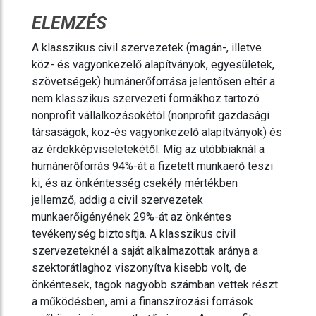
ELEMZÉS
A klasszikus civil szervezetek (magán-, illetve
köz- és vagyonkezelő alapítványok, egyesületek,
szövetségek) humánerőforrása jelentősen eltér a
nem klasszikus szervezeti formákhoz tartozó
nonprofit vállalkozásokétól (nonprofit gazdasági
társaságok, köz-és vagyonkezelő alapítványok) és
az érdekképviseletekétől. Míg az utóbbiaknál a
humánerőforrás 94%-át a fizetett munkaerő teszi
ki, és az önkéntesség csekély mértékben
jellemző, addig a civil szervezetek
munkaerőigényének 29%-át az önkéntes
tevékenység biztosítja. A klasszikus civil
szervezeteknél a saját alkalmazottak aránya a
szektorátlaghoz viszonyítva kisebb volt, de
önkéntesek, tagok nagyobb számban vettek részt
a működésben, ami a finanszírozási források