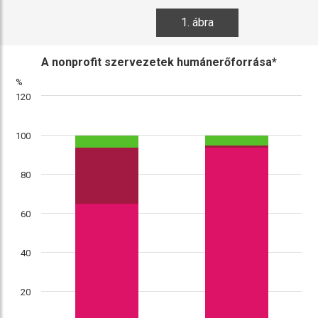
1. ábra
A nonprofit szervezetek humánerőforrása*
%
120
100
80
60
40
20