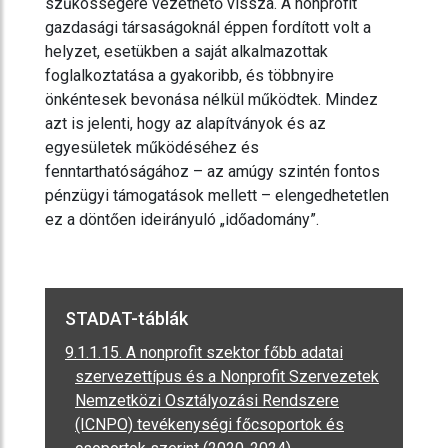
szűkösségére vezethető vissza. A nonprofit
gazdasági társaságoknál éppen fordított volt a
helyzet, esetükben a saját alkalmazottak
foglalkoztatása a gyakoribb, és többnyire
önkéntesek bevonása nélkül működtek. Mindez
azt is jelenti, hogy az alapítványok és az
egyesületek működéséhez és
fenntarthatóságához – az amúgy szintén fontos
pénzügyi támogatások mellett – elengedhetetlen
ez a döntően ideirányuló „időadomány”.
STADAT-táblák
9.1.1.15. A nonprofit szektor főbb adatai
szervezettípus és a Nonprofit Szervezetek
Nemzetközi Osztályozási Rendszere
(ICNPO) tevékenységi főcsoportok és