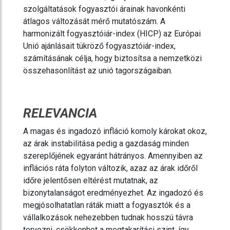
szolgáltatások fogyasztói árainak havonkénti
átlagos változását mérő mutatószám. A
harmonizált fogyasztóiár-index (HICP) az Európai
Unió ajánlásait tükröző fogyasztóiár-index,
számításának célja, hogy biztosítsa a nemzetközi
összehasonlítást az unió tagországaiban.
RELEVANCIA
A magas és ingadozó infláció komoly károkat okoz,
az árak instabilitása pedig a gazdaság minden
szereplőjének egyaránt hátrányos. Amennyiben az
inflációs ráta folyton változik, azaz az árak időről
időre jelentősen eltérést mutatnak, az
bizonytalanságot eredményezhet. Az ingadozó és
megjósolhatatlan ráták miatt a fogyasztók és a
vállalkozások nehezebben tudnak hosszú távra
tervezni, csökkenhet a megtakarítási szint, így