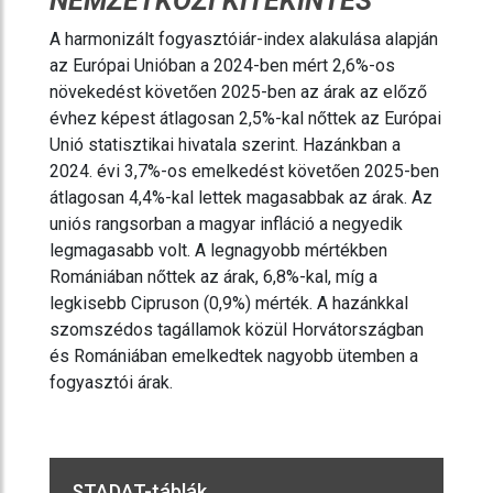
NEMZETKÖZI KITEKINTÉS
A harmonizált fogyasztóiár-index alakulása alapján
az Európai Unióban a 2024-ben mért 2,6%-os
növekedést követően 2025-ben az árak az előző
évhez képest átlagosan 2,5%-kal nőttek az Európai
Unió statisztikai hivatala szerint. Hazánkban a
2024. évi 3,7%-os emelkedést követően 2025-ben
átlagosan 4,4%-kal lettek magasabbak az árak. Az
uniós rangsorban a magyar infláció a negyedik
legmagasabb volt. A legnagyobb mértékben
Romániában nőttek az árak, 6,8%-kal, míg a
legkisebb Cipruson (0,9%) mérték. A hazánkkal
szomszédos tagállamok közül Horvátországban
és Romániában emelkedtek nagyobb ütemben a
fogyasztói árak.
STADAT-táblák