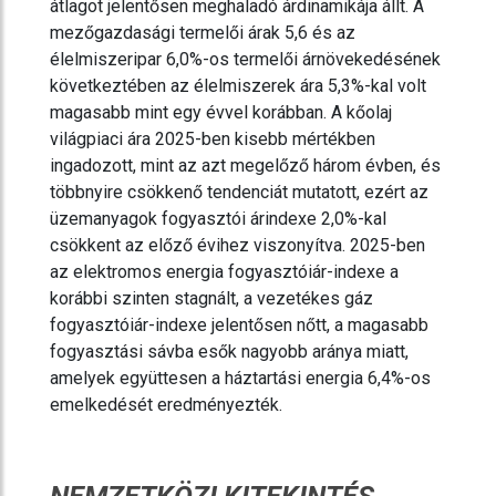
átlagot jelentősen meghaladó árdinamikája állt. A
mezőgazdasági termelői árak 5,6 és az
élelmiszeripar 6,0%-os termelői árnövekedésének
következtében az élelmiszerek ára 5,3%-kal volt
magasabb mint egy évvel korábban. A kőolaj
világpiaci ára 2025-ben kisebb mértékben
ingadozott, mint az azt megelőző három évben, és
többnyire csökkenő tendenciát mutatott, ezért az
üzemanyagok fogyasztói árindexe 2,0%-kal
csökkent az előző évihez viszonyítva. 2025-ben
az elektromos energia fogyasztóiár-indexe a
korábbi szinten stagnált, a vezetékes gáz
fogyasztóiár-indexe jelentősen nőtt, a magasabb
fogyasztási sávba esők nagyobb aránya miatt,
amelyek együttesen a háztartási energia 6,4%-os
emelkedését eredményezték.