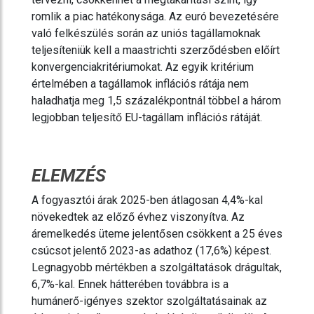
romlik a piac hatékonysága. Az euró bevezetésére
való felkészülés során az uniós tagállamoknak
teljesíteniük kell a maastrichti szerződésben előírt
konvergenciakritériumokat. Az egyik kritérium
értelmében a tagállamok inflációs rátája nem
haladhatja meg 1,5 százalékpontnál többel a három
legjobban teljesítő EU-tagállam inflációs rátáját.
ELEMZÉS
A fogyasztói árak 2025-ben átlagosan 4,4%-kal
növekedtek az előző évhez viszonyítva. Az
áremelkedés üteme jelentősen csökkent a 25 éves
csúcsot jelentő 2023-as adathoz (17,6%) képest.
Legnagyobb mértékben a szolgáltatások drágultak,
6,7%-kal. Ennek hátterében továbbra is a
humánerő-igényes szektor szolgáltatásainak az