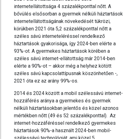
internetellátottsága 4 százalékponttal nőtt. A
bővülés elsősorban a gyermek nélküli háztartások
internetellátottságának növekedését tükrözi,
körükben 2021 óta 5,2 százalékponttal nőtt a
széles sávú interneteléréssel rendelkező
háztartások gyakorisága, így 2024-ben elérte a
93%-ot. A gyermekes háztartások körében a
széles sávú internet-ellátottság már 2014-ben
elérte a 90%-ot – akkor még a helyhez kötött
széles sávú kapcsolattípusnak köszönhetően -,
2021 óta ez az arány 99%-os.
2014 és 2024 között a mobil szélessávú internet-
hozzáférés aránya a gyermekes és gyermek
nélküli háztartásokban jelentős és közel azonos
mértékben nőtt (49 és 52 százalékponttal). Az
internet-hozzáféréssel rendelkező gyermekes
háztartások 90%-a használt 2024-ben mobil-
szélessávú technológiát, ami közel 5