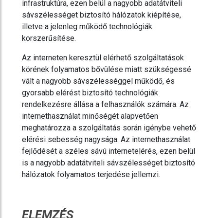
infrastruktúra, ezen belül a nagyobb adatátviteli
sávszélességet biztosító hálózatok kiépítése,
illetve a jelenleg működő technológiák
korszerűsítése.
Az interneten keresztül elérhető szolgáltatások
körének folyamatos bővülése miatt szükségessé
vált a nagyobb sávszélességgel működő, és
gyorsabb elérést biztosító technológiák
rendelkezésre állása a felhasználók számára. Az
internethasználat minőségét alapvetően
meghatározza a szolgáltatás során igénybe vehető
elérési sebesség nagysága. Az internethasználat
fejlődését a széles sávú internetelérés, ezen belül
is a nagyobb adatátviteli sávszélességet biztosító
hálózatok folyamatos terjedése jellemzi.
ELEMZÉS