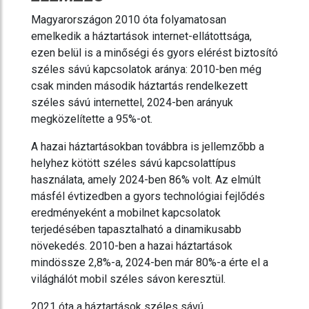
Magyarországon 2010 óta folyamatosan
emelkedik a háztartások internet-ellátottsága,
ezen belül is a minőségi és gyors elérést biztosító
széles sávú kapcsolatok aránya: 2010-ben még
csak minden második háztartás rendelkezett
széles sávú internettel, 2024-ben arányuk
megközelítette a 95%-ot.
A hazai háztartásokban továbbra is jellemzőbb a
helyhez kötött széles sávú kapcsolattípus
használata, amely 2024-ben 86% volt. Az elmúlt
másfél évtizedben a gyors technológiai fejlődés
eredményeként a mobilnet kapcsolatok
terjedésében tapasztalható a dinamikusabb
növekedés. 2010-ben a hazai háztartások
mindössze 2,8%-a, 2024-ben már 80%-a érte el a
világhálót mobil széles sávon keresztül.
2021 óta a háztartások széles sávú