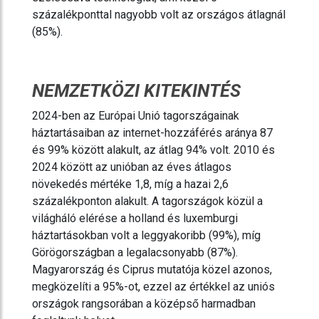
százalékponttal nagyobb volt az országos átlagnál
(85%).
NEMZETKÖZI KITEKINTÉS
2024-ben az Európai Unió tagországainak
háztartásaiban az internet-hozzáférés aránya 87
és 99% között alakult, az átlag 94% volt. 2010 és
2024 között az unióban az éves átlagos
növekedés mértéke 1,8, míg a hazai 2,6
százalékponton alakult. A tagországok közül a
világháló elérése a holland és luxemburgi
háztartásokban volt a leggyakoribb (99%), míg
Görögországban a legalacsonyabb (87%).
Magyarország és Ciprus mutatója közel azonos,
megközelíti a 95%-ot, ezzel az értékkel az uniós
országok rangsorában a középső harmadban