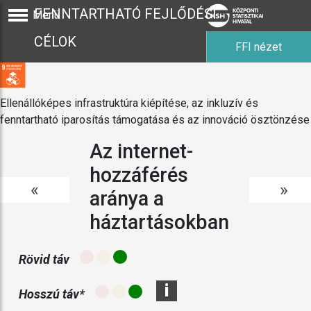
FENNTARTHATÓ FEJLŐDÉSI
Menü
CÉLOK
FFI nézet
Ellenállóképes infrastruktúra kiépítése, az inkluzív és
fenntartható iparosítás támogatása és az innováció ösztönzése
Az internet-
hozzáférés
«
»
aránya a
háztartásokban
Rövid táv
i
Hosszú táv*