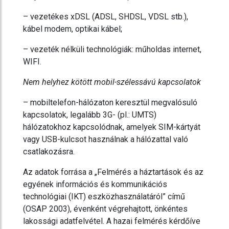
– vezetékes xDSL (ADSL, SHDSL, VDSL stb.),
kábel modem, optikai kábel;
– vezeték nélküli technológiák: műholdas internet,
WIFI.
Nem helyhez kötött mobil-szélessávú kapcsolatok
– mobiltelefon-hálózaton keresztül megvalósuló
kapcsolatok, legalább 3G- (pl.: UMTS)
hálózatokhoz kapcsolódnak, amelyek SIM-kártyát
vagy USB-kulcsot használnak a hálózattal való
csatlakozásra.
Az adatok forrása a „Felmérés a háztartások és az
egyének információs és kommunikációs
technológiai (IKT) eszközhasználatáról” című
(OSAP 2003), évenként végrehajtott, önkéntes
lakossági adatfelvétel. A hazai felmérés kérdőíve