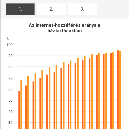
1.
2.
3.
ábra
ábra
ábra
Az internet-hozzáférés aránya a
háztartásokban
%
100
90
80
70
60
50
40
30