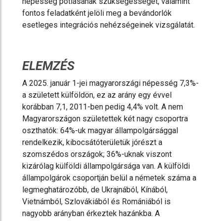
népesség pótlásának szükségességét, valamint
fontos feladatként jelöli meg a bevándorlók
esetleges integrációs nehézségeinek vizsgálatát.
ELEMZÉS
A 2025. január 1-jei magyarországi népesség 7,3%-
a született külföldön, ez az arány egy évvel
korábban 7,1, 2011-ben pedig 4,4% volt. A nem
Magyarországon születettek két nagy csoportra
oszthatók: 64%-uk magyar állampolgársággal
rendelkezik, kibocsátóterületük jórészt a
szomszédos országok; 36%-uknak viszont
kizárólag külföldi állampolgársága van. A külföldi
állampolgárok csoportján belül a németek száma a
legmeghatározóbb, de Ukrajnából, Kínából,
Vietnámból, Szlovákiából és Romániából is
nagyobb arányban érkeztek hazánkba. A