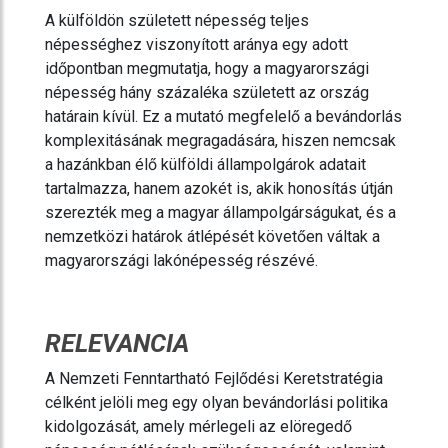
A külföldön született népesség teljes
népességhez viszonyított aránya egy adott
időpontban megmutatja, hogy a magyarországi
népesség hány százaléka született az ország
határain kívül. Ez a mutató megfelelő a bevándorlás
komplexitásának megragadására, hiszen nemcsak
a hazánkban élő külföldi állampolgárok adatait
tartalmazza, hanem azokét is, akik honosítás útján
szerezték meg a magyar állampolgárságukat, és a
nemzetközi határok átlépését követően váltak a
magyarországi lakónépesség részévé.
RELEVANCIA
A Nemzeti Fenntartható Fejlődési Keretstratégia
célként jelöli meg egy olyan bevándorlási politika
kidolgozását, amely mérlegeli az elöregedő