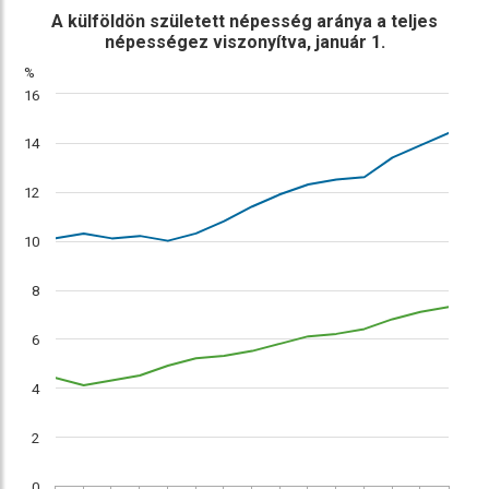
ábra
összehasonlítás
A külföldön született népesség aránya a teljes
népességez viszonyítva, január 1.
%
16
14
12
10
8
6
4
2
0