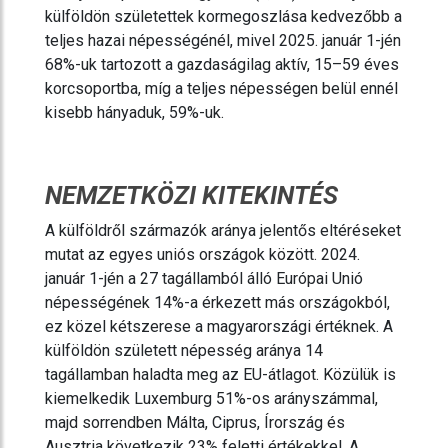
külföldön születettek kormegoszlása kedvezőbb a
teljes hazai népességénél, mivel 2025. január 1-jén
68%-uk tartozott a gazdaságilag aktív, 15–59 éves
korcsoportba, míg a teljes népességen belül ennél
kisebb hányaduk, 59%-uk.
NEMZETKÖZI KITEKINTÉS
A külföldről származók aránya jelentős eltéréseket
mutat az egyes uniós országok között. 2024.
január 1-jén a 27 tagállamból álló Európai Unió
népességének 14%-a érkezett más országokból,
ez közel kétszerese a magyarországi értéknek. A
külföldön született népesség aránya 14
tagállamban haladta meg az EU-átlagot. Közülük is
kiemelkedik Luxemburg 51%-os arányszámmal,
majd sorrendben Málta, Ciprus, Írország és
Ausztria következik 23% feletti értékekkel. A