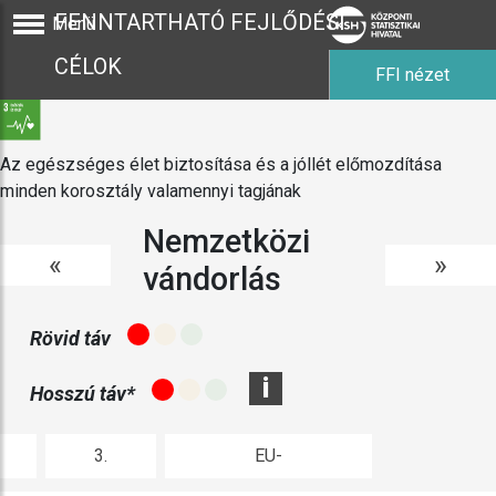
FENNTARTHATÓ FEJLŐDÉSI
Menü
CÉLOK
FFI nézet
Az egészséges élet biztosítása és a jóllét előmozdítása
minden korosztály valamennyi tagjának
Nemzetközi
«
»
vándorlás
Rövid táv
i
Hosszú táv*
3.
EU-