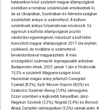
határainkon kívül született magyar állampolgárok
esetében a romániai születésűek emelkednek ki,
de az Ukrajnában, Szerbiában és Németországban
születettek aránya is számottevő. A külhoni
születések aránya folyamatosan növekszik. Ez
egyrészt a külföldi állampolgárok pozitív
vándorlási egyenlegével, másrészt a külföldön
honosított magyar állampolgárok 2017 óta enyhén
csökkenő, de továbbra is számottevő
bevándorlásával magyarázható. A más
országokból származók legmagasabb arányban
Budapesten élnek, 2025. január 1-jén a fővárosiak
13,3%-a született Magyarországon kívül.
Hasonlóan magas arány jellemző Csongrád-
Csanád (8,3%), Győr-Moson-Sopron (8,0%) és
Szabolcs-Szatmár-Bereg (7,9%) vármegyére.
Ezzel szemben a legkisebb hányadban Jász-
Nagykun-Szolnok (3,3%), Nógrád (3,4%) és Borsod-
Abaúj-Zemplén vármegyében (3,5%) vannak jelen. A