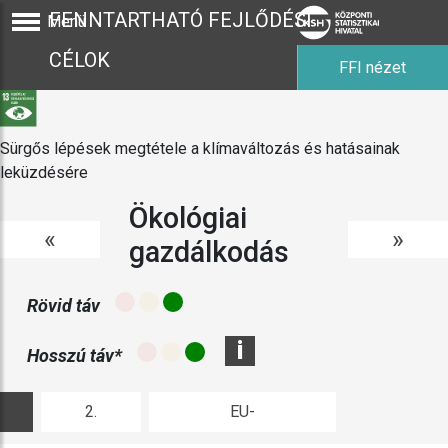
FENNTARTHATÓ FEJLŐDÉSI
Menü
CÉLOK
FFI nézet
Sürgős lépések megtétele a klímaváltozás és hatásainak
leküzdésére
Ökológiai
«
»
gazdálkodás
Rövid táv
i
Hosszú táv*
2.
EU-