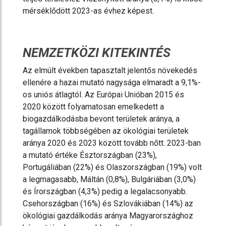
mérséklődött 2023-as évhez képest.
NEMZETKÖZI KITEKINTÉS
Az elmúlt években tapasztalt jelentős növekedés
ellenére a hazai mutató nagysága elmaradt a 9,1%-
os uniós átlagtól. Az Európai Unióban 2015 és
2020 között folyamatosan emelkedett a
biogazdálkodásba bevont területek aránya, a
tagállamok többségében az ökológiai területek
aránya 2020 és 2023 között tovább nőtt. 2023-ban
a mutató értéke Észtországban (23%),
Portugáliában (22%) és Olaszországban (19%) volt
a legmagasabb, Máltán (0,8%), Bulgáriában (3,0%)
és Írországban (4,3%) pedig a legalacsonyabb.
Csehországban (16%) és Szlovákiában (14%) az
ökológiai gazdálkodás aránya Magyarországhoz