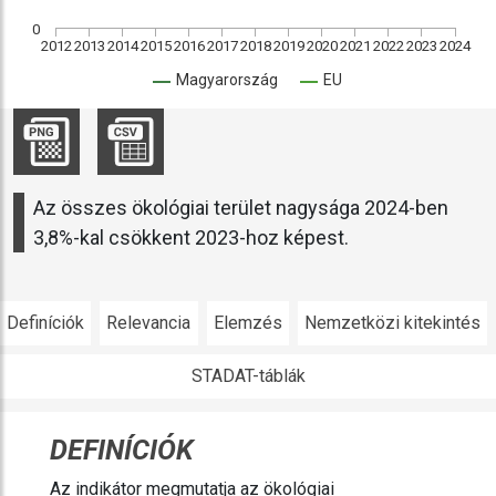
0
2012
2013
2014
2015
2016
2017
2018
2019
2020
2021
2022
2023
2024
Magyarország
EU
Az összes ökológiai terület nagysága 2024-ben
3,8%-kal csökkent 2023-hoz képest.
Definíciók
Relevancia
Elemzés
Nemzetközi kitekintés
STADAT-táblák
DEFINÍCIÓK
Az indikátor megmutatja az ökológiai