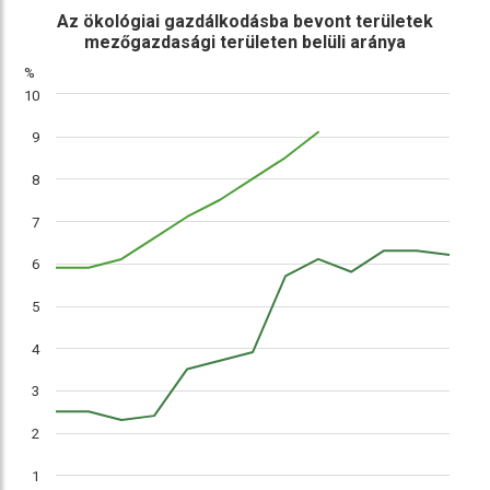
ábra
összehasonlítás
Az ökológiai gazdálkodásba bevont területek
mezőgazdasági területen belüli aránya
%
10
9
8
7
6
5
4
3
2
1