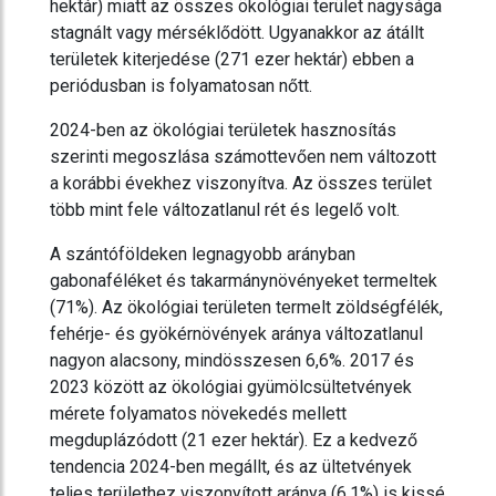
hektár) miatt az összes ökológiai terület nagysága
stagnált vagy mérséklődött. Ugyanakkor az átállt
területek kiterjedése (271 ezer hektár) ebben a
periódusban is folyamatosan nőtt.
2024-ben az ökológiai területek hasznosítás
szerinti megoszlása számottevően nem változott
a korábbi évekhez viszonyítva. Az összes terület
több mint fele változatlanul rét és legelő volt.
A szántóföldeken legnagyobb arányban
gabonaféléket és takarmánynövényeket termeltek
(71%). Az ökológiai területen termelt zöldségfélék,
fehérje- és gyökérnövények aránya változatlanul
nagyon alacsony, mindösszesen 6,6%. 2017 és
2023 között az ökológiai gyümölcsültetvények
mérete folyamatos növekedés mellett
megduplázódott (21 ezer hektár). Ez a kedvező
tendencia 2024-ben megállt, és az ültetvények
teljes területhez viszonyított aránya (6,1%) is kissé