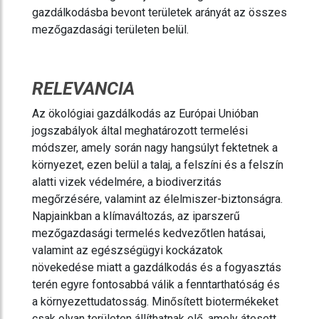
gazdálkodásba bevont területek arányát az összes
mezőgazdasági területen belül.
RELEVANCIA
Az ökológiai gazdálkodás az Európai Unióban
jogszabályok által meghatározott termelési
módszer, amely során nagy hangsúlyt fektetnek a
környezet, ezen belül a talaj, a felszíni és a felszín
alatti vizek védelmére, a biodiverzitás
megőrzésére, valamint az élelmiszer-biztonságra.
Napjainkban a klímaváltozás, az iparszerű
mezőgazdasági termelés kedvezőtlen hatásai,
valamint az egészségügyi kockázatok
növekedése miatt a gazdálkodás és a fogyasztás
terén egyre fontosabbá válik a fenntarthatóság és
a környezettudatosság. Minősített biotermékeket
csak olyan területen állíthatnak elő, amely átesett