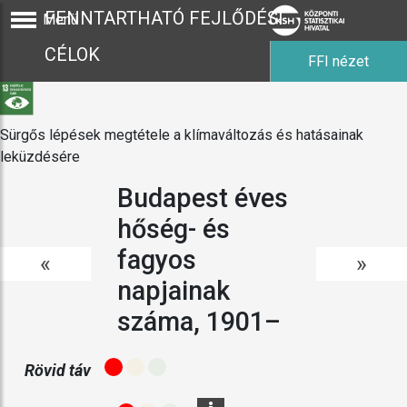
FENNTARTHATÓ FEJLŐDÉSI
Menü
CÉLOK
FFI nézet
Sürgős lépések megtétele a klímaváltozás és hatásainak
leküzdésére
Budapest éves
hőség- és
fagyos
«
»
napjainak
száma, 1901–
Rövid táv