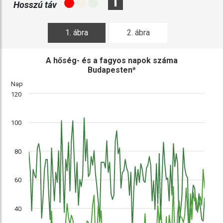
i
Hosszú táv
1. ábra
2. ábra
A hőség- és a fagyos napok száma
Budapesten*
Nap
120
100
80
60
40