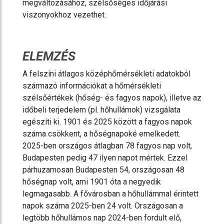
megváltozásához, szélsőséges időjárási
viszonyokhoz vezethet.
ELEMZÉS
A felszíni átlagos középhőmérsékleti adatokból
származó információkat a hőmérsékleti
szélsőértékek (hőség- és fagyos napok), illetve az
időbeli terjedelem (pl. hőhullámok) vizsgálata
egészíti ki. 1901 és 2025 között a fagyos napok
száma csökkent, a hőségnapoké emelkedett.
2025-ben országos átlagban 78 fagyos nap volt,
Budapesten pedig 47 ilyen napot mértek. Ezzel
párhuzamosan Budapesten 54, országosan 48
hőségnap volt, ami 1901 óta a negyedik
legmagasabb. A fővárosban a hőhullámmal érintett
napok száma 2025-ben 24 volt. Országosan a
legtöbb hőhullámos nap 2024-ben fordult elő,