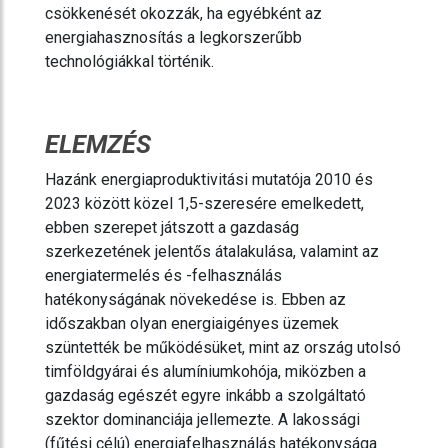
csökkenését okozzák, ha egyébként az
energiahasznosítás a legkorszerűbb
technológiákkal történik.
ELEMZÉS
Hazánk energiaproduktivitási mutatója 2010 és
2023 között közel 1,5-szeresére emelkedett,
ebben szerepet játszott a gazdaság
szerkezetének jelentős átalakulása, valamint az
energiatermelés és -felhasználás
hatékonyságának növekedése is. Ebben az
időszakban olyan energiaigényes üzemek
szüntették be működésüket, mint az ország utolsó
timföldgyárai és alumíniumkohója, miközben a
gazdaság egészét egyre inkább a szolgáltató
szektor dominanciája jellemezte. A lakossági
(fűtési célú) energiafelhasználás hatékonysága