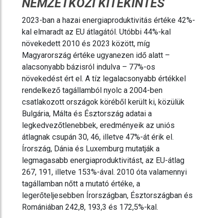
NEMZETKÖZI KITEKINTÉS
2023-ban a hazai energiaproduktivitás értéke 42%-
kal elmaradt az EU átlagától. Utóbbi 44%-kal
növekedett 2010 és 2023 között, míg
Magyarország értéke ugyanezen idő alatt –
alacsonyabb bázisról indulva – 77%-os
növekedést ért el. A tíz legalacsonyabb értékkel
rendelkező tagállamból nyolc a 2004-ben
csatlakozott országok köréből került ki, közülük
Bulgária, Málta és Észtország adatai a
legkedvezőtlenebbek, eredményeik az uniós
átlagnak csupán 30, 46, illetve 47%-át érik el.
Írország, Dánia és Luxemburg mutatják a
legmagasabb energiaproduktivitást, az EU-átlag
267, 191, illetve 153%-ával. 2010 óta valamennyi
tagállamban nőtt a mutató értéke, a
legerőteljesebben Írországban, Észtországban és
Romániában 242,8, 193,3 és 172,5%-kal.