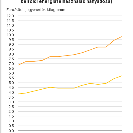
belföldi energiafelhasználás hányadosa)
Euró/kőolajegyenérték-kilogramm
12,0
11,5
11,0
10,5
10,0
9,5
9,0
8,5
8,0
7,5
7,0
6,5
6,0
5,5
5,0
4,5
4,0
3,5
3,0
2,5
2,0
1,5
1,0
0,5
0,0