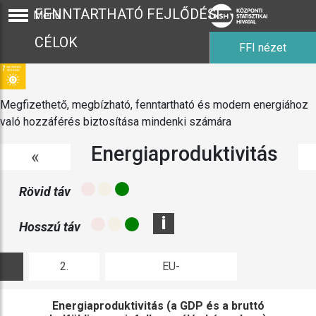
FENNTARTHATÓ FEJLŐDÉSI
Menü
CÉLOK
FFI nézet
Megfizethető, megbízható, fenntartható és modern energiához
való hozzáférés biztosítása mindenki számára
Energiaproduktivitás
«
Rövid táv
i
Hosszú táv
2.
EU-
ábra
összehasonlítás
Energiaproduktivitás (a GDP és a bruttó