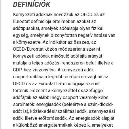
DEFINÍCIÓK
Környezeti adóknak nevezzük az OECD és az
Eurostat definíciója értelmében azokat az
adótípusokat, amelyek adóalapja olyan fizikai
egység, amelynek bizonyítottan negatív hatása van
a környezetre. Az indikátor az összes, az
OECD/Eurostat közös módszertana szerint
környezeti adónak minősülő adófajta arányát
mutatja a teljes adózási rendszeren belül, illetve a
GDP-hez viszonyítva. A környezeti adók
csoportosítása a legtöbb európai országban az
OECD és az Eurostat terminológiája szerint
történik. Eszerint a környezettel összefüggő
adófajták az alábbi négy csoport valamelyikébe
sorolhatók: energiaadók (beleértve a szén-dioxid-
adót is), közlekedési/szállítási adók, szennyezési
adók, illetve erőforrásadók. Az energiaadók alapját
a különböző energiatermékek képezik, amelyeket