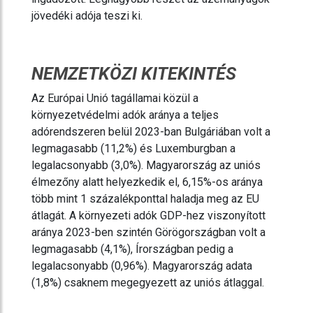
jövedéki adója teszi ki.
NEMZETKÖZI KITEKINTÉS
Az Európai Unió tagállamai közül a
környezetvédelmi adók aránya a teljes
adórendszeren belül 2023-ban Bulgáriában volt a
legmagasabb (11,2%) és Luxemburgban a
legalacsonyabb (3,0%). Magyarország az uniós
élmezőny alatt helyezkedik el, 6,15%-os aránya
több mint 1 százalékponttal haladja meg az EU
átlagát. A környezeti adók GDP-hez viszonyított
aránya 2023-ben szintén Görögországban volt a
legmagasabb (4,1%), Írországban pedig a
legalacsonyabb (0,96%). Magyarország adata
(1,8%) csaknem megegyezett az uniós átlaggal.