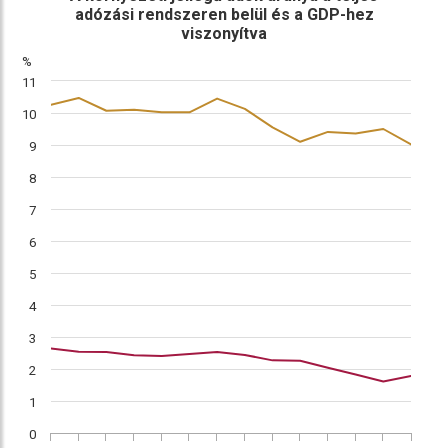
adózási rendszeren belül és a GDP-hez
(A)
(B)
viszonyítva
%
11
10
9
8
7
6
5
4
3
2
1
0