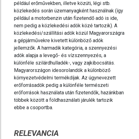
például erőművekben, illetve közúti, légi stb.
közlekedés során üzemanyagként használnak (így
például a motorbenzin után fizetendő adó is ide,
nem pedig a közlekedési adók közé tartozik). A
közlekedési/szállítási adók közül Magyarországra
a gépjárművekre kivetett különböző adók
jellemzők. A harmadik kategória, a szennyezési
adók alapja a levegő- és vízszennyezés, a
különféle szilárdhulladék-, vagy zajkibocsátás.
Magyarországon idesorolandók a különböző
környezetvédelmi termékdíjak. Az úgynevezett
erőforrásadók pedig a különféle természeti
erőforrások használata után fizetendők, hazánkban
többek között a földhasználati járulék tartozik
ebbe a csoportba.
RELEVANCIA