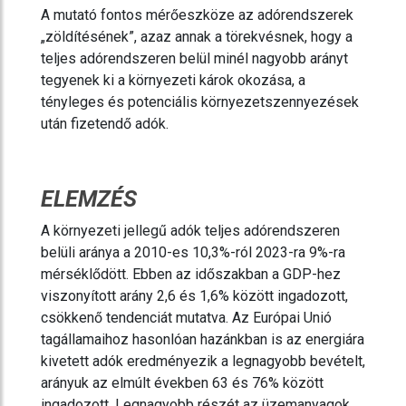
A mutató fontos mérőeszköze az adórendszerek
„zöldítésének”, azaz annak a törekvésnek, hogy a
teljes adórendszeren belül minél nagyobb arányt
tegyenek ki a környezeti károk okozása, a
tényleges és potenciális környezetszennyezések
után fizetendő adók.
ELEMZÉS
A környezeti jellegű adók teljes adórendszeren
belüli aránya a 2010-es 10,3%-ról 2023-ra 9%-ra
mérséklődött. Ebben az időszakban a GDP-hez
viszonyított arány 2,6 és 1,6% között ingadozott,
csökkenő tendenciát mutatva. Az Európai Unió
tagállamaihoz hasonlóan hazánkban is az energiára
kivetett adók eredményezik a legnagyobb bevételt,
arányuk az elmúlt években 63 és 76% között
ingadozott. Legnagyobb részét az üzemanyagok