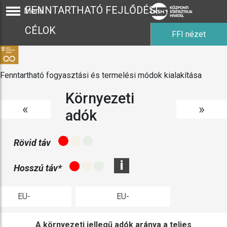
FENNTARTHATÓ FEJLŐDÉSI
Menü
CÉLOK
FFI nézet
Fenntartható fogyasztási és termelési módok kialakítása
Környezeti
«
»
adók
Rövid táv
i
Hosszú táv*
EU-
EU-
sszehasonlítás
összehasonlítás
A környezeti jellegű adók aránya a teljes