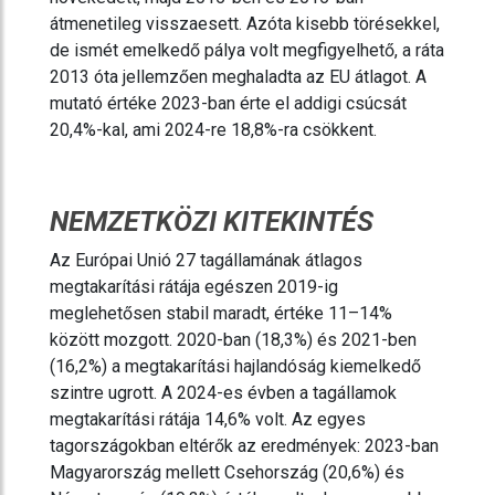
átmenetileg visszaesett. Azóta kisebb törésekkel,
de ismét emelkedő pálya volt megfigyelhető, a ráta
2013 óta jellemzően meghaladta az EU átlagot. A
mutató értéke 2023-ban érte el addigi csúcsát
20,4%-kal, ami 2024-re 18,8%-ra csökkent.
NEMZETKÖZI KITEKINTÉS
Az Európai Unió 27 tagállamának átlagos
megtakarítási rátája egészen 2019-ig
meglehetősen stabil maradt, értéke 11–14%
között mozgott. 2020-ban (18,3%) és 2021-ben
(16,2%) a megtakarítási hajlandóság kiemelkedő
szintre ugrott. A 2024-es évben a tagállamok
megtakarítási rátája 14,6% volt. Az egyes
tagországokban eltérők az eredmények: 2023-ban
Magyarország mellett Csehország (20,6%) és