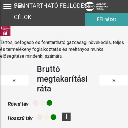
FENNTARTHATÓ FEJLŐDÉSI
Menü
CÉLOK
FFI nézet
Tartós, befogadó és fenntartható gazdasági növekedés, teljes
és termelékeny foglalkoztatás és méltányos munka
elősegítése mindenki számára
Bruttó
megtakarítási
«
»
ráta
Rövid táv
i
Hosszú táv