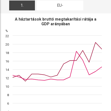
1.
EU-
ábra
összehasonlítás
A háztartások bruttó megtakarítási rátája a
GDP arányában
%
22
20
18
16
14
12
10
8
6