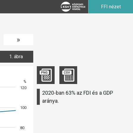
FFI nézet
»
1. ábra
%
120
2020-ban 63% az FDI és a GDP
aránya.
100
80