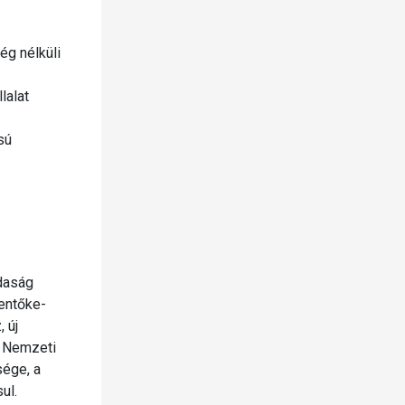
ég nélküli
lalat
sú
daság
lentőke-
 új
a Nemzeti
sége, a
ul.