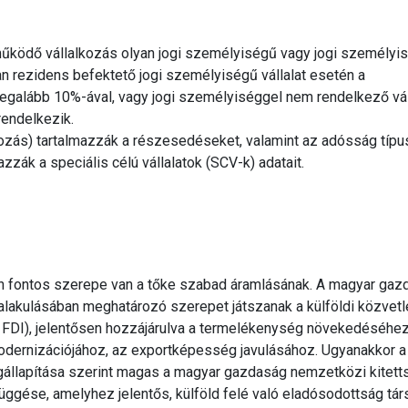
űködő vállalkozás olyan jogi személyiségű vagy jogi személyis
n rezidens befektető jogi személyiségű vállalat esetén a
egalább 10%-ával, vagy jogi személyiséggel nem rendelkező vál
endelkezik.
tozás) tartalmazzák a részesedéseket, valamint az adósság típu
zák a speciális célú vállalatok (SCV-k) adatait.
n fontos szerepe van a tőke szabad áramlásának. A magyar gaz
átalakulásában meghatározó szerepet játszanak a külföldi közvet
 FDI), jelentősen hozzájárulva a termelékenység növekedéséhez,
odernizációjához, az exportképesség javulásához. Ugyanakkor 
gállapítása szerint magas a magyar gazdaság nemzetközi kitett
függése, amelyhez jelentős, külföld felé való eladósodottság társ