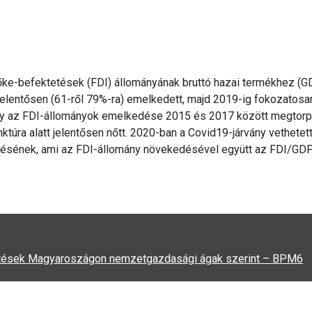
ke-befektetések (FDI) állományának bruttó hazai termékhez (G
jelentősen (61-ről 79%-ra) emelkedett, majd 2019-ig fokozatosa
ogy az FDI-állományok emelkedése 2015 és 2017 között megtorpa
ktúra alatt jelentősen nőtt. 2020-ban a Covid19-járvány vethetet
lésének, ami az FDI-állomány növekedésével együtt az FDI/GDP
ktetések Magyaroszágon nemzetgazdasági ágak szerint – BPM6