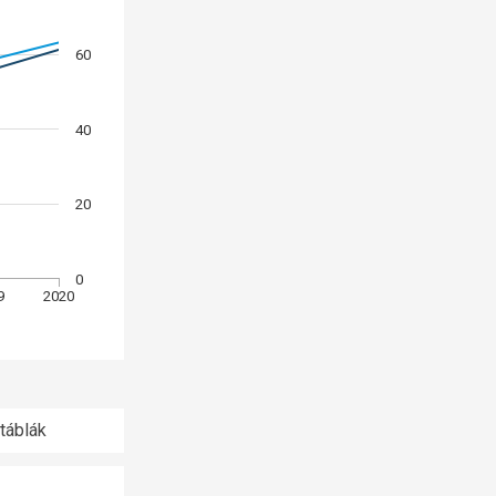
60
40
20
0
9
2020
táblák