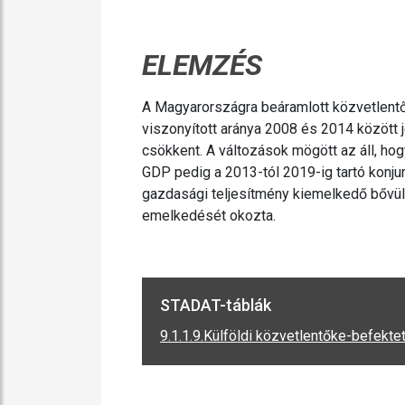
ELEMZÉS
A Magyarországra beáramlott közvetlentő
viszonyított aránya 2008 és 2014 között 
csökkent. A változások mögött az áll, h
GDP pedig a 2013-tól 2019-ig tartó konjun
gazdasági teljesítmény kiemelkedő bővü
emelkedését okozta.
STADAT-táblák
9.1.1.9.Külföldi közvetlentőke-befe