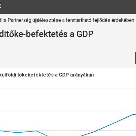
K
lis Partnerség újjáélesztése a fenntartható fejlődés érdekében
lditőke-befektetés a GDP
külföldi tőkebefektetés a GDP arányában