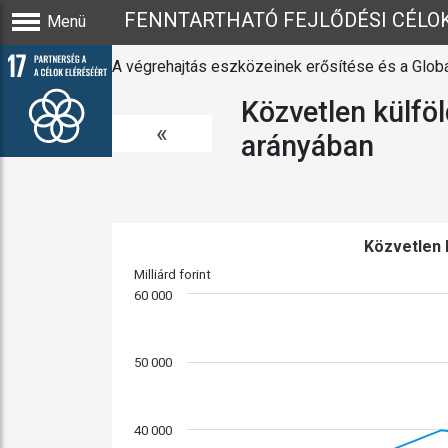
FENNTARTHATÓ FEJLŐDÉSI CÉLO
Menü
A végrehajtás eszközeinek erősítése és a Globá
Közvetlen külfö
«
arányában
Közvetlen 
Milliárd forint
60 000
50 000
40 000