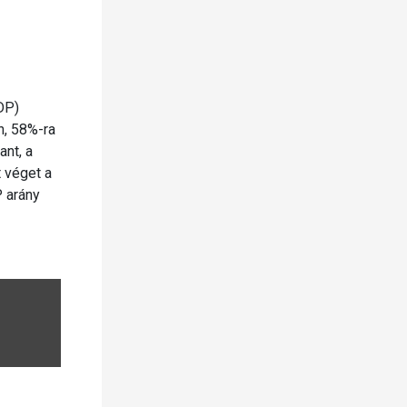
DP)
n, 58%-ra
nt, a
t véget a
 arány