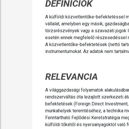
DEFINÍCIÓK
A külföldi közvetlentőke-befektetéssel m
vállalat, amelyben egy másik, gazdaságba
törzsrészvények vagy a szavazati jogok l
esetén ennek megfelelő részesedéssel r
A közvetlentőke-befektetések (nettó tar
instrumentumokat. Az adatok nem tartalmaz
RELEVANCIA
A világgazdasági folyamatok alakulásába
rendszerváltás óta lezajlott szerkezeti 
befektetések (Foreign Direct Investment,
munkahelyek teremtéséhez, a technika m
Fenntartható Fejlődési Keretstratégia me
külföldi tőkétől és nyersanyagoktól való 