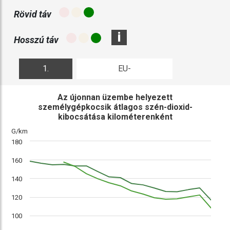
Rövid táv
i
Hosszú táv
1.
EU-
ábra
összehasonlítás
Az újonnan üzembe helyezett
személygépkocsik átlagos szén-dioxid-
kibocsátása kilométerenként
G/km
180
160
140
120
100