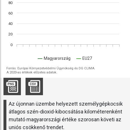
80
60
40
20
0
Magyarország
EU27
Forrás: Európai Környezetvédelmi Ügynökség és DG CLIMA.
A 2020-as értékek előzetes adatok.
Az újonnan üzembe helyezett személygépkocsik
átlagos szén-dioxid-kibocsátása kilométerenként
mutató magyarországi értéke szorosan követi az
uniós csökkenő trendet.