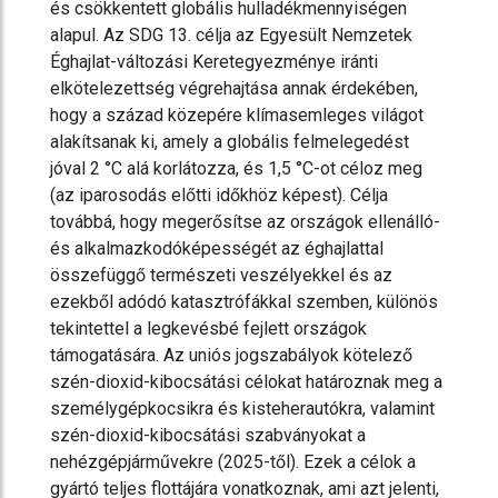
és csökkentett globális hulladékmennyiségen
alapul. Az SDG 13. célja az Egyesült Nemzetek
Éghajlat-változási Keretegyezménye iránti
elkötelezettség végrehajtása annak érdekében,
hogy a század közepére klímasemleges világot
alakítsanak ki, amely a globális felmelegedést
jóval 2 °C alá korlátozza, és 1,5 °C-ot céloz meg
(az iparosodás előtti időkhöz képest). Célja
továbbá, hogy megerősítse az országok ellenálló-
és alkalmazkodóképességét az éghajlattal
összefüggő természeti veszélyekkel és az
ezekből adódó katasztrófákkal szemben, különös
tekintettel a legkevésbé fejlett országok
támogatására. Az uniós jogszabályok kötelező
szén-dioxid-kibocsátási célokat határoznak meg a
személygépkocsikra és kisteherautókra, valamint
szén-dioxid-kibocsátási szabványokat a
nehézgépjárművekre (2025-től). Ezek a célok a
gyártó teljes flottájára vonatkoznak, ami azt jelenti,