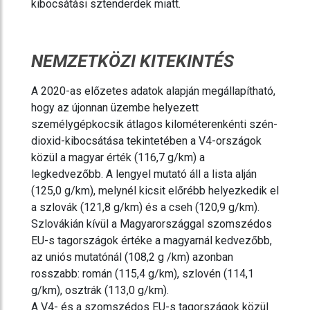
kibocsátási sztenderdek miatt.
NEMZETKÖZI KITEKINTÉS
A 2020-as előzetes adatok alapján megállapítható,
hogy az újonnan üzembe helyezett
személygépkocsik átlagos kilométerenkénti szén-
dioxid-kibocsátása tekintetében a V4-országok
közül a magyar érték (116,7 g/km) a
legkedvezőbb. A lengyel mutató áll a lista alján
(125,0 g/km), melynél kicsit előrébb helyezkedik el
a szlovák (121,8 g/km) és a cseh (120,9 g/km).
Szlovákián kívül a Magyarországgal szomszédos
EU-s tagországok értéke a magyarnál kedvezőbb,
az uniós mutatónál (108,2 g /km) azonban
rosszabb: román (115,4 g/km), szlovén (114,1
g/km), osztrák (113,0 g/km).
A V4- és a szomszédos EU-s tagországok közül