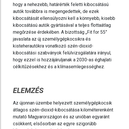
hogy a nehezebb, határérték feletti kibocsátású
autók továbbra is megengedettek, de ezek
kibocsátását ellensúlyozni kell a könnyebb, kisebb
kibocsátású autók gyártásával a teljes flottaátlag
megőrzése érdekében. A bizottság „Fit for 55”
javaslata az új személygépkocsikra és
kisteherautókra vonatkozó szén-dioxid-
kibocsátási szabványok felülvizsgálatára irányul,
hogy ezzel is hozzájáruljanak a 2030-as éghajlati
célkitűzésekhez és a klímasemlegességhez.
ELEMZÉS
Az újonnan üzembe helyezett személygépkocsik
átlagos szén-dioxid-kibocsátása kilométerenként
mutató Magyarországon és az unióban egyaránt
csökkent, elsősorban az egyre szigorúbb