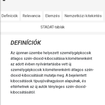
Definíciók
Relevancia
Elemzés
Nemzetközi kitekintés
STADAT-táblák
DEFINÍCIÓK
Az újonnan üzembe helyezett személygépkocsik
átlagos szén-dioxid-kibocsátása kilométerenként
az adott évben nyilvántartásba vett új
személygépkocsik kilométerenkénti átlagos szén-
dioxid-kibocsátását mutatja meg. A bejelentett
kibocsátások típusjóváhagyáson alapulnak, és
eltérhetnek az új autók tényleges szén-dioxid-
kibocsátásától.