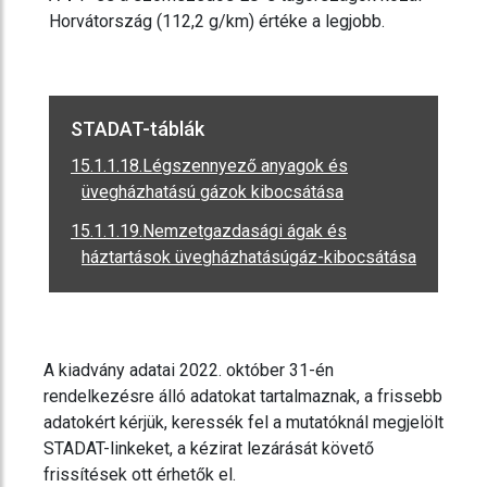
Horvátország (112,2 g/km) értéke a legjobb.
STADAT-táblák
15.1.1.18.Légszennyező anyagok és
üvegházhatású gázok kibocsátása
15.1.1.19.Nemzetgazdasági ágak és
háztartások üvegházhatásúgáz-kibocsátása
A kiadvány adatai 2022. október 31-én
rendelkezésre álló adatokat tartalmaznak, a frissebb
adatokért kérjük, keressék fel a mutatóknál megjelölt
STADAT-linkeket, a kézirat lezárását követő
frissítések ott érhetők el.