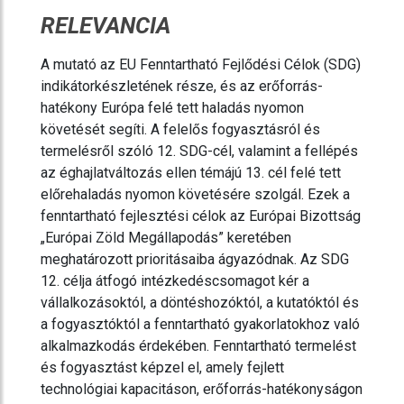
RELEVANCIA
A mutató az EU Fenntartható Fejlődési Célok (SDG)
indikátorkészletének része, és az erőforrás-
hatékony Európa felé tett haladás nyomon
követését segíti. A felelős fogyasztásról és
termelésről szóló 12. SDG-cél, valamint a fellépés
az éghajlatváltozás ellen témájú 13. cél felé tett
előrehaladás nyomon követésére szolgál. Ezek a
fenntartható fejlesztési célok az Európai Bizottság
„Európai Zöld Megállapodás” keretében
meghatározott prioritásaiba ágyazódnak. Az SDG
12. célja átfogó intézkedéscsomagot kér a
vállalkozásoktól, a döntéshozóktól, a kutatóktól és
a fogyasztóktól a fenntartható gyakorlatokhoz való
alkalmazkodás érdekében. Fenntartható termelést
és fogyasztást képzel el, amely fejlett
technológiai kapacitáson, erőforrás-hatékonyságon