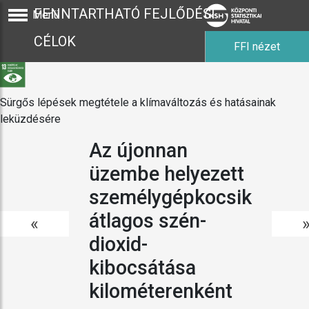
FENNTARTHATÓ FEJLŐDÉSI
Menü
CÉLOK
FFI nézet
Sürgős lépések megtétele a klímaváltozás és hatásainak
leküzdésére
Az újonnan
üzembe helyezett
személygépkocsik
átlagos szén-
«
dioxid-
kibocsátása
kilométerenként