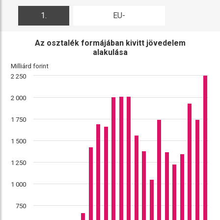
1.
EU-
ábra
összehasonlítás
Az osztalék formájában kivitt jövedelem
alakulása
Milliárd forint
2 250
2 000
1 750
1 500
1 250
1 000
750