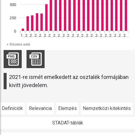
500
250
0
+
1995
2000
2001
2002
2003
2004
2005
2006
2007
2008
2009
2010
2011
2012
2013
2014
2015
2016
2017
2018
2019
2020
2021
+ Előzetes adat.
2021-re ismét emelkedett az osztalék formájában
kivitt jövedelem.
Definíciók
Relevancia
Elemzés
Nemzetközi kitekintés
STADAT-táblák