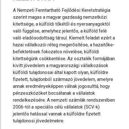
A Nemzeti Fenntartható Fejlődési Keretstratégia
szerint magas a magyar gazdaság nemzetközi
kitettsége, a külföldi tőkétől és nyersanyagoktól
való függése, amelyhez jelentős, a külföld felé
való eladósodottság társul. Kiemelt feladat ezért a
hazai vállalkozói réteg megerősítése, a hazaitőke-
befektetések fokozatos növelése, külföldi
kitettségünk csökkentése. Az osztalék formájában
kivitt jövedelem a magyarországi vállalkozások
külföldi tulajdonosai által kapott olyan, külföldre
fizetett, tulajdonból származó jövedelem, amelyre
annak eredményeképpen válnak jogosulttá, hogy
pénzeszközöket bocsátanak a vállalatok
rendelkezésére. A nemzeti számlák rendszerében
2006-tól a speciális célú vállalatok (SCV-k)
jelentős hatással vannak a külföldre fizetett
tulajdonosi jövedelmekre.