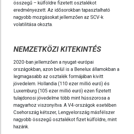
összegű – külföldre fizetett osztalékot
eredményezett. Az idősorokban tapasztalható
nagyobb mozgásokat jellemzően az SCV-k
volatilitása okozta.
NEMZETKÖZI KITEKINTÉS
2020-ban jellemzően a nyugat-európai
országokban, azon belül is a Benelux államokban a
legmagasabb az osztalék formájában kivitt
jövedelem. Hollandia (110 ezer millió euró) és
Luxemburg (105 ezer millió euró) ezen fizetett
tulajdonosi jövedelme több mint hússzorosa a
magyarhoz viszonyítva. A V4-országok esetében
Csehország kétszer, Lengyelország másfélszer
nagyobb összegű osztalékot fizet külföldre, mint
hazánk.