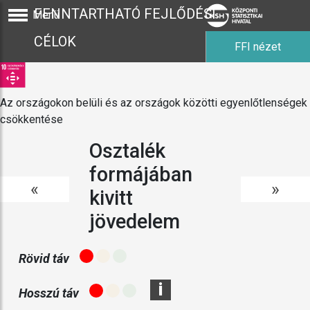
FENNTARTHATÓ FEJLŐDÉSI
Menü
CÉLOK
FFI nézet
Az országokon belüli és az országok közötti egyenlőtlenségek
csökkentése
Osztalék
formájában
«
»
kivitt
jövedelem
Rövid táv
i
Hosszú táv