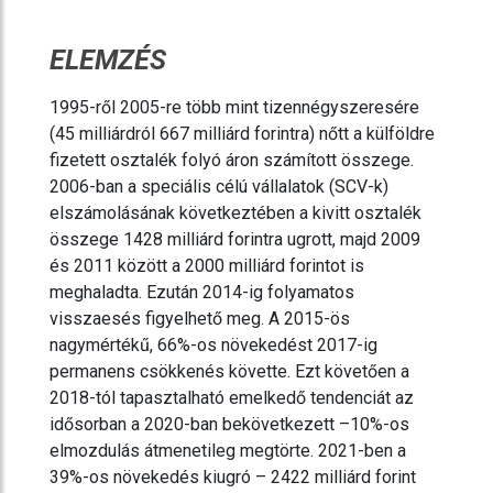
ELEMZÉS
1995-ről 2005-re több mint tizennégyszeresére
(45 milliárdról 667 milliárd forintra) nőtt a külföldre
fizetett osztalék folyó áron számított összege.
2006-ban a speciális célú vállalatok (SCV-k)
elszámolásának következtében a kivitt osztalék
összege 1428 milliárd forintra ugrott, majd 2009
és 2011 között a 2000 milliárd forintot is
meghaladta. Ezután 2014-ig folyamatos
visszaesés figyelhető meg. A 2015-ös
nagymértékű, 66%-os növekedést 2017-ig
permanens csökkenés követte. Ezt követően a
2018-tól tapasztalható emelkedő tendenciát az
idősorban a 2020-ban bekövetkezett –10%-os
elmozdulás átmenetileg megtörte. 2021-ben a
39%-os növekedés kiugró – 2422 milliárd forint