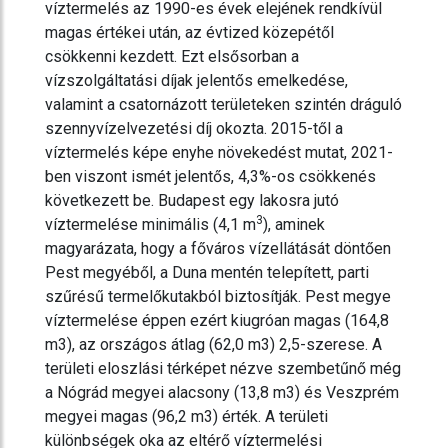
víztermelés az 1990-es évek elejének rendkívül
magas értékei után, az évtized közepétől
csökkenni kezdett. Ezt elsősorban a
vízszolgáltatási díjak jelentős emelkedése,
valamint a csatornázott területeken szintén dráguló
szennyvízelvezetési díj okozta. 2015-től a
víztermelés képe enyhe növekedést mutat, 2021-
ben viszont ismét jelentős, 4,3%-os csökkenés
következett be. Budapest egy lakosra jutó
3
víztermelése minimális (4,1 m
), aminek
magyarázata, hogy a főváros vízellátását döntően
Pest megyéből, a Duna mentén telepített, parti
szűrésű termelőkutakból biztosítják. Pest megye
víztermelése éppen ezért kiugróan magas (164,8
m3), az országos átlag (62,0 m3) 2,5-szerese. A
területi eloszlási térképet nézve szembetűnő még
a Nógrád megyei alacsony (13,8 m3) és Veszprém
megyei magas (96,2 m3) érték. A területi
különbségek oka az eltérő víztermelési