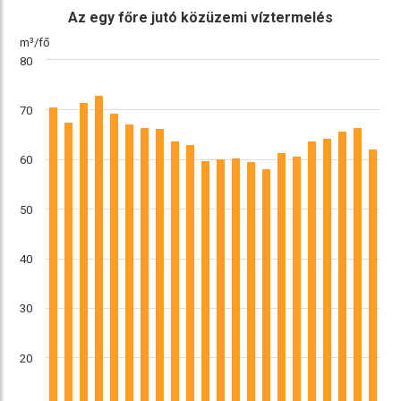
ábra
összehasonlítás
Az egy főre jutó közüzemi víztermelés
m³/fő
80
70
60
50
40
30
20