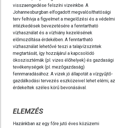
visszaengedése felszíni vizeinkbe. A
Johannesburgban elfogadott megvalósíthatósági
terv felhívja a figyelmet a megelőzési és a védelmi
intézkedések bevezetésére a fenntartható
vízhasználat és a vízhiány kezelésének
előmozdítása érdekében. A fenntartható
vízhasználat lehetővé teszi a talajvízszintek
megtartását, így hozzájárul a kapcsolódó
ökoszisztémák (pl. vizes élőhelyek) és gazdasági
tevékenységek (pl. mezőgazdaság)
fennmaradásához. A vizek jó állapotát a vízgyűjtő-
gazdálkodási tervezés eszközeivel lehet elérni, az
érdekeltek széles körű bevonásával.
ELEMZÉS
Hazánkban az egy főre jutó éves közüzemi