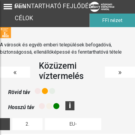
FENNTARTHATÓ FEJLŐDÉSI
Menü
CÉLOK
FFI nézet
A városok és egyéb emberi települések befogadóvá,
biztonságossá, ellenállóképessé és fenntarthatóvá tétele
Közüzemi
«
»
víztermelés
Rövid táv
i
Hosszú táv
2.
EU-