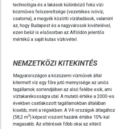
technológia és a lakások különböző fokú vízi
közműves felszereltsége (vezetékes ivóvíz,
csatorna), a megyék közötti vízátadások, valamint
az, hogy Budapest és a nagyvárosok kivételével,
ezen belül is elsősorban az Alföldön jelentős
mértékű a saját kutas vízkivétel.
NEMZETKÖZI KITEKINTÉS
Magyarországon a közüzemi vízművek által
kitermelt víz egy főre jutó mennyisége az uniós
tagállamok sorrendjében az alsó felébe esik, ami
víztakarékosságra utal. A mutató értéke a 2000-es
években csatlakozott tagállamokban általában
kisebb, mint a régiekben. A V4-országok átlagához
3
(58,2 m
) képest viszont hazánk értéke 10%-kal
magasabb. Az eltérések főbb okai az eltérő