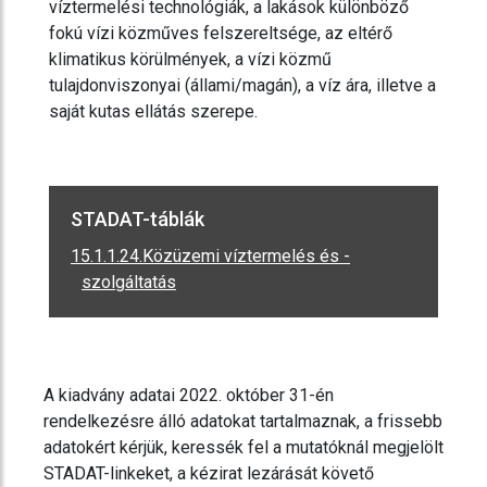
víztermelési technológiák, a lakások különböző
fokú vízi közműves felszereltsége, az eltérő
klimatikus körülmények, a vízi közmű
tulajdonviszonyai (állami/magán), a víz ára, illetve a
saját kutas ellátás szerepe.
STADAT-táblák
15.1.1.24.Közüzemi víztermelés és -
szolgáltatás
A kiadvány adatai 2022. október 31-én
rendelkezésre álló adatokat tartalmaznak, a frissebb
adatokért kérjük, keressék fel a mutatóknál megjelölt
STADAT-linkeket, a kézirat lezárását követő