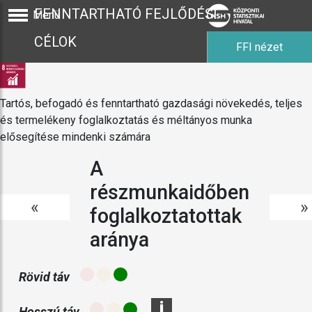
FENNTARTHATÓ FEJLŐDÉSI
Menü
CÉLOK
FFI nézet
Tartós, befogadó és fenntartható gazdasági növekedés, teljes
és termelékeny foglalkoztatás és méltányos munka
elősegítése mindenki számára
A
részmunkaidőben
«
»
foglalkoztatottak
aránya
Rövid táv
i
Hosszú táv