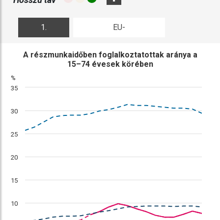
1.
EU-
ábra
összehasonlítás
A részmunkaidőben foglalkoztatottak aránya a
15–74 évesek körében
%
35
30
25
20
15
10