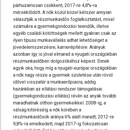
párhuzamosan csökkent, 2017-re 4,8%-ra
mérséklődött. A nők közül közel kétszer annyian
választják a részmunkaidős foglalkoztatást, mivel
számukra a gyermekgondozási teendők, illetve
egyéb családi kötöttségek mellett gyakran csak az
ilyen típusú munkavállalás adhat lehetőséget a
jövedelemszerzésre, karrierépítésre. Arányuk
azonban így is jóval elmarad a nyugati országokban
részmunkaidőben dolgozókéhoz képest. Ennek
egyik oka, hogy míg a nyugati-európai országokban
a nők nagy része a gyermek születése után rövid
idővel visszatér a munkaerőpiacra, addig
hazánkban az ellátási rendszer támogatásai
(gyermekgondozási ellátás) révén az anyák tovább
maradhatnak otthon gyermekeikkel. 2008-ig, a
válság kitöréséig a nők körében a
részmunkaidősök aránya 6% alatt maradt, 2012-re
9,8%-ra emelkedett, majd 2017-ig fokozatosan