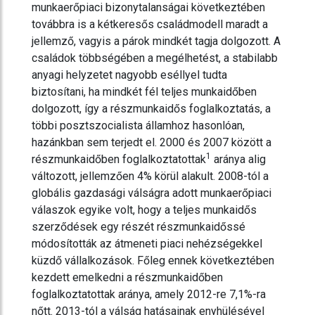
munkaerőpiaci bizonytalanságai következtében
továbbra is a kétkeresős családmodell maradt a
jellemző, vagyis a párok mindkét tagja dolgozott. A
családok többségében a megélhetést, a stabilabb
anyagi helyzetet nagyobb eséllyel tudta
biztosítani, ha mindkét fél teljes munkaidőben
dolgozott, így a részmunkaidős foglalkoztatás, a
többi posztszocialista államhoz hasonlóan,
hazánkban sem terjedt el. 2000 és 2007 között a
1
részmunkaidőben
foglalkoztatottak
aránya alig
változott, jellemzően 4% körül alakult. 2008-tól a
globális gazdasági válságra adott munkaerőpiaci
válaszok egyike volt, hogy a teljes munkaidős
szerződések egy részét részmunkaidőssé
módosították az átmeneti piaci nehézségekkel
küzdő vállalkozások. Főleg ennek következtében
kezdett emelkedni a részmunkaidőben
foglalkoztatottak aránya, amely 2012-re 7,1%-ra
nőtt. 2013-tól a válság hatásainak enyhülésével