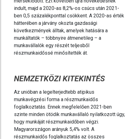
mérséklődött. Ezt követően újra növekedésnek
indult, majd a 2020-as 8,2%-os csúcs után 2021-
ben 0,5 százalékponttal csökkent. A 2020-as érték
hátterében a járvány okozta gazdasági
következmények álltak, amelyek hatására a
munkáltatók – többnyire átmenetileg – a
munkavállalók egy részét teljesből
részmunkaidőssé minősítették át.
NEMZETKÖZI KITEKINTÉS
Az unióban a legelterjedtebb atipikus
munkavégzési forma a részmunkaidős
foglalkoztatás. Ennek megfelelően 2021-ben
szinte minden ötödik munkavállaló nyilatkozott úgy,
hogy munkáját részmunkaidőben végzi.
Magyarországon arányuk 5,4% volt. A
részmunkaidős foglalkoztatás az összes