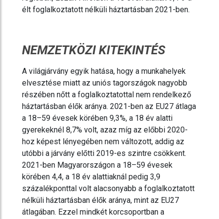
élt foglalkoztatott nélküli háztartásban 2021-ben.
NEMZETKÖZI KITEKINTÉS
A világjárvány egyik hatása, hogy a munkahelyek
elvesztése miatt az uniós tagországok nagyobb
részében nőtt a foglalkoztatottal nem rendelkező
háztartásban élők aránya. 2021-ben az EU27 átlaga
a 18–59 évesek körében 9,3%, a 18 év alatti
gyerekeknél 8,7% volt, azaz míg az előbbi 2020-
hoz képest lényegében nem változott, addig az
utóbbi a járvány előtti 2019-es szintre csökkent.
2021-ben Magyarországon a 18–59 évesek
körében 4,4, a 18 év alattiaknál pedig 3,9
százalékponttal volt alacsonyabb a foglalkoztatott
nélküli háztartásban élők aránya, mint az EU27
átlagában. Ezzel mindkét korcsoportban a