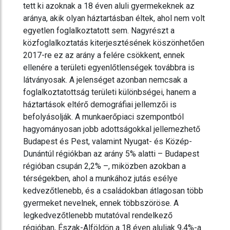
tett ki azoknak a 18 éven aluli gyermekeknek az
aránya, akik olyan háztartásban éltek, ahol nem volt
egyetlen foglalkoztatott sem. Nagyrészt a
közfoglalkoztatás kiterjesztésének köszönhetően
2017-re ez az arány a felére csökkent, ennek
ellenére a területi egyenlőtlenségek továbbra is
látványosak. A jelenséget azonban nemcsak a
foglalkoztatottság területi különbségei, hanem a
háztartások eltérő demográfiai jellemzői is
befolyásolják. A munkaerőpiaci szempontból
hagyományosan jobb adottságokkal jellemezhető
Budapest és Pest, valamint Nyugat- és Közép-
Dunántúl régiókban az arány 5% alatti – Budapest
régióban csupán 2,2% –, miközben azokban a
térségekben, ahol a munkához jutás esélye
kedvezőtlenebb, és a családokban átlagosan több
gyermeket nevelnek, ennek többszöröse. A
legkedvezőtlenebb mutatóval rendelkező
régióban, Észak-Alföldön a 18 éven aluliak 9,4%-a