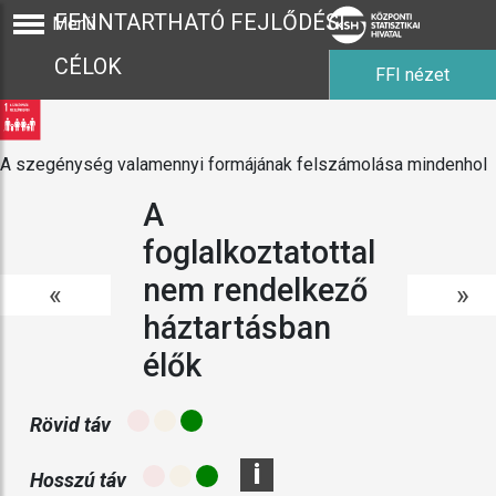
FENNTARTHATÓ FEJLŐDÉSI
Menü
CÉLOK
FFI nézet
A szegénység valamennyi formájának felszámolása mindenhol
A
foglalkoztatottal
nem rendelkező
«
»
háztartásban
élők
Rövid táv
i
Hosszú táv