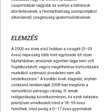
csoportokban nagyobb az esélye a hátrányok
átörökítésének, a fenntarthatóság szempontjából
elkerülendő szegénység újratermelődésének.
ELEMZÉS
A 2000-es évek első felében a vizsgált (0–59
éves) népesség több mint egytizede élt olyan
háztartásban, amelynek egyetlen tagja sem volt
foglalkoztatott, vagyis megélhetése biztosítására
munkából származó jövedelem nem állt
1
rendelkezésre.
A korábbi évek stagnáló, enyhén
csökkenő tendenciáját 2008-ban megtörte a
nemzetközi pénzügyi válság, ill. annak
reálgazdasági következményei, és ezek hatására
jelentősen emelkedett mind a 18–59 éves
felnőttek, mind pedig a 0–17 éves gyermekek