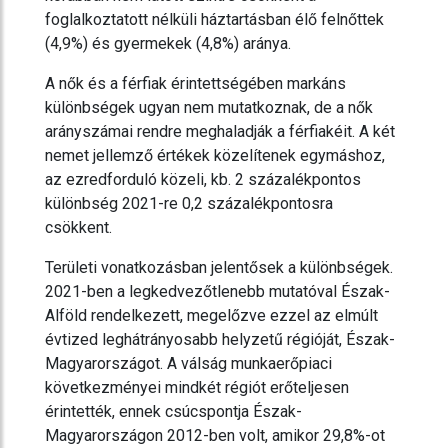
foglalkoztatott nélküli háztartásban élő felnőttek
(4,9%) és gyermekek (4,8%) aránya.
A nők és a férfiak érintettségében markáns
különbségek ugyan nem mutatkoznak, de a nők
arányszámai rendre meghaladják a férfiakéit. A két
nemet jellemző értékek közelítenek egymáshoz,
az ezredforduló közeli, kb. 2 százalékpontos
különbség 2021-re 0,2 százalékpontosra
csökkent.
Területi vonatkozásban jelentősek a különbségek.
2021-ben a legkedvezőtlenebb mutatóval Észak-
Alföld rendelkezett, megelőzve ezzel az elmúlt
évtized leghátrányosabb helyzetű régióját, Észak-
Magyarországot. A válság munkaerőpiaci
következményei mindkét régiót erőteljesen
érintették, ennek csúcspontja Észak-
Magyarországon 2012-ben volt, amikor 29,8%-ot