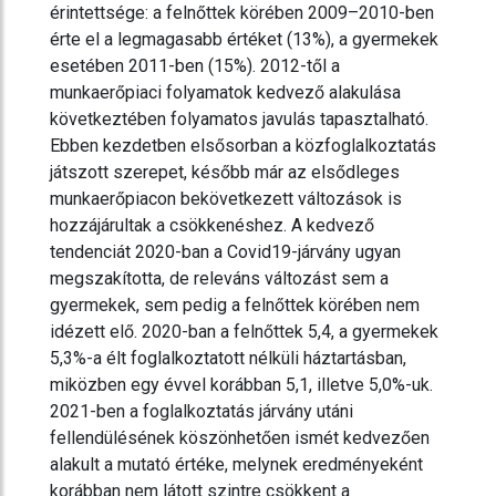
érintettsége: a felnőttek körében 2009–2010-ben
érte el a legmagasabb értéket (13%), a gyermekek
esetében 2011-ben (15%). 2012-től a
munkaerőpiaci folyamatok kedvező alakulása
következtében folyamatos javulás tapasztalható.
Ebben kezdetben elsősorban a közfoglalkoztatás
játszott szerepet, később már az elsődleges
munkaerőpiacon bekövetkezett változások is
hozzájárultak a csökkenéshez. A kedvező
tendenciát 2020-ban a Covid19-járvány ugyan
megszakította, de releváns változást sem a
gyermekek, sem pedig a felnőttek körében nem
idézett elő. 2020-ban a felnőttek 5,4, a gyermekek
5,3%-a élt foglalkoztatott nélküli háztartásban,
miközben egy évvel korábban 5,1, illetve 5,0%-uk.
2021-ben a foglalkoztatás járvány utáni
fellendülésének köszönhetően ismét kedvezően
alakult a mutató értéke, melynek eredményeként
korábban nem látott szintre csökkent a