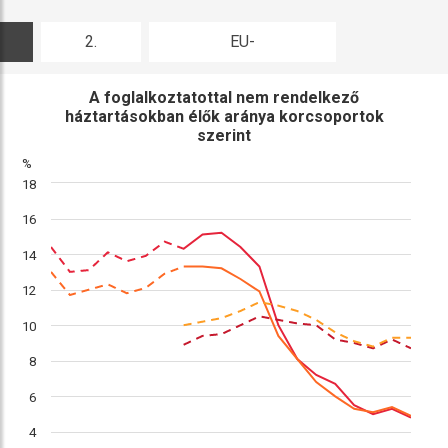
2.
EU-
ábra
összehasonlítás
A foglalkoztatottal nem rendelkező
háztartásokban élők aránya korcsoportok
szerint
%
18
16
14
12
10
8
6
4