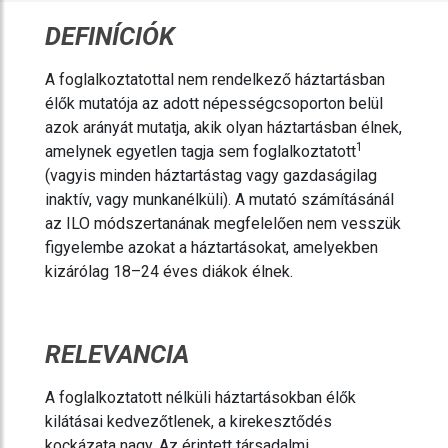
DEFINÍCIÓK
A foglalkoztatottal nem rendelkező háztartásban
élők mutatója az adott népességcsoporton belül
azok arányát mutatja, akik olyan háztartásban élnek,
1
amelynek egyetlen tagja sem
foglalkoztatott
(vagyis minden háztartástag vagy gazdaságilag
inaktív, vagy munkanélküli). A mutató számításánál
az ILO módszertanának megfelelően nem vesszük
figyelembe azokat a háztartásokat, amelyekben
kizárólag 18–24 éves diákok élnek.
RELEVANCIA
A foglalkoztatott nélküli háztartásokban élők
kilátásai kedvezőtlenek, a kirekesztődés
kockázata nagy. Az érintett társadalmi