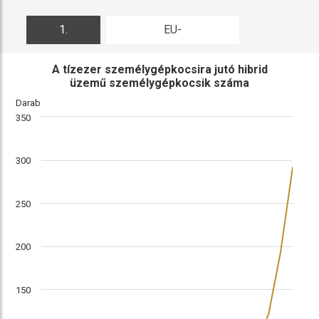
1.
EU-
ábra
összehasonlítás
A tízezer személygépkocsira jutó hibrid
üzemű személygépkocsik száma
Darab
350
300
250
200
150