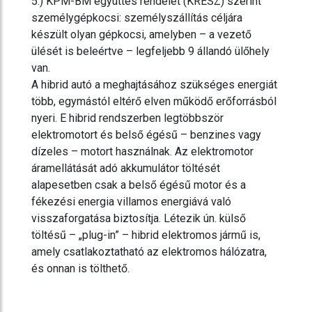
5.) KPM-BM együttes rendelet (KRESZ) szerint
személygépkocsi: személyszállítás céljára
készült olyan gépkocsi, amelyben – a vezető
ülését is beleértve – legfeljebb 9 állandó ülőhely
van.
A hibrid autó a meghajtásához szükséges energiát
több, egymástól eltérő elven működő erőforrásból
nyeri. E hibrid rendszerben legtöbbször
elektromotort és belső égésű – benzines vagy
dízeles – motort használnak. Az elektromotor
áramellátását adó akkumulátor töltését
alapesetben csak a belső égésű motor és a
fékezési energia villamos energiává való
visszaforgatása biztosítja. Létezik ún. külső
töltésű – „plug-in” – hibrid elektromos jármű is,
amely csatlakoztatható az elektromos hálózatra,
és onnan is tölthető.