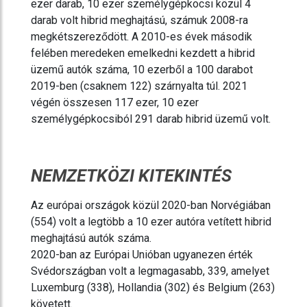
ezer darab, 10 ezer személygépkocsi közül 4
darab volt hibrid meghajtású, számuk 2008-ra
megkétszereződött. A 2010-es évek második
felében meredeken emelkedni kezdett a hibrid
üzemű autók száma, 10 ezerből a 100 darabot
2019-ben (csaknem 122) szárnyalta túl. 2021
végén összesen 117 ezer, 10 ezer
személygépkocsiból 291 darab hibrid üzemű volt.
NEMZETKÖZI KITEKINTÉS
Az európai országok közül 2020-ban Norvégiában
(554) volt a legtöbb a 10 ezer autóra vetített hibrid
meghajtású autók száma.
2020-ban az Európai Unióban ugyanezen érték
Svédországban volt a legmagasabb, 339, amelyet
Luxemburg (338), Hollandia (302) és Belgium (263)
követett.