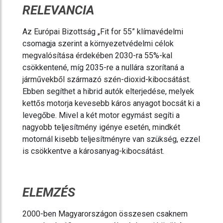
RELEVANCIA
Az Európai Bizottság „Fit for 55” klímavédelmi
csomagja szerint a környezetvédelmi célok
megvalósítása érdekében 2030-ra 55%-kal
csökkentené, míg 2035-re a nullára szorítaná a
járművekből származó szén-dioxid-kibocsátást.
Ebben segíthet a hibrid autók elterjedése, melyek
kettős motorja kevesebb káros anyagot bocsát ki a
levegőbe. Mivel a két motor egymást segíti a
nagyobb teljesítmény igénye esetén, mindkét
motornál kisebb teljesítményre van szükség, ezzel
is csökkentve a károsanyag-kibocsátást.
ELEMZÉS
2000-ben Magyarországon összesen csaknem