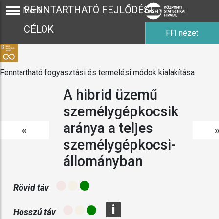
FENNTARTHATÓ FEJLŐDÉSI
Menü
CÉLOK
FFI nézet
Fenntartható fogyasztási és termelési módok kialakítása
A hibrid üzemű
személygépkocsik
aránya a teljes
«
személygépkocsi-
állományban
Rövid táv
i
Hosszú táv