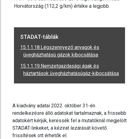
Horvátország (112,2 g/km) értéke a legjobb.
STADAT-táblák
15.1.1.18.Légszennyező anyagok és
üvegházhatású gázok kibocsátása
15.1.1.19.Nemzetgazdasági ágak és
háztartások üvegházhatásúgáz-kibocsátása
A kiadvány adatai 2022. október 31-én
rendelkezésre álló adatokat tartalmaznak, a frissebb
adatokért kérjük, keressék fel a mutatóknál megjelölt
STADAT-linkeket, a kézirat lezárását követő
frissítések ott érhetők el.