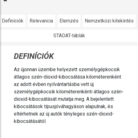
Definíciók
Relevancia
Elemzés
Nemzetközi kitekintés
STADAT-táblák
DEFINÍCIÓK
Az újonnan üzembe helyezett személygépkocsik
átlagos szén-dioxid-kibocsátása kilométerenként
az adott évben nyilvántartásba vett új
személygépkocsik kilométerenkénti átlagos szén-
dioxid-kibocsátását mutatja meg. A bejelentett
kibocsátások típusjóváhagyáson alapulnak, és
eltérhetnek az új autók tényleges szén-dioxid-
kibocsátásától.