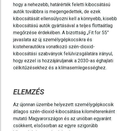
hogy a nehezebb, határérték feletti kibocsátású
autók továbbra is megengedettek, de ezek
kibocsátását ellensúlyozni kell a könnyebb, kisebb
kibocsátású autók gyártásával a teljes flottaátlag
megőrzése érdekében. A bizottság „Fit for 55”
javaslata az új személygépkocsikra és
kisteherautókra vonatkozó szén-dioxid-
kibocsátási szabványok felülvizsgálatára irányul,
hogy ezzel is hozzájáruljanak a 2030-as éghajlati
célkitűzésekhez és a klímasemlegességhez.
ELEMZÉS
Az újonnan üzembe helyezett személygépkocsik
átlagos szén-dioxid-kibocsátása kilométerenként
mutató Magyarországon és az unióban egyaránt
csökkent, elsősorban az egyre szigorúbb