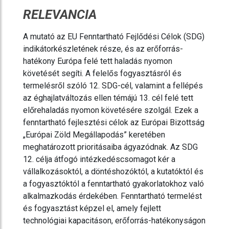
RELEVANCIA
A mutató az EU Fenntartható Fejlődési Célok (SDG)
indikátorkészletének része, és az erőforrás-
hatékony Európa felé tett haladás nyomon
követését segíti. A felelős fogyasztásról és
termelésről szóló 12. SDG-cél, valamint a fellépés
az éghajlatváltozás ellen témájú 13. cél felé tett
előrehaladás nyomon követésére szolgál. Ezek a
fenntartható fejlesztési célok az Európai Bizottság
„Európai Zöld Megállapodás” keretében
meghatározott prioritásaiba ágyazódnak. Az SDG
12. célja átfogó intézkedéscsomagot kér a
vállalkozásoktól, a döntéshozóktól, a kutatóktól és
a fogyasztóktól a fenntartható gyakorlatokhoz való
alkalmazkodás érdekében. Fenntartható termelést
és fogyasztást képzel el, amely fejlett
technológiai kapacitáson, erőforrás-hatékonyságon