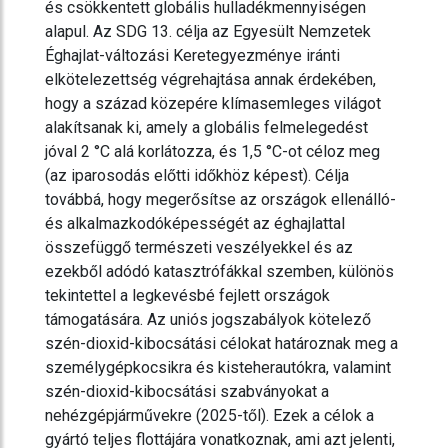
és csökkentett globális hulladékmennyiségen
alapul. Az SDG 13. célja az Egyesült Nemzetek
Éghajlat-változási Keretegyezménye iránti
elkötelezettség végrehajtása annak érdekében,
hogy a század közepére klímasemleges világot
alakítsanak ki, amely a globális felmelegedést
jóval 2 °C alá korlátozza, és 1,5 °C-ot céloz meg
(az iparosodás előtti időkhöz képest). Célja
továbbá, hogy megerősítse az országok ellenálló-
és alkalmazkodóképességét az éghajlattal
összefüggő természeti veszélyekkel és az
ezekből adódó katasztrófákkal szemben, különös
tekintettel a legkevésbé fejlett országok
támogatására. Az uniós jogszabályok kötelező
szén-dioxid-kibocsátási célokat határoznak meg a
személygépkocsikra és kisteherautókra, valamint
szén-dioxid-kibocsátási szabványokat a
nehézgépjárművekre (2025-től). Ezek a célok a
gyártó teljes flottájára vonatkoznak, ami azt jelenti,