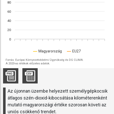
80
60
40
20
0
Magyarország
EU27
Forrás: Európai Környezetvédelmi Ügynökség és DG CLIMA.
A 2020-as értékek előzetes adatok.
Az újonnan üzembe helyezett személygépkocsik
átlagos szén-dioxid-kibocsátása kilométerenként
mutató magyarországi értéke szorosan követi az
uniós csökkenő trendet.