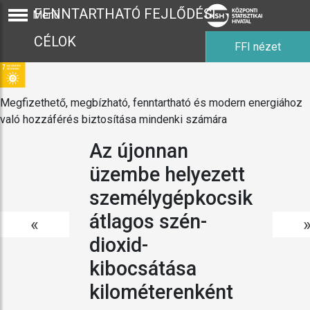
FENNTARTHATÓ FEJLŐDÉSI
Menü
CÉLOK
FFI nézet
Megfizethető, megbízható, fenntartható és modern energiához
való hozzáférés biztosítása mindenki számára
Az újonnan
üzembe helyezett
személygépkocsik
átlagos szén-
«
dioxid-
kibocsátása
kilométerenként