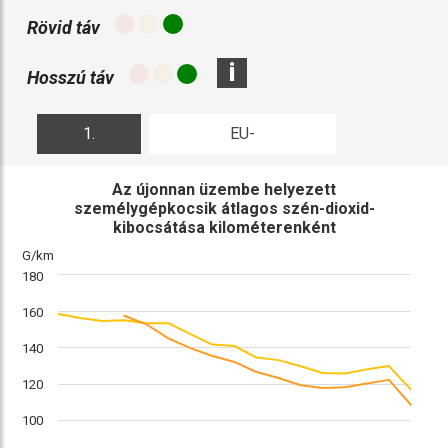
Rövid táv
i
Hosszú táv
1.
EU-
ábra
összehasonlítás
Az újonnan üzembe helyezett
személygépkocsik átlagos szén-dioxid-
kibocsátása kilométerenként
G/km
180
160
140
120
100