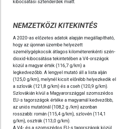
kibocsátási sztenderdek miatt.
NEMZETKÖZI KITEKINTÉS
A 2020-as előzetes adatok alapján megállapítható,
hogy az újonnan üzembe helyezett
személygépkocsik átlagos kilométerenkénti szén-
dioxid-kibocsátása tekintetében a V4-országok
közül a magyar érték (116,7 g/km) a
legkedvezőbb. A lengyel mutató áll a lista alján
(125,0 g/km), melynél kicsit előrébb helyezkedik el
a szlovák (121,8 g/km) és a cseh (120,9 g/km).
Szlovákián kívül a Magyarországgal szomszédos
EU-s tagországok értéke a magyarnál kedvezőbb,
az uniós mutatónál (108,2 g /km) azonban
rosszabb: román (115,4 g/km), szlovén (114,1
g/km), osztrák (113,0 g/km).
A V4- és a szomszédos EU-s tagországok közül