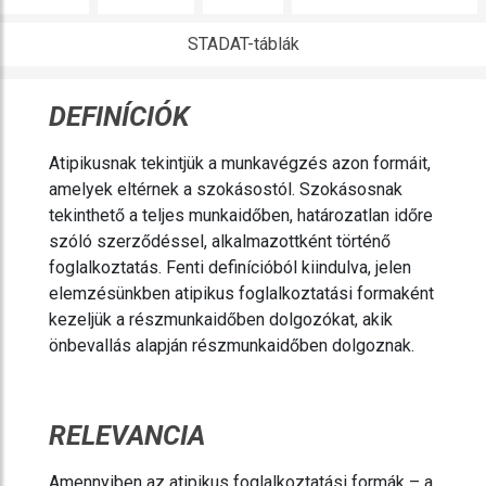
STADAT-táblák
DEFINÍCIÓK
Atipikusnak tekintjük a munkavégzés azon formáit,
amelyek eltérnek a szokásostól. Szokásosnak
tekinthető a teljes munkaidőben, határozatlan időre
szóló szerződéssel, alkalmazottként történő
foglalkoztatás. Fenti definícióból kiindulva, jelen
elemzésünkben atipikus foglalkoztatási formaként
kezeljük a részmunkaidőben dolgozókat, akik
önbevallás alapján részmunkaidőben dolgoznak.
RELEVANCIA
Amennyiben az atipikus foglalkoztatási formák – a