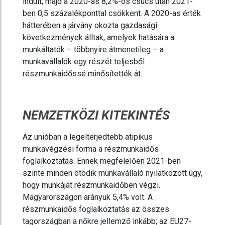
indult, majd a 2020-as 8,2%-os csúcs után 2021-
ben 0,5 százalékponttal csökkent. A 2020-as érték
hátterében a járvány okozta gazdasági
következmények álltak, amelyek hatására a
munkáltatók – többnyire átmenetileg – a
munkavállalók egy részét teljesből
részmunkaidőssé minősítették át.
NEMZETKÖZI KITEKINTÉS
Az unióban a legelterjedtebb atipikus
munkavégzési forma a részmunkaidős
foglalkoztatás. Ennek megfelelően 2021-ben
szinte minden ötödik munkavállaló nyilatkozott úgy,
hogy munkáját részmunkaidőben végzi.
Magyarországon arányuk 5,4% volt. A
részmunkaidős foglalkoztatás az összes
tagországban a nőkre jellemző inkább; az EU27-