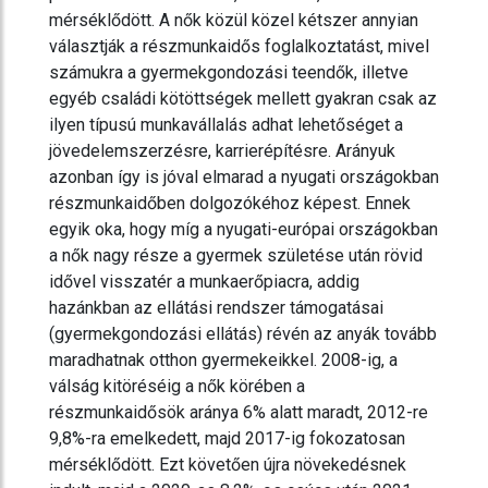
mérséklődött. A nők közül közel kétszer annyian
választják a részmunkaidős foglalkoztatást, mivel
számukra a gyermekgondozási teendők, illetve
egyéb családi kötöttségek mellett gyakran csak az
ilyen típusú munkavállalás adhat lehetőséget a
jövedelemszerzésre, karrierépítésre. Arányuk
azonban így is jóval elmarad a nyugati országokban
részmunkaidőben dolgozókéhoz képest. Ennek
egyik oka, hogy míg a nyugati-európai országokban
a nők nagy része a gyermek születése után rövid
idővel visszatér a munkaerőpiacra, addig
hazánkban az ellátási rendszer támogatásai
(gyermekgondozási ellátás) révén az anyák tovább
maradhatnak otthon gyermekeikkel. 2008-ig, a
válság kitöréséig a nők körében a
részmunkaidősök aránya 6% alatt maradt, 2012-re
9,8%-ra emelkedett, majd 2017-ig fokozatosan
mérséklődött. Ezt követően újra növekedésnek