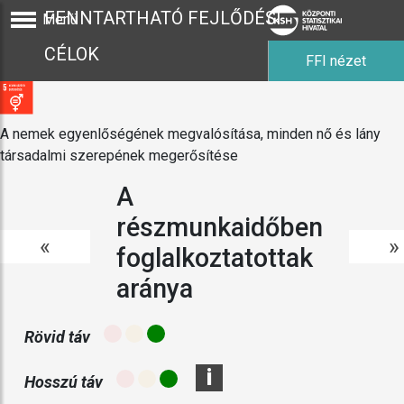
FENNTARTHATÓ FEJLŐDÉSI
Menü
CÉLOK
FFI nézet
A nemek egyenlőségének megvalósítása, minden nő és lány
társadalmi szerepének megerősítése
A
részmunkaidőben
«
»
foglalkoztatottak
aránya
Rövid táv
i
Hosszú táv