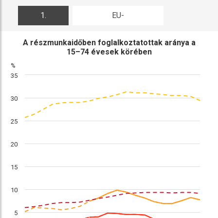
1.
EU-
ábra
összehasonlítás
A részmunkaidőben foglalkoztatottak aránya a
15–74 évesek körében
%
35
30
25
20
15
10
5