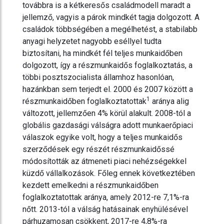
továbbra is a kétkeresős családmodell maradt a
jellemző, vagyis a párok mindkét tagja dolgozott. A
családok többségében a megélhetést, a stabilabb
anyagi helyzetet nagyobb eséllyel tudta
biztosítani, ha mindkét fél teljes munkaidőben
dolgozott, így a részmunkaidős foglalkoztatás, a
többi posztszocialista államhoz hasonlóan,
hazánkban sem terjedt el. 2000 és 2007 között a
1
részmunkaidőben
foglalkoztatottak
aránya alig
változott, jellemzően 4% körül alakult. 2008-tól a
globális gazdasági válságra adott munkaerőpiaci
válaszok egyike volt, hogy a teljes munkaidős
szerződések egy részét részmunkaidőssé
módosították az átmeneti piaci nehézségekkel
küzdő vállalkozások. Főleg ennek következtében
kezdett emelkedni a részmunkaidőben
foglalkoztatottak aránya, amely 2012-re 7,1%-ra
nőtt. 2013-tól a válság hatásainak enyhülésével
párhuzamosan csökkent, 2017-re 4,8%-ra