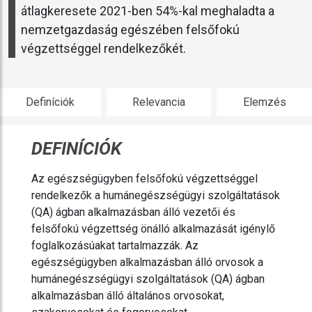
átlagkeresete 2021-ben 54%-kal meghaladta a
nemzetgazdaság egészében felsőfokú
végzettséggel rendelkezőkét.
Definíciók
Relevancia
Elemzés
DEFINÍCIÓK
Az egészségügyben felsőfokú végzettséggel
rendelkezők a humánegészségügyi szolgáltatások
(QA) ágban alkalmazásban álló vezetői és
felsőfokú végzettség önálló alkalmazását igénylő
foglalkozásúakat tartalmazzák. Az
egészségügyben alkalmazásban álló orvosok a
humánegészségügyi szolgáltatások (QA) ágban
alkalmazásban álló általános orvosokat,