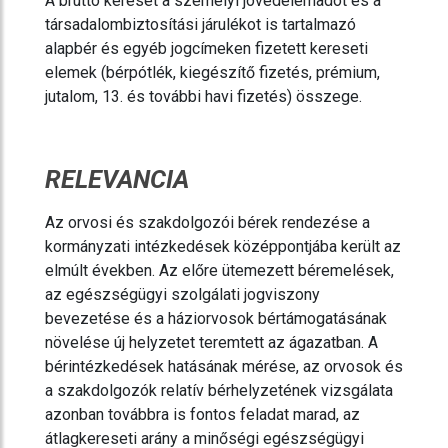
A bruttó kereset a személyi jövedelemadót és a
társadalombiztosítási járulékot is tartalmazó
alapbér és egyéb jogcímeken fizetett kereseti
elemek (bérpótlék, kiegészítő fizetés, prémium,
jutalom, 13. és további havi fizetés) összege.
RELEVANCIA
Az orvosi és szakdolgozói bérek rendezése a
kormányzati intézkedések középpontjába került az
elmúlt években. Az előre ütemezett béremelések,
az egészségügyi szolgálati jogviszony
bevezetése és a háziorvosok bértámogatásának
növelése új helyzetet teremtett az ágazatban. A
bérintézkedések hatásának mérése, az orvosok és
a szakdolgozók relatív bérhelyzetének vizsgálata
azonban továbbra is fontos feladat marad, az
átlagkereseti arány a minőségi egészségügyi