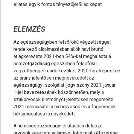
ellátás egyik fontos tényezőjéről ad képet.
ELEMZÉS
Az egészségügyben felsőfokú végzettséggel
rendelkező alkalmazásban állók havi bruttó
átlagkeresete 2021-ben 54%-kal meghaladta a
nemzetgazdaság egészében felsőfokú
végzettséggel rendelkezőkét. 2020-hoz képest ez
az arány jelentősen megnövekedett az
egészségügyi szolgálati jogviszony 2021. január
1-jei bevezetésének köszönhetően, mely a
szakorvosok illetményét jelentősen megemelte.
2021 márciusától a háziorvosok és a fogorvosok
bértámogatása is növekedett.
A humánegészségügyi ellátásban dolgozó
orvosok keresete valamivel több mint kétszerese