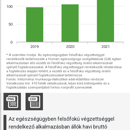
100
50
0
2019
2020
2021
* A számítás módja: Az egészségügyben felsőfokú végzettséggel
rendelkezők tartalmazzák a Humán egészségügyi szolgáltatások (QA) ágban
alkalmazásban álló vezetői és felsőfokú végzettség önálló alkalmazását
igénylő foglalkozásúakat. A felsőfokú végzettséggel rendelkezők lehatárolása
a foglalkozás alapján történt, a vezetői és a felsőfokú végzettség önálló
alkalmazását igénylő foglalkozásúakat tartalmazza.
Forrás: Intézményi munkaügy-statisztikai adat-előállítási rendszer.
Vonatkozási kör: 4 fő feletti vállalkozások, teljes körű költségvetés és a
foglalkoztatás szempontjából fontos nonprofit szervezetek.
Az egészségügyben felsőfokú végzettséggel
rendelkező alkalmazásban állók havi bruttó