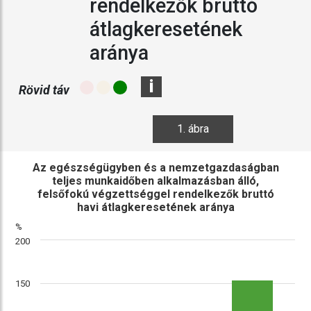
rendelkezők bruttó
átlagkeresetének
aránya
i
Rövid táv
1. ábra
Az egészségügyben és a nemzetgazdaságban
teljes munkaidőben alkalmazásban álló,
felsőfokú végzettséggel rendelkezők bruttó
havi átlagkeresetének aránya
%
200
150