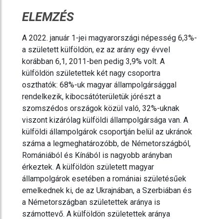
ELEMZÉS
A 2022. január 1-jei magyarországi népesség 6,3%-
a született külföldön, ez az arány egy évvel
korábban 6,1, 2011-ben pedig 3,9% volt. A
külföldön születettek két nagy csoportra
oszthatók: 68%-uk magyar állampolgársággal
rendelkezik, kibocsátóterületük jórészt a
szomszédos országok közül való, 32%-uknak
viszont kizárólag külföldi állampolgársága van. A
külföldi állampolgárok csoportján belül az ukránok
száma a legmeghatározóbb, de Németországból,
Romániából és Kínából is nagyobb arányban
érkeztek. A külföldön született magyar
állampolgárok esetében a romániai születésűek
emelkednek ki, de az Ukrajnában, a Szerbiában és
a Németországban születettek aránya is
számottevő. A külföldön születettek aránya