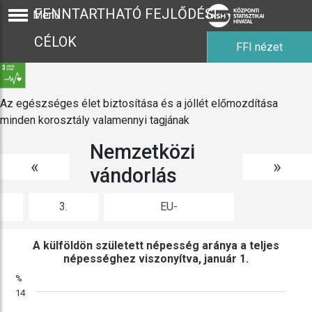
FENNTARTHATÓ FEJLŐDÉSI
Menü
CÉLOK
FFI nézet
Az egészséges élet biztosítása és a jóllét előmozdítása
minden korosztály valamennyi tagjának
Nemzetközi
«
»
vándorlás
3.
EU-
ábra
összehasonlítás
A külföldön született népesség aránya a teljes
népességhez viszonyítva, január 1.
%
14