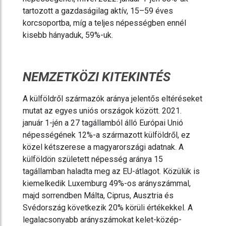
tartozott a gazdaságilag aktív, 15–59 éves
korcsoportba, míg a teljes népességben ennél
kisebb hányaduk, 59%-uk.
NEMZETKÖZI KITEKINTÉS
A külföldről származók aránya jelentős eltéréseket
mutat az egyes uniós országok között. 2021.
január 1-jén a 27 tagállamból álló Európai Unió
népességének 12%-a származott külföldről, ez
közel kétszerese a magyarországi adatnak. A
külföldön született népesség aránya 15
tagállamban haladta meg az EU-átlagot. Közülük is
kiemelkedik Luxemburg 49%-os arányszámmal,
majd sorrendben Málta, Ciprus, Ausztria és
Svédország következik 20% körüli értékekkel. A
legalacsonyabb arányszámokat kelet-közép-