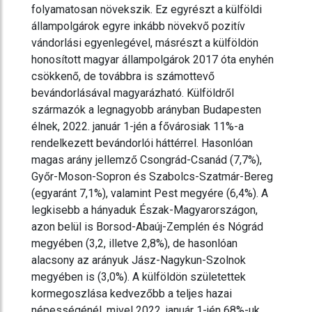
folyamatosan növekszik. Ez egyrészt a külföldi
állampolgárok egyre inkább növekvő pozitív
vándorlási egyenlegével, másrészt a külföldön
honosított magyar állampolgárok 2017 óta enyhén
csökkenő, de továbbra is számottevő
bevándorlásával magyarázható. Külföldről
származók a legnagyobb arányban Budapesten
élnek, 2022. január 1-jén a fővárosiak 11%-a
rendelkezett bevándorlói háttérrel. Hasonlóan
magas arány jellemző Csongrád-Csanád (7,7%),
Győr-Moson-Sopron és Szabolcs-Szatmár-Bereg
(egyaránt 7,1%), valamint Pest megyére (6,4%). A
legkisebb a hányaduk Észak-Magyarországon,
azon belül is Borsod-Abaúj-Zemplén és Nógrád
megyében (3,2, illetve 2,8%), de hasonlóan
alacsony az arányuk Jász-Nagykun-Szolnok
megyében is (3,0%). A külföldön születettek
kormegoszlása kedvezőbb a teljes hazai
népességénél, mivel 2022. január 1-jén 68%-uk