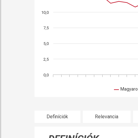
10,0
7,5
5,0
2,5
0,0
Magyaro
Definíciók
Relevancia