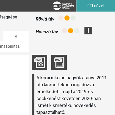
FFI nézet
lősegítése
Rövid táv
i
Hosszú táv
»
hasonlítás
A korai iskolaelhagyók aránya 2011
óta kismértékben ingadozva
emelkedett, majd a 2019-es
csökkenést követően 2020-ban
ismét kismértékű növekedés
tapasztalható.