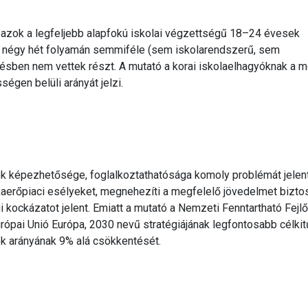
 azok a legfeljebb alapfokú iskolai végzettségű 18–24 évesek
ő négy hét folyamán semmiféle (sem iskolarendszerű, sem
zésben nem vettek részt. A mutató a korai iskolaelhagyóknak a 
égen belüli arányát jelzi.
ek képezhetősége, foglalkoztathatósága komoly problémát jelen
kaerőpiaci esélyeket, megnehezíti a megfelelő jövedelmet bizto
 kockázatot jelent. Emiatt a mutató a Nemzeti Fenntartható Fejl
Európai Unió Európa, 2030 nevű stratégiájának legfontosabb célki
ók arányának 9% alá csökkentését.