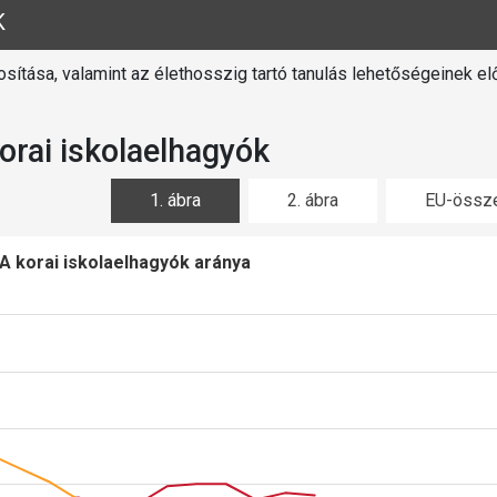
K
osítása, valamint az élethosszig tartó tanulás lehetőségeinek e
orai iskolaelhagyók
1. ábra
2. ábra
EU-össze
A korai iskolaelhagyók aránya