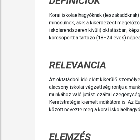
DEFINÍCIÓK
Korai iskolaelhagyóknak (leszakadóknak)
minősülnek, akik a kikérdezést megelőz
iskolarendszeren kívüli) oktatásban, kép
korcsoportba tartozó (18–24 éves) népess
RELEVANCIA
Az oktatásból idő előtt kikerülő személy
alacsony iskolai végzettség rontja a mun
munkához való jutást, ezáltal szegénységi
Keretstratégia kiemelt indikátora is. Az 
között nevezte meg a korai iskolaelhagy
ELEMZÉS