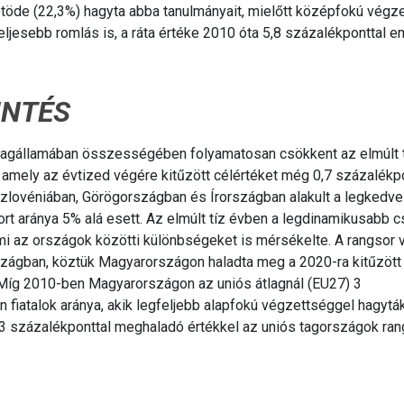
yötöde (22,3%) hagyta abba tanulmányait, mielőtt középfokú végz
teljesebb romlás is, a ráta értéke 2010 óta 5,8 százalékponttal e
INTÉS
7 tagállamában összességében folyamatosan csökkent az elmúlt 
amely az évtized végére kitűzött célértéket még 0,7 százalékpo
zlovéniában, Görögországban és Írországban alakult a legkedv
rt aránya 5% alá esett. Az elmúlt tíz évben a legdinamikusabb 
mi az országok közötti különbségeket is mérsékelte. A rangsor
országban, köztük Magyarországon haladta meg a 2020-ra kitűzöt
. Míg 2010-ben Magyarországon az uniós átlagnál (EU27) 3
fiatalok aránya, akik legfeljebb alapfokú végzettséggel hagyták
2,3 százalékponttal meghaladó értékkel az uniós tagországok ra