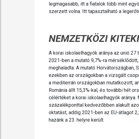
legmagasabb, itt a fiatalok több mint eg
szerzett volna. Itt tapasztalható a legerő
NEMZETKÖZI KITEK
A korai iskolaelhagyók aránya az unió 2
2021-ben a mutató 9,7%-ra mérséklődött, 
meghaladta. A mutató Horvátországban, S
ezekben az országokban a vizsgált csopo
a mediterrán országokban mutatkozott, a
Románia állt 15,3%-kal, és további hét 
célértéket a korai iskolaelhagyók aránya
százalékponttal kedvezőbben alakult azon 
oktatást, addig 2021-ben az EU-átlagot 
hazánk a 23. helyre került.