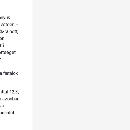
ányuk
övetően –
-ra nőtt,
gen
erű
ttséget,
n
 fiatalok
tal 12,3,
en azonban
ai
unántúl