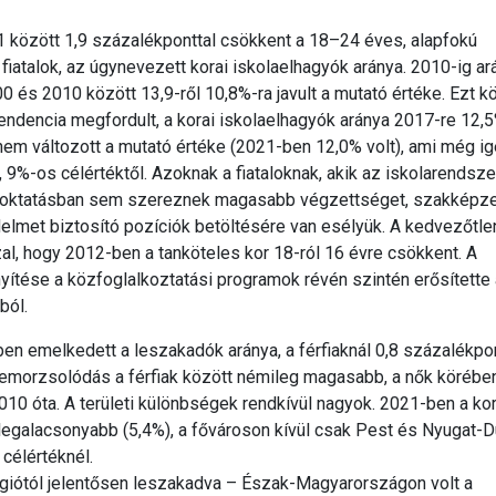
1 között 1,9 százalékponttal csökkent a 18–24 éves, alapfokú
fiatalok, az úgynevezett korai iskolaelhagyók aránya. 2010-ig ar
 és 2010 között 13,9-ről 10,8%-ra javult a mutató értéke. Ezt k
endencia megfordult, a korai iskolaelhagyók aránya 2017-re 12,5%
nem változott a mutató értéke (2021-ben 12,0% volt), ami még i
, 9%-os célértéktől. Azoknak a fiataloknak, akik az iskolarendsz
lnőttoktatásban sem szereznek magasabb végzettséget, szakképze
elmet biztosító pozíciók betöltésére van esélyük. A kedvezőtle
, hogy 2012-ben a tanköteles kor 18-ról 16 évre csökkent. A
ítése a közfoglalkoztatási programok révén szintén erősítette a
ból.
 emelkedett a leszakadók aránya, a férfiaknál 0,8 százalékpont
 lemorzsolódás a férfiak között némileg magasabb, a nők köréb
10 óta. A területi különbségek rendkívül nagyok. 2021-ben a kor
legalacsonyabb (5,4%), a fővároson kívül csak Pest és Nyugat-D
célértéknél.
régiótól jelentősen leszakadva – Észak-Magyarországon volt a