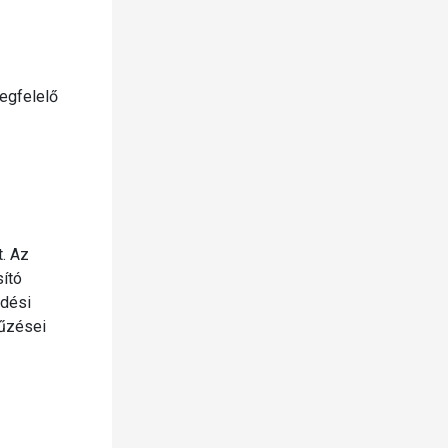
megfelelő
t. Az
sító
ődési
tűzései