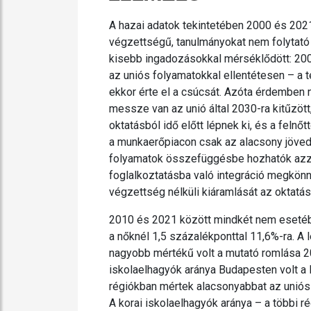
A hazai adatok tekintetében 2000 és 202
végzettségű, tanulmányokat nem folytató 
kisebb ingadozásokkal mérséklődött: 2000
az uniós folyamatokkal ellentétesen – a t
ekkor érte el a csúcsát. Azóta érdemben 
messze van az unió által 2030-ra kitűzött
oktatásból idő előtt lépnek ki, és a fe
a munkaerőpiacon csak az alacsony jöved
folyamatok összefüggésbe hozhatók azzal
foglalkoztatásba való integráció megkönny
végzettség nélküli kiáramlását az oktatás
2010 és 2021 között mindkét nem esetében
a nőknél 1,5 százalékponttal 11,6%-ra. A
nagyobb mértékű volt a mutató romlása 20
iskolaelhagyók aránya Budapesten volt a 
régiókban mértek alacsonyabbat az uniós 
A korai iskolaelhagyók aránya – a többi 