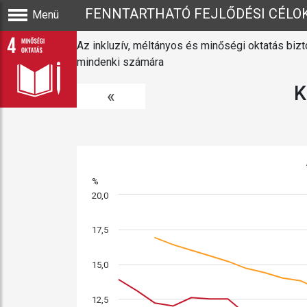
FENNTARTHATÓ FEJLŐDÉSI CÉLO
Menü
Az inkluzív, méltányos és minőségi oktatás bizt
mindenki számára
K
«
%
20,0
17,5
15,0
12,5