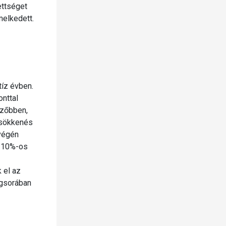
ettséget
melkedett.
tíz évben.
nttal
ezőbben,
csökkenés
 végén
t 10%-os
 el az
ngsorában