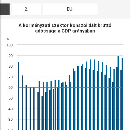
2.
EU-
ábra
összehasonlítás
A kormányzati szektor konszolidált bruttó
adóssága a GDP arányában
%
100
90
80
70
60
50
40
30