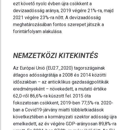
ezt követő nyolc évben újra csökkent a
devizaadósság aránya, 2019 végére 21%-ra, majd
2021 végére 23%-ra nőtt. A devizaadósság
meghatározásában fontos szerepet játszik a
forintárfolyam alakulása.
NEMZETKÖZI KITEKINTÉS
Az Európai Unió (EU27_2020) tagországainak
átlagos adósságrátája a 2008 és 2014 közötti
időszakban – az anticiklikus gazdaságpolitikák
eredményeként – növekedett, a mutató értéke
62,0-ről 86,6%-ra kúszott fel. 2015 óta
fokozatosan csökkent, 2019-ben 77,5%-ra. 2020-
ban a Covid19-járvány miatti többletkiadások
következtében a kormányzati szektor adósság újra
emelkedett, az év végére GDP-arányosan 89,8%-ra