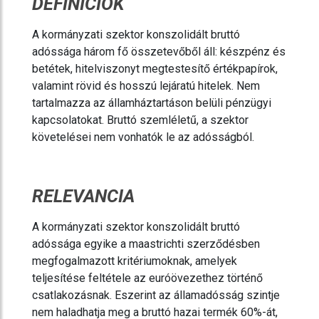
DEFINÍCIÓK
A kormányzati szektor konszolidált bruttó
adóssága három fő összetevőből áll: készpénz és
betétek, hitelviszonyt megtestesítő értékpapírok,
valamint rövid és hosszú lejáratú hitelek. Nem
tartalmazza az államháztartáson belüli pénzügyi
kapcsolatokat. Bruttó szemléletű, a szektor
követelései nem vonhatók le az adósságból.
RELEVANCIA
A kormányzati szektor konszolidált bruttó
adóssága egyike a maastrichti szerződésben
megfogalmazott kritériumoknak, amelyek
teljesítése feltétele az euróövezethez történő
csatlakozásnak. Eszerint az államadósság szintje
nem haladhatja meg a bruttó hazai termék 60%-át,