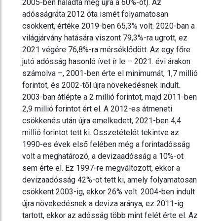
2005-ben haladta meg újra a 60%-ot). Az
adósságráta 2012 óta ismét folyamatosan
csökkent, értéke 2019-ben 65,3% volt. 2020-ban a
világjárvány hatására viszont 79,3%-ra ugrott, ez
2021 végére 76,8%-ra mérséklődött. Az egy főre
jutó adósság hasonló ívet ír le – 2021. évi árakon
számolva –, 2001-ben érte el minimumát, 1,7 millió
forintot, és 2002-től újra növekedésnek indult.
2003-ban átlépte a 2 millió forintot, majd 2011-ben
2,9 millió forintot ért el. A 2012-es átmeneti
csökkenés után újra emelkedett, 2021-ben 4,4
millió forintot tett ki. Összetételét tekintve az
1990-es évek első felében még a forintadósság
volt a meghatározó, a devizaadósság a 10%-ot
sem érte el. Ez 1997-re megváltozott, ekkor a
devizaadósság 42%-ot tett ki, amely folyamatosan
csökkent 2003-ig, ekkor 26% volt. 2004-ben indult
újra növekedésnek a deviza aránya, ez 2011-ig
tartott, ekkor az adósság több mint felét érte el. Az