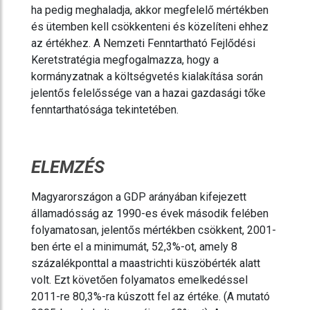
ha pedig meghaladja, akkor megfelelő mértékben
és ütemben kell csökkenteni és közelíteni ehhez
az értékhez. A Nemzeti Fenntartható Fejlődési
Keretstratégia megfogalmazza, hogy a
kormányzatnak a költségvetés kialakítása során
jelentős felelőssége van a hazai gazdasági tőke
fenntarthatósága tekintetében.
ELEMZÉS
Magyarországon a GDP arányában kifejezett
államadósság az 1990-es évek második felében
folyamatosan, jelentős mértékben csökkent, 2001-
ben érte el a minimumát, 52,3%-ot, amely 8
százalékponttal a maastrichti küszöbérték alatt
volt. Ezt követően folyamatos emelkedéssel
2011-re 80,3%-ra kúszott fel az értéke. (A mutató