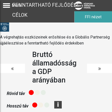
FENNTARTHATÓ FEJLŐDÉSI
Menü
CÉLOK
FFI nézet
A végrehajtás eszközeinek erősítése és a Globális Partnerség
újjáélesztése a fenntartható fejlődés érdekében
Bruttó
államadósság
«
»
a GDP
arányában
Rövid táv
i
Hosszú táv