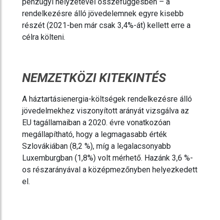
pénzügyi helyzetével összefüggésben – a
rendelkezésre álló jövedelemnek egyre kisebb
részét (2021-ben már csak 3,4%-át) kellett erre a
célra költeni.
NEMZETKÖZI KITEKINTÉS
A háztartásienergia-költségek rendelkezésre álló
jövedelmekhez viszonyított arányát vizsgálva az
EU tagállamaiban a 2020. évre vonatkozóan
megállapítható, hogy a legmagasabb érték
Szlovákiában (8,2 %), míg a legalacsonyabb
Luxemburgban (1,8%) volt mérhető. Hazánk 3,6 %-
os részarányával a középmezőnyben helyezkedett
el.