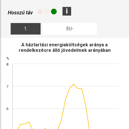
i
Hosszú táv
1.
EU-
ábra
összehasonlítás
A háztartási energiaköltségek aránya a
rendelkezésre álló jövedelmek arányában
%
8
7
6