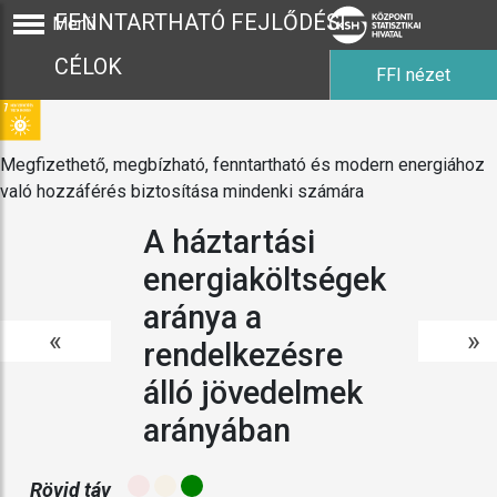
FENNTARTHATÓ FEJLŐDÉSI
Menü
CÉLOK
FFI nézet
Megfizethető, megbízható, fenntartható és modern energiához
való hozzáférés biztosítása mindenki számára
A háztartási
energiaköltségek
aránya a
«
»
rendelkezésre
álló jövedelmek
arányában
Rövid táv