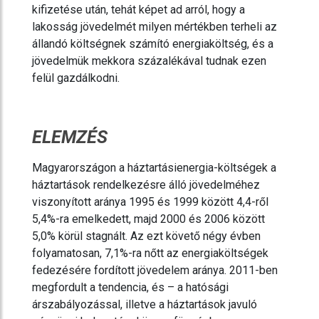
kifizetése után, tehát képet ad arról, hogy a
lakosság jövedelmét milyen mértékben terheli az
állandó költségnek számító energiaköltség, és a
jövedelmük mekkora százalékával tudnak ezen
felül gazdálkodni.
ELEMZÉS
Magyarországon a háztartásienergia-költségek a
háztartások rendelkezésre álló jövedelméhez
viszonyított aránya 1995 és 1999 között 4,4-ről
5,4%-ra emelkedett, majd 2000 és 2006 között
5,0% körül stagnált. Az ezt követő négy évben
folyamatosan, 7,1%-ra nőtt az energiaköltségek
fedezésére fordított jövedelem aránya. 2011-ben
megfordult a tendencia, és – a hatósági
árszabályozással, illetve a háztartások javuló