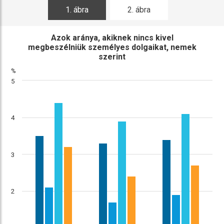
1. ábra
2. ábra
Azok aránya, akiknek nincs kivel
megbeszélniük személyes dolgaikat, nemek
szerint
%
5
4
3
2