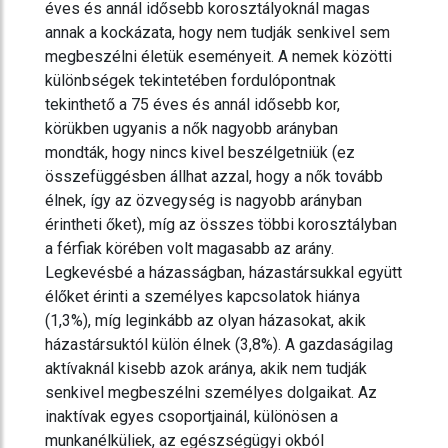
éves és annál idősebb korosztályoknál magas
annak a kockázata, hogy nem tudják senkivel sem
megbeszélni életük eseményeit. A nemek közötti
különbségek tekintetében fordulópontnak
tekinthető a 75 éves és annál idősebb kor,
körükben ugyanis a nők nagyobb arányban
mondták, hogy nincs kivel beszélgetniük (ez
összefüggésben állhat azzal, hogy a nők tovább
élnek, így az özvegység is nagyobb arányban
érintheti őket), míg az összes többi korosztályban
a férfiak körében volt magasabb az arány.
Legkevésbé a házasságban, házastársukkal együtt
élőket érinti a személyes kapcsolatok hiánya
(1,3%), míg leginkább az olyan házasokat, akik
házastársuktól külön élnek (3,8%). A gazdaságilag
aktívaknál kisebb azok aránya, akik nem tudják
senkivel megbeszélni személyes dolgaikat. Az
inaktívak egyes csoportjainál, különösen a
munkanélküliek, az egészségügyi okból