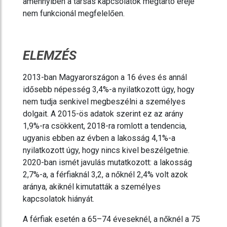
amennyiben a társas kapcsolatok megtartó ereje
nem funkcionál megfelelően.
ELEMZÉS
2013-ban Magyarországon a 16 éves és annál
idősebb népesség 3,4%-a nyilatkozott úgy, hogy
nem tudja senkivel megbeszélni a személyes
dolgait. A 2015-ös adatok szerint ez az arány
1,9%-ra csökkent, 2018-ra romlott a tendencia,
ugyanis ebben az évben a lakosság 4,1%-a
nyilatkozott úgy, hogy nincs kivel beszélgetnie.
2020-ban ismét javulás mutatkozott: a lakosság
2,7%-a, a férfiaknál 3,2, a nőknél 2,4% volt azok
aránya, akiknél kimutatták a személyes
kapcsolatok hiányát.
A férfiak esetén a 65–74 éveseknél, a nőknél a 75