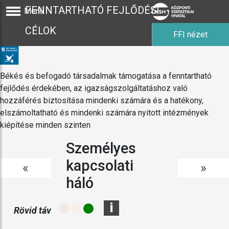
FENNTARTHATÓ FEJLŐDÉSI
Menü
CÉLOK
FFI nézet
Békés és befogadó társadalmak támogatása a fenntartható
fejlődés érdekében, az igazságszolgáltatáshoz való
hozzáférés biztosítása mindenki számára és a hatékony,
elszámoltatható és mindenki számára nyitott intézmények
kiépítése minden szinten
Személyes
kapcsolati
«
»
háló
i
Rövid táv