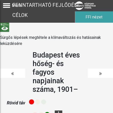
FENNTARTHATÓ FEJLŐDÉSI
Menü
CÉLOK
FFI nézet
Sürgős lépések megtétele a klímaváltozás és hatásainak
leküzdésére
Budapest éves
hőség- és
fagyos
«
»
napjainak
száma, 1901–
Rövid táv