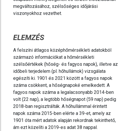
megváltozásához, szélsőséges időjárási
viszonyokhoz vezethet.
ELEMZÉS
A felszíni átlagos középhőmérsékleti adatokból
származó információkat a hőmérsékleti
szélsőértékek (hőség- és fagyos napok), illetve az
időbeli terjedelem (pl. hőhullámok) vizsgálata
egészíti ki. 1901 és 2021 között a fagyos napok
száma csökkent, a hőségnapoké emelkedett. A
fagyos napok száma a legalacsonyabb 2014-ben
volt (22 nap), a legtöbb hőségnapot (59 nap) pedig
2018-ban regisztrálták. A hőhullámmal érintett
napok száma 2015-ben elérte a 39-et, amely az
1901 óta mért adatok alapján rekordnak tekinthető,
ám ezt közelíti a 2019-es adat 38 nappal.