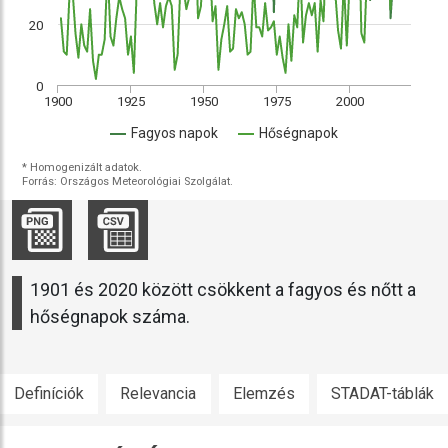
20
0
1900
1925
1950
1975
2000
Fagyos napok
Hőségnapok
* Homogenizált adatok.
Forrás: Országos Meteorológiai Szolgálat.
1901 és 2020 között csökkent a fagyos és nőtt a
hőségnapok száma.
Definíciók
Relevancia
Elemzés
STADAT-táblák