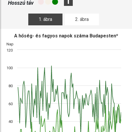
i
Hosszú táv
1. ábra
2. ábra
A hőség- és fagyos napok száma Budapesten*
Nap
120
100
80
60
40