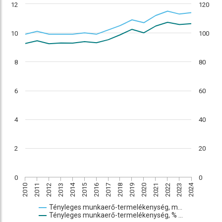
12
120
10
100
8
80
6
60
4
40
2
20
0
0
2015
2024
2014
2020
2013
2022
2010
2012
2017
2019
2016
2021
2023
2011
2018
Tényleges munkaerő-termelékenység, m…
Tényleges munkaerő-termelékenység, % …