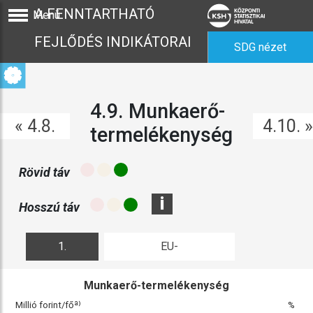
A FENNTARTHATÓ
Menü
FEJLŐDÉS INDIKÁTORAI
SDG nézet
4.9. Munkaerő-
« 4.8.
4.10. »
termelékenység
Rövid táv
i
Hosszú táv
1.
EU-
ábra
összehasonlítás
Munkaerő-termelékenység
Millió forint/főª⁾
%