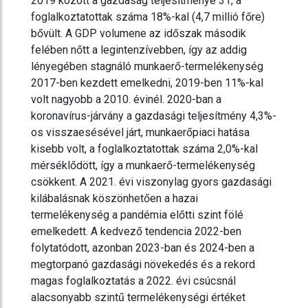
2019 között a gazdaság teljesítménye 31, a
foglalkoztatottak száma 18%-kal (4,7 millió főre)
bővült. A GDP volumene az időszak második
felében nőtt a legintenzívebben, így az addig
lényegében stagnáló munkaerő-termelékenység
2017-ben kezdett emelkedni, 2019-ben 11%-kal
volt nagyobb a 2010. évinél. 2020-ban a
koronavírus-járvány a gazdasági teljesítmény 4,3%-
os visszaesésével járt, munkaerőpiaci hatása
kisebb volt, a foglalkoztatottak száma 2,0%-kal
mérséklődött, így a munkaerő-termelékenység
csökkent. A 2021. évi viszonylag gyors gazdasági
kilábalásnak köszönhetően a hazai
termelékenység a pandémia előtti szint fölé
emelkedett. A kedvező tendencia 2022-ben
folytatódott, azonban 2023-ban és 2024-ben a
megtorpanó gazdasági növekedés és a rekord
magas foglalkoztatás a 2022. évi csúcsnál
alacsonyabb szintű termelékenységi értéket