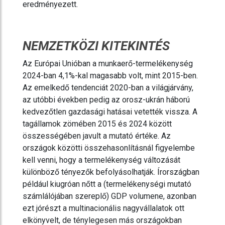
eredményezett.
NEMZETKÖZI KITEKINTÉS
Az Európai Unióban a munkaerő-termelékenység
2024-ban 4,1%-kal magasabb volt, mint 2015-ben.
Az emelkedő tendenciát 2020-ban a világjárvány,
az utóbbi években pedig az orosz-ukrán háború
kedvezőtlen gazdasági hatásai vetették vissza. A
tagállamok zömében 2015 és 2024 között
összességében javult a mutató értéke. Az
országok közötti összehasonlításnál figyelembe
kell venni, hogy a termelékenység változását
különböző tényezők befolyásolhatják. Írországban
például kiugróan nőtt a (termelékenységi mutató
számlálójában szereplő) GDP volumene, azonban
ezt jórészt a multinacionális nagyvállalatok ott
elkönyvelt, de ténylegesen más országokban