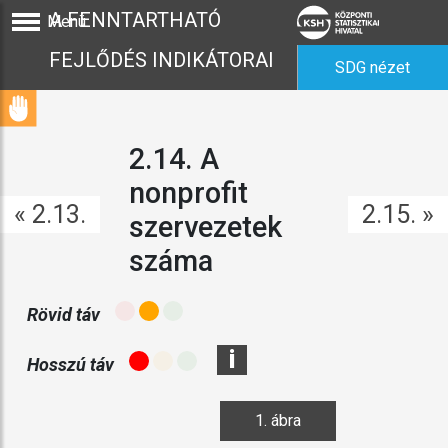
A FENNTARTHATÓ
Menü
FEJLŐDÉS INDIKÁTORAI
SDG nézet
2.14. A
nonprofit
« 2.13.
2.15. »
szervezetek
száma
Rövid táv
i
Hosszú táv
1. ábra