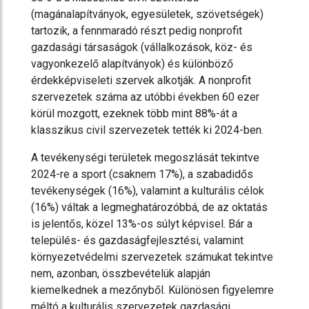
(magánalapítványok, egyesületek, szövetségek)
tartozik, a fennmaradó részt pedig nonprofit
gazdasági társaságok (vállalkozások, köz- és
vagyonkezelő alapítványok) és különböző
érdekképviseleti szervek alkotják. A nonprofit
szervezetek száma az utóbbi években 60 ezer
körül mozgott, ezeknek több mint 88%-át a
klasszikus civil szervezetek tették ki 2024-ben.
A tevékenységi területek megoszlását tekintve
2024-re a sport (csaknem 17%), a szabadidős
tevékenységek (16%), valamint a kulturális célok
(16%) váltak a legmeghatározóbbá, de az oktatás
is jelentős, közel 13%-os súlyt képvisel. Bár a
település- és gazdaságfejlesztési, valamint
környezetvédelmi szervezetek számukat tekintve
nem, azonban, összbevételük alapján
kiemelkednek a mezőnyből. Különösen figyelemre
méltó a kulturális szervezetek gazdasági