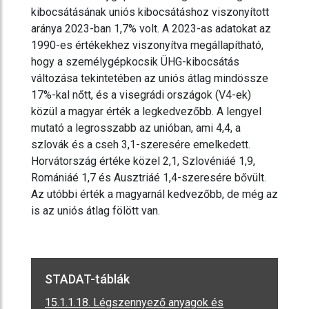
kibocsátásának uniós kibocsátáshoz viszonyított
aránya 2023-ban 1,7% volt. A 2023-as adatokat az
1990-es értékekhez viszonyítva megállapítható,
hogy a személygépkocsik ÜHG-kibocsátás
változása tekintetében az uniós átlag mindössze
17%-kal nőtt, és a visegrádi országok (V4-ek)
közül a magyar érték a legkedvezőbb. A lengyel
mutató a legrosszabb az unióban, ami 4,4, a
szlovák és a cseh 3,1-szeresére emelkedett.
Horvátország értéke közel 2,1, Szlovéniáé 1,9,
Romániáé 1,7 és Ausztriáé 1,4-szeresére bővült.
Az utóbbi érték a magyarnál kedvezőbb, de még az
is az uniós átlag fölött van.
STADAT-táblák
15.1.1.18. Légszennyező anyagok és