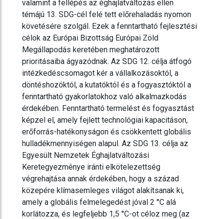
valamint a fellépés az éghajlatváltozás ellen
témájú 13. SDG-cél felé tett előrehaladás nyomon
követésére szolgál. Ezek a fenntartható fejlesztési
célok az Európai Bizottság Európai Zöld
Megállapodás keretében meghatározott
prioritásaiba ágyazódnak. Az SDG 12. célja átfogó
intézkedéscsomagot kér a vállalkozásoktól, a
döntéshozóktól, a kutatóktól és a fogyasztóktól a
fenntartható gyakorlatokhoz való alkalmazkodás
érdekében. Fenntartható termelést és fogyasztást
képzel el, amely fejlett technológiai kapacitáson,
erőforrás-hatékonyságon és csökkentett globális
hulladékmennyiségen alapul. Az SDG 13. célja az
Egyesült Nemzetek Éghajlatváltozási
Keretegyezménye iránti elkötelezettség
végrehajtása annak érdekében, hogy a század
közepére klímasemleges világot alakítsanak ki,
amely a globális felmelegedést jóval 2 °C alá
korlátozza, és legfeljebb 1,5 °C-ot céloz meg (az