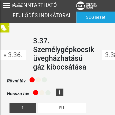
A FENNTARTHATÓ
Menü
FEJLŐDÉS INDIKÁTORAI
SDG nézet
3.37.
Személygépkocsik
« 3.36.
3.3
üvegházhatású
gáz kibocsátása
Rövid táv
i
Hosszú táv
1.
EU-