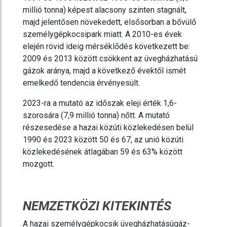
millió tonna) képest alacsony szinten stagnált,
majd jelentősen növekedett, elsősorban a bővülő
személygépkocsipark miatt. A 2010-es évek
elején rövid ideig mérséklődés következett be:
2009 és 2013 között csökkent az üvegházhatású
gázok aránya, majd a következő évektől ismét
emelkedő tendencia érvényesült.
2023-ra a mutató az időszak eleji érték 1,6-
szorosára (7,9 millió tonna) nőtt. A mutató
részesedése a hazai közúti közlekedésen belül
1990 és 2023 között 50 és 67, az unió közúti
közlekedésének átlagában 59 és 63% között
mozgott.
NEMZETKÖZI KITEKINTÉS
A hazai személygépkocsik üvegházhatásúgáz-