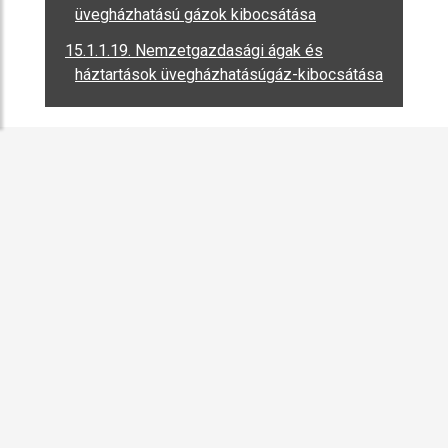
üvegházhatású gázok kibocsátása
15.1.1.19. Nemzetgazdasági ágak és
háztartások üvegházhatásúgáz-kibocsátása