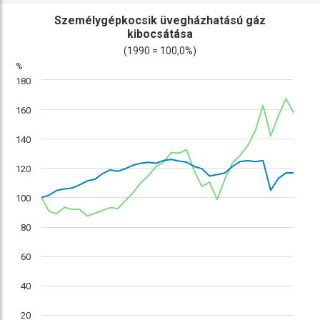
ábra
összehasonlítás
Személygépkocsik üvegházhatású gáz
kibocsátása
(1990 = 100,0%)
%
180
160
140
120
100
80
60
40
20