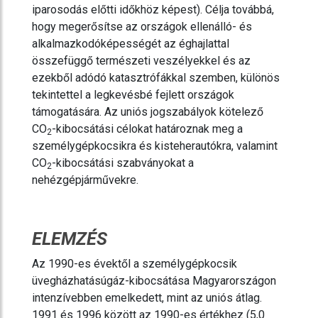
iparosodás előtti időkhöz képest). Célja továbbá,
hogy megerősítse az országok ellenálló- és
alkalmazkodóképességét az éghajlattal
összefüggő természeti veszélyekkel és az
ezekből adódó katasztrófákkal szemben, különös
tekintettel a legkevésbé fejlett országok
támogatására. Az uniós jogszabályok kötelező
CO
-kibocsátási célokat határoznak meg a
2
személygépkocsikra és kisteherautókra, valamint
CO
-kibocsátási szabványokat a
2
nehézgépjárművekre.
ELEMZÉS
Az 1990-es évektől a személygépkocsik
üvegházhatásúgáz-kibocsátása Magyarországon
intenzívebben emelkedett, mint az uniós átlag.
1991 és 1996 között az 1990-es értékhez (5,0