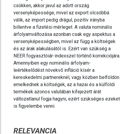
csökken, akkor javul az adott ország
versenyképessége, mivel az export olcsóbbá
válik, az import pedig drágul, pozitív irányba
billentve a fizetési mérleget. A valuta nominális
árfolyamváltozása azonban csak egy aspektus a
versenyképességben, mivel az függ a költségek
és az árak alakulásától is. Ezért van szükség a
NEER fogyasztóiár-indexszel történő korrekciójára.
Amennyiben egy nominális árfolyam-
leértékelődést növekvő infláció kísér a
kereskedelmi partnereknél, vagy közben belföldön
emelkednek a költségek, az a hazai és a külföldi
termékek azonos valutában kifejezett árát
változatlanul fogja hagyni, ezért szükséges ezeket
is figyelembe venni.
RELEVANCIA