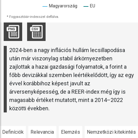
Magyarország
EU
* Fogyasztóiár-indexszel deflálva.
2024-ben a nagy inflációs hullám lecsillapodása
után már viszonylag stabil árkörnyezetben
zajlottak a hazai gazdasági folyamatok, a forint a
főbb devizákkal szemben leértékelődött, így az egy
évvel korábbihoz képest javult az
árversenyképesség, de a REER-index még így is
magasabb értéket mutatott, mint a 2014–2022
közötti években.
Definíciók
Relevancia
Elemzés
Nemzetközi kitekintés