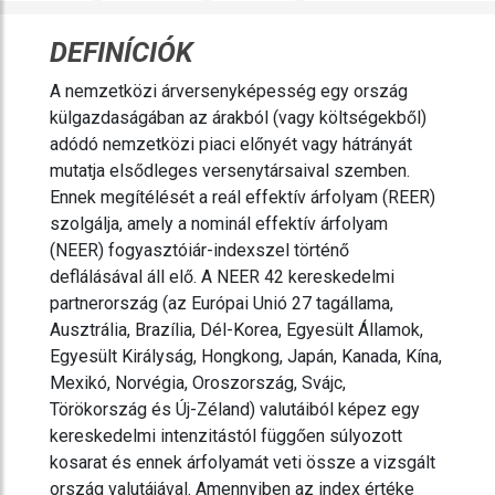
DEFINÍCIÓK
A nemzetközi árversenyképesség egy ország
külgazdaságában az árakból (vagy költségekből)
adódó nemzetközi piaci előnyét vagy hátrányát
mutatja elsődleges versenytársaival szemben.
Ennek megítélését a reál effektív árfolyam (REER)
szolgálja, amely a nominál effektív árfolyam
(NEER) fogyasztóiár-indexszel történő
deflálásával áll elő. A NEER 42 kereskedelmi
partnerország (az Európai Unió 27 tagállama,
Ausztrália, Brazília, Dél-Korea, Egyesült Államok,
Egyesült Királyság, Hongkong, Japán, Kanada, Kína,
Mexikó, Norvégia, Oroszország, Svájc,
Törökország és Új-Zéland) valutáiból képez egy
kereskedelmi intenzitástól függően súlyozott
kosarat és ennek árfolyamát veti össze a vizsgált
ország valutájával. Amennyiben az index értéke