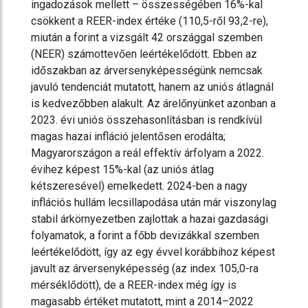
ingadozások mellett – összességében 16%-kal
csökkent a REER-index értéke (110,5-ről 93,2-re),
miután a forint a vizsgált 42 országgal szemben
(NEER) számottevően leértékelődött. Ebben az
időszakban az árversenyképességünk nemcsak
javuló tendenciát mutatott, hanem az uniós átlagnál
is kedvezőbben alakult. Az árelőnyünket azonban a
2023. évi uniós összehasonlításban is rendkívül
magas hazai infláció jelentősen erodálta;
Magyarországon a reál effektív árfolyam a 2022.
évihez képest 15%-kal (az uniós átlag
kétszeresével) emelkedett. 2024-ben a nagy
inflációs hullám lecsillapodása után már viszonylag
stabil árkörnyezetben zajlottak a hazai gazdasági
folyamatok, a forint a főbb devizákkal szemben
leértékelődött, így az egy évvel korábbihoz képest
javult az árversenyképesség (az index 105,0-ra
mérséklődött), de a REER-index még így is
magasabb értéket mutatott, mint a 2014–2022