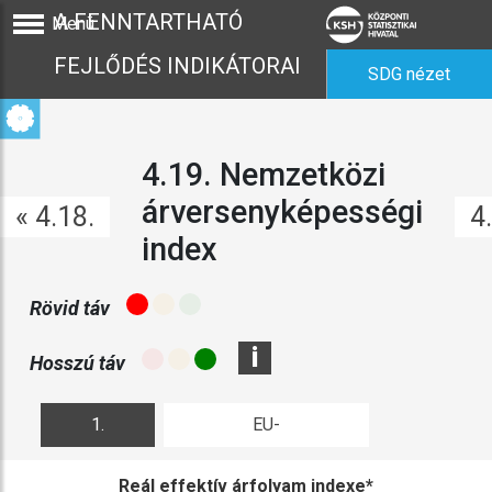
A FENNTARTHATÓ
Menü
FEJLŐDÉS INDIKÁTORAI
SDG nézet
4.19. Nemzetközi
árversenyképességi
« 4.18.
4
index
Rövid táv
i
Hosszú táv
1.
EU-
ábra
összehasonlítás
Reál effektív árfolyam indexe*