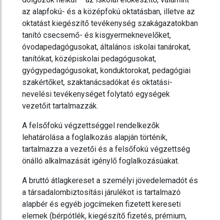
az alapfokú- és a középfokú oktatásban, illetve az
oktatást kiegészítő tevékenység szakágazatokban
tanító csecsemő- és kisgyermeknevelőket,
óvodapedagógusokat, általános iskolai tanárokat,
tanítókat, középiskolai pedagógusokat,
gyógypedagógusokat, konduktorokat, pedagógiai
szakértőket, szaktanácsadókat és oktatási-
nevelési tevékenységet folytató egységek
vezetőit tartalmazzák.
A felsőfokú végzettséggel rendelkezők
lehatárolása a foglalkozás alapján történik,
tartalmazza a vezetői és a felsőfokú végzettség
önálló alkalmazását igénylő foglalkozásúakat.
A bruttó átlagkereset a személyi jövedelemadót és
a társadalombiztosítási járulékot is tartalmazó
alapbér és egyéb jogcímeken fizetett kereseti
elemek (bérpótlék, kiegészítő fizetés, prémium,