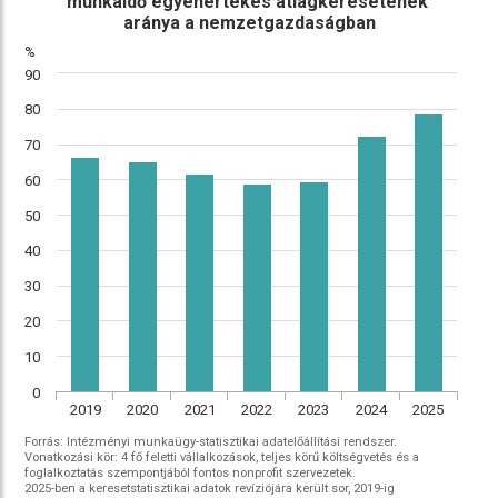
munkaidő egyenértékes átlagkeresetének
aránya a nemzetgazdaságban
%
90
80
70
60
50
40
30
20
10
0
2019
2020
2021
2022
2023
2024
2025
Forrás: Intézményi munkaügy-statisztikai adatelőállítási rendszer.
Vonatkozási kör: 4 fő feletti vállalkozások, teljes körű költségvetés és a
foglalkoztatás szempontjából fontos nonprofit szervezetek.
2025-ben a keresetstatisztikai adatok revíziójára került sor, 2019-ig