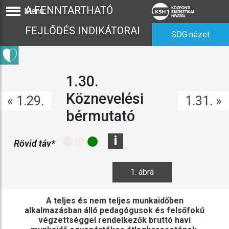
A FENNTARTHATÓ
Menü
FEJLŐDÉS INDIKÁTORAI
SDG nézet
1.30.
Köznevelési
« 1.29.
1.31. »
bérmutató
i
Rövid táv*
1. ábra
A teljes és nem teljes munkaidőben
alkalmazásban álló pedagógusok és felsőfokú
végzettséggel rendelkezők bruttó havi