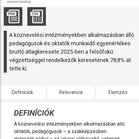
visszamenőleg.
A köznevelési intézményekben alkalmazásban álló
pedagógusok és oktatók munkaidő egyenértékes
bruttó átlagkeresete 2025-ben a felsőfokú
végzettséggel rendelkezők keresetének 78,8%-át
tette ki.
Definíciók
Relevancia
Elemzés
DEFINÍCIÓK
A köznevelési intézményekben alkalmazásban álló
oktatók, pedagógusok – a szakképzésben
dolgozók nélkül – az iskolai előkészítő, valamint