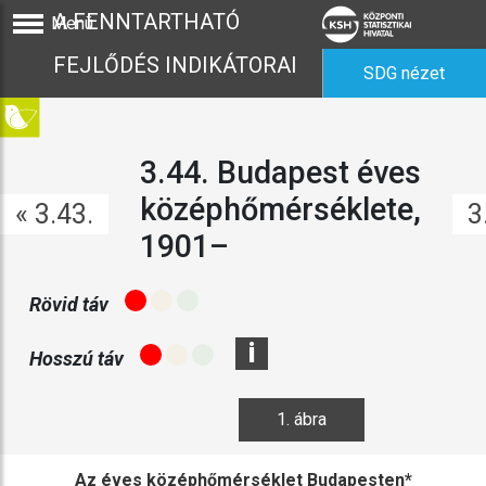
A FENNTARTHATÓ
Menü
FEJLŐDÉS INDIKÁTORAI
SDG nézet
3.44. Budapest éves
középhőmérséklete,
« 3.43.
3
1901–
Rövid táv
i
Hosszú táv
1. ábra
Az éves középhőmérséklet Budapesten*