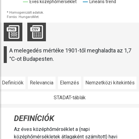
Éves középhőmérséklet
Lineáris trend
* Homogenizált adatok.
Forrás: HungaroMet.
A melegedés mértéke 1901-től meghaladta az 1,7
°C-ot Budapesten.
Definíciók
Relevancia
Elemzés
Nemzetközi kitekintés
STADAT-táblák
DEFINÍCIÓK
Az éves középhőmérséklet a (napi
középhőmérsékletek átlagaként számított) havi