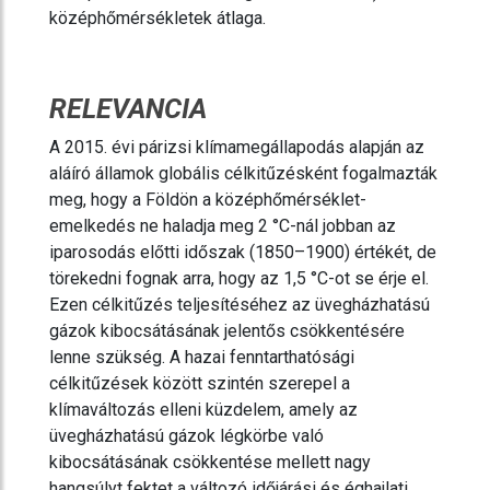
középhőmérsékletek átlaga.
RELEVANCIA
A 2015. évi párizsi klímamegállapodás alapján az
aláíró államok globális célkitűzésként fogalmazták
meg, hogy a Földön a középhőmérséklet-
emelkedés ne haladja meg 2 °C-nál jobban az
iparosodás előtti időszak (1850–1900) értékét, de
törekedni fognak arra, hogy az 1,5 °C-ot se érje el.
Ezen célkitűzés teljesítéséhez az üvegházhatású
gázok kibocsátásának jelentős csökkentésére
lenne szükség. A hazai fenntarthatósági
célkitűzések között szintén szerepel a
klímaváltozás elleni küzdelem, amely az
üvegházhatású gázok légkörbe való
kibocsátásának csökkentése mellett nagy
hangsúlyt fektet a változó időjárási és éghajlati