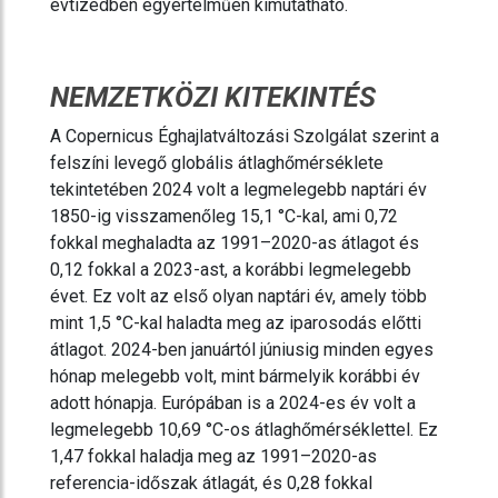
évtizedben egyértelműen kimutatható.
NEMZETKÖZI KITEKINTÉS
A Copernicus Éghajlatváltozási Szolgálat szerint a
felszíni levegő globális átlaghőmérséklete
tekintetében 2024 volt a legmelegebb naptári év
1850-ig visszamenőleg 15,1 °C-kal, ami 0,72
fokkal meghaladta az 1991–2020-as átlagot és
0,12 fokkal a 2023-ast, a korábbi legmelegebb
évet. Ez volt az első olyan naptári év, amely több
mint 1,5 °C-kal haladta meg az iparosodás előtti
átlagot. 2024-ben januártól júniusig minden egyes
hónap melegebb volt, mint bármelyik korábbi év
adott hónapja. Európában is a 2024-es év volt a
legmelegebb 10,69 °C-os átlaghőmérséklettel. Ez
1,47 fokkal haladja meg az 1991–2020-as
referencia-időszak átlagát, és 0,28 fokkal