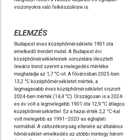
viszonyokra való felkészülésre is.
ELEMZÉS
Budapest éves középhőmérséklete 1901 óta
emelkedő trendet mutat. A Budapest évi
középhőmérsékleteinek sorozatára illesztett
lineáris trend szerint a melegedés mértéke
meghaladja az 1,7 °C-ot. A fővárosban 2025-ben
13,2 °C középhőmérsékletet mértek, a
legmagasabb éves középhőmérsékletet viszont
2024-ben mérték (14,4 °C). Országosan is a 2024-
es év volt a legmelegebb 1901 óta 12,9 °C átlagos
középhőmérséklettel. Ez a hazai érték 2,2 °C-kal
volt melegebb az 1991–2020-as éghajlati
normálnál. A változékonyság ellenére az általános
hőmérséklet-emelkedés az utóbbi mintegy három