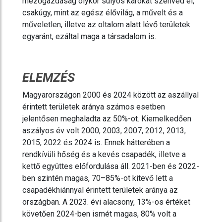
mezőgazdaság olykor súlyos károkat szenved el,
csakúgy, mint az egész élővilág, a művelt és a
műveletlen, illetve az oltalom alatt lévő területek
egyaránt, ezáltal maga a társadalom is.
ELEMZÉS
Magyarországon 2000 és 2024 között az aszállyal
érintett területek aránya számos esetben
jelentősen meghaladta az 50%-ot. Kiemelkedően
aszályos év volt 2000, 2003, 2007, 2012, 2013,
2015, 2022 és 2024 is. Ennek hátterében a
rendkívüli hőség és a kevés csapadék, illetve a
kettő együttes előfordulása áll. 2021-ben és 2022-
ben szintén magas, 70–85%-ot kitevő lett a
csapadékhiánnyal érintett területek aránya az
országban. A 2023. évi alacsony, 13%-os értéket
követően 2024-ben ismét magas, 80% volt a