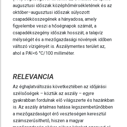
augusztusi időszak középhőmérsékletének és az
október–augusztusi időszak súlyozott
csapadékösszegének a hányadosa, amely
figyelembe veszi a hőségnapok számát, a
csapadékszegény időszak hosszát, a talajvíz
mélységét és a mezőgazdasági növények időben
változó vízigényét is. Aszálymentes terület az,
ahol a PAI<6 °C/100 milliméter.
RELEVANCIA
Az éghajlatváltozás következtében az időjárási
szélsőségek – köztük az aszály – egyre
gyakrabban fordulnak elő világszerte és hazánkban
is. Az aszály ártalmas hatása legszembetűnőbben
a mezőgazdaságot érő veszteségen keresztül
számszerűsíthető, hiszen a magyar