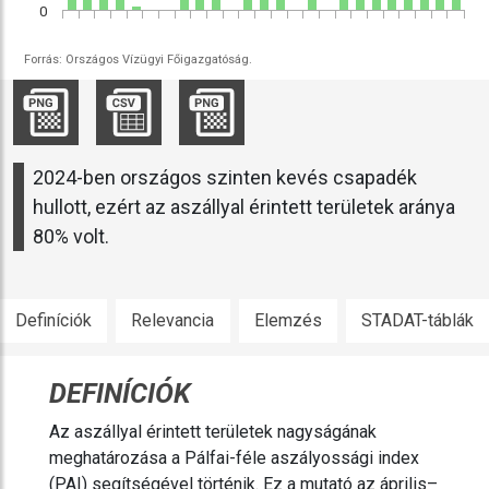
0
Forrás: Országos Vízügyi Főigazgatóság.
2024-ben országos szinten kevés csapadék
hullott, ezért az aszállyal érintett területek aránya
80% volt.
Definíciók
Relevancia
Elemzés
STADAT-táblák
DEFINÍCIÓK
Az aszállyal érintett területek nagyságának
meghatározása a Pálfai-féle aszályossági index
(PAI) segítségével történik. Ez a mutató az április–